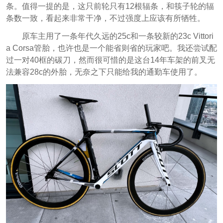
条。值得一提的是，这只前轮只有12根辐条，和筷子轮的辐
条数一致，看起来非常干净，不过强度上应该有所牺牲。
原车主用了一条年代久远的25c和一条较新的23c Vittori
a Corsa管胎，也许也是一个能省则省的玩家吧。我还尝试配
过一对40框的碳刀，然而很可惜的是这台14年车架的前叉无
法兼容28c的外胎，无奈之下只能给我的通勤车使用了。