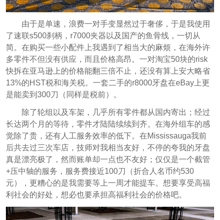
由于是单速，浪费一对手变显然过于奢侈，于是我使用
了速联s500刹柄，r7000夹器以及国产的鱼骨线，一切从
简。在购买一些小配件上我遇到了相当大的麻烦，在海外许
多零件不但没有供应，而且价格高昂。一对淘宝50块的risk
快拆在亚马逊上的价格能翻三倍不止，还没有算上安大略省
13%的HST税和海关税。
一套二手的r8000牙盘在eBay上更
是能卖到300刀（同样是税前）。
除了轮组以及车架，几乎所有零件都从国内寄出；经过
长达两个月的等待，零件才陆陆续续到齐。在海外组车的感
觉除了贵，还有人工服务效率的低下。在Mississauga我前
后共去过三次车店，技师对我相当友好，不停的夸我的牙盘
真是漂亮极了，然而
账单却一点也不友好；仅仅是一个截管
+压中轴的服务，服务费接近100刀（折合人名币约530
元），更糟心的是我需要等上一周才能提车。想要享受高福
利社会的好处，想必也要承担高福利社会的价格吧。