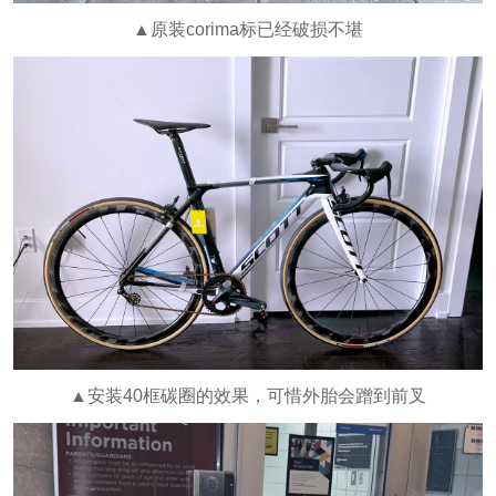
▲原装corima标已经破损不堪
▲安装40框碳圈的效果，可惜外胎会蹭到前叉