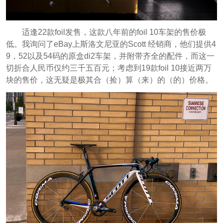
适逢22款foil发售，这款八年前的foil 10车架的售价极
低。我询问了eBay上斯洛文尼亚的Scott 经销商，他们提供4
9，52以及54码的原盒di2车架，并附带齐全的配件，而这一
切折合人民币仅约三千五百元；考虑到19款foil 10接近两万
块的售价，这无疑是极其合（捡）算（来）的（的）价格。