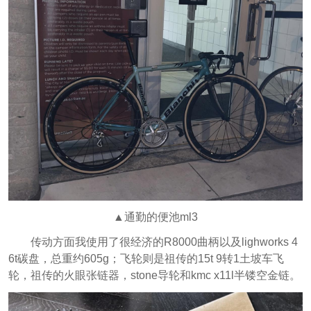
▲通勤的便池ml3
传动方面我使用了很经济的R8000曲柄以及lighworks 4
6t碳盘，总重约605g；飞轮则是祖传的15t 9转1土坡车飞
轮，祖传的火眼张链器，stone导轮和kmc x11l半镂空金链。