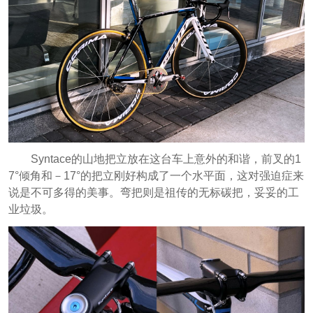
Syntace的山地把立放在这台车上意外的和谐，前叉的1
7°倾角和－17°的把立刚好构成了一个水平面，这对强迫症来
说是不可多得的美事。弯把则是祖传的无标碳把，妥妥的工
业垃圾。