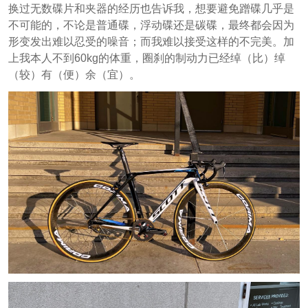
换过无数碟片和夹器的经历也告诉我，想要避免蹭碟几乎是
不可能的，不论是普通碟，浮动碟还是碳碟，最终都会因为
形变发出难以忍受的噪音；而我难以接受这样的不完美。加
上我本人不到60kg的体重，圈刹的制动力已经绰（比）绰
（较）有（便）余（宜）。