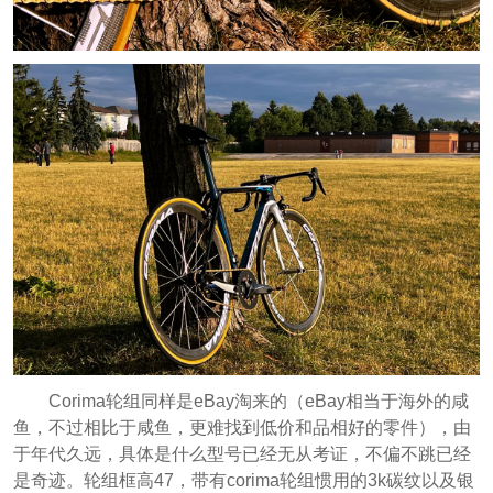
Corima轮组同样是eBay淘来的（eBay相当于海外的咸
鱼，不过相比于咸鱼，更难找到低价和品相好的零件），由
于年代久远，具体是什么型号已经无从考证，不偏不跳已经
是奇迹。轮组框高47，带有corima轮组惯用的3k碳纹以及银