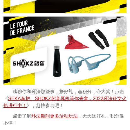
聊聊你和环法那些事，挣好礼，赢积分，夺大奖！点击
《
SEKA车把、SHOKZ韶音耳机等你来拿，2022环法征文火
热进行中！
》，赶快参与吧！
点击了解
环法期间更多活动玩法
，天天送好礼，积分赢
不停！