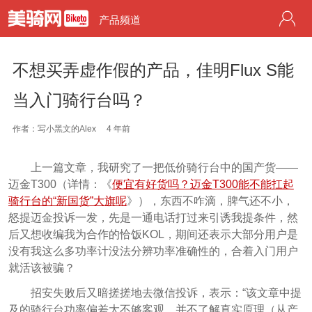
产品频道
不想买弄虚作假的产品，佳明Flux S能
当入门骑行台吗？
作者：写小黑文的Alex
4 年前
上一篇文章，我研究了一把低价骑行台中的国产货——
迈金T300（详情：《
便宜有好货吗？迈金T300能不能扛起
骑行台的“新国货”大旗呢
》），东西不咋滴，脾气还不小，
怒提迈金投诉一发，先是一通电话打过来引诱我提条件，然
后又想收编我为合作的恰饭KOL，期间还表示大部分用户是
没有我这么多功率计没法分辨功率准确性的，合着入门用户
就活该被骗？
招安失败后又暗搓搓地去微信投诉，表示：“该文章中提
及的骑行台功率偏差大不够客观，并不了解真实原理（从产