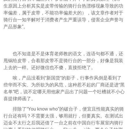
生原因上分析其实是皮带传输的骑行台热漂移现象导致的功
率偏差，属于皮带，不能功率偏差大的），该文章作者对于
骑行台一知半解对于消费者产生严重误导，侵害企业声誉与
产品形象”。
也不知道是不是体育老师教的语文，连语句都不通，还
甩锅给皮带，合着那皮带不是骑行台的一部分，好像是我装
上去的一样。还好微信也不傻，直接拒绝了。
唉，产品没看到“新国货”的影子，行事作风倒是看到了
些华而不实、为所欲为的风范，这种惹不起的厂商还是进“黑
名单”吧，说不定哪天用他家产品出了问题一个吐槽就不小心
喜提律师函了。
排除了“You know who”的破台子，便宜且性能真实的骑
行台还有吗？不需要太强，够用就行，但要真实。在测试出
迈金不太行之后我还借了一台之前在中国自行车展室内骑行