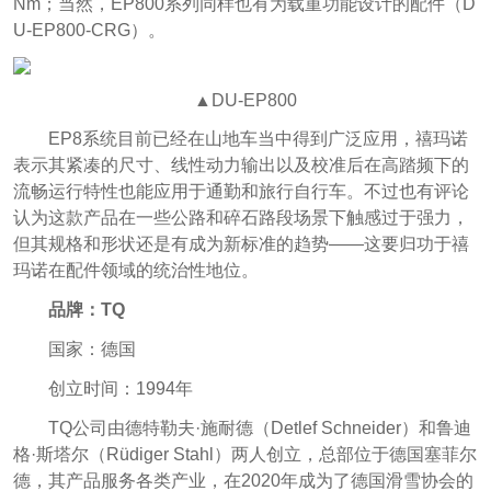
Nm；当然，EP800系列同样也有为载重功能设计的配件（
D
U-EP800-CRG）。
▲DU-EP800
EP8系统目前已经在山地车当中得到广泛应用，禧玛诺
表示其紧凑的尺寸、线性动力输出以及校准后在高踏频下的
流畅运行特性也能应用于通勤和旅行自行车。不过也有评论
认为这款产品在一些公路和碎石路段场景下触感过于强力，
但其规格和形状还是有成为新标准的趋势——这要归功于禧
玛诺在配件领域的统治性地位。
品牌：TQ
国家：德国
创立时间：1994年
TQ公司由德特勒夫·施耐德（Detlef Schneider）和鲁迪
格·斯塔尔（Rüdiger Stahl）两人创立，总部位于德国塞菲尔
德，其产品服务各类产业，在2020年成为了德国滑雪协会的