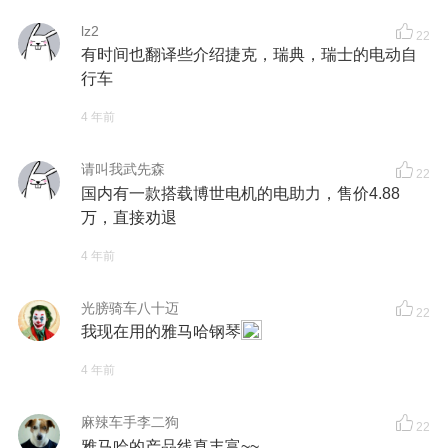
lz2
22
有时间也翻译些介绍捷克，瑞典，瑞士的电动自
行车
4 年前
请叫我武先森
22
国内有一款搭载博世电机的电助力，售价4.88
万，直接劝退
4 年前
光膀骑车八十迈
22
我现在用的雅马哈钢琴
4 年前
麻辣车手李二狗
22
雅马哈的产品线真丰富~~