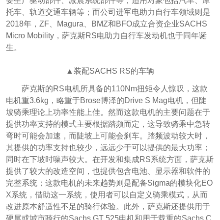
要生产驱动部件、减震系统部件等，适用对象包括汽车、摩
托车、轨道交通车辆等；而公司进军电助力自行车领域则是
2018年，ZF、Magura、BMZ和BFO成立合资企业SACHS
Micro Mobility，萨克斯RS电助力自行车发动机也于同年诞
生。
▲装配SACHS RS的车辆
萨克斯的RS电机所具备的110Nm扭矩令人惊叹，这款
电机重3.6kg，略重于Brose博泽的Drive S Mag电机，但陡
坡骑乘理论上功率性能上佳。然而这款电机的主要问题在于
提供功率支持的模式主要根据踏频而定，这导致骑乘中急转
弯时可能会加速，而陡坡上可能会刹车。踏频波动较大时，
其提供的功率支持也较少，远远少于可以提供的最大功率；
同时在下坡时噪声较大。在开发和集成RS系统方面，萨克斯
提供了较大的改造空间，也提供包含电池、显示器和软件的
完整系统；这款电机的未来趋势则是配备Sigma的模块化EO
X系统，借助这一系统，使用者可以自定义骑乘模式，从而
改进原本舒适性不足的骑行体验。此外，萨克斯还提供用于
硬尾或城市骑行的Sachs GT 525电机和用于载重的Sachs C