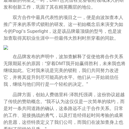
最耀眼的明星之一时，DMT也凭借在竞赛锁鞋领域深入的研
发和创新工作，巩固了其在精英圈层的地位。
双方合作中最具代表性的项目之一，便是由波加查本人
推广开来的系带式锁鞋的研发。这一初始概念后来演变为如
今的Pogi’s Superlight，这是该品牌最顶级的型号，也是波
加查取得其职业生涯中一些最伟大胜利时所穿着的同款。
在品牌发布的声明中，波加查解释了促使他将合作关系
无限期延长的原因：“穿着DMT我开始赢得胜利，未来我也将
继续如此。它对我来说是完美的锁鞋，我们共同努力改进
它，并将其提升到尽可能高的水平。他们从一开始就信任
我，继续与他们同行是一个轻松的决定。”
品牌方面，创始人费德里科·泽凯托强调，这份协议超越
了传统的赞助概念。“我不认为这仅仅是一次简单的续约，而
是对一条共同道路的确认，这条路远不止于合作关系。日常
的工作、迎接挑战的勇气，以及打造经得起时间考验的成果
的意愿，这些特质定义了我们公司，而我们在波加查身上也