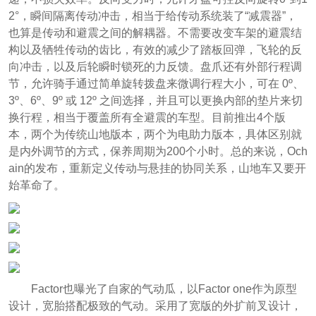
2°，瞬间隔离传动冲击，相当于给传动系统装了“减震器”，
也算是传动和避震之间的解耦器。不需要改变车架的避震结
构以及牺牲传动的齿比，有效的减少了踏板回弹，飞轮的反
向冲击，以及后轮瞬时锁死的力反馈。盘爪还有外部行程调
节，允许骑手通过简单旋转拨盘来微调行程大小，可在 0º、
3º、6º、9º 或 12º 之间选择，并且可以更换内部的垫片来切
换行程，相当于覆盖所有全避震的车型。目前推出4个版
本，两个为传统山地版本，两个为电助力版本，具体区别就
是内外调节的方式，保养周期为200个小时。总的来说，Och
ain的发布，重新定义传动与悬挂的协同关系，山地车又要开
始革命了。
Factor也曝光了自家的气动瓜，以Factor one作为原型
设计，宽胎搭配极致的气动。采用了宽版的外扩前叉设计，