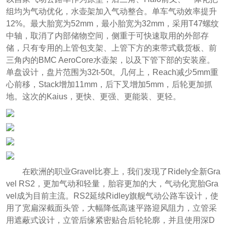
组均为气动优化，水壶架加入气动整合。单车气动效率提升
12%。最大胎宽为52mm，最小胎宽为32mm，采用T47螺纹
中轴，取消了内部储物空间，侧重于可快速取用的外部存
储，只有专用的上管包支架、上管下方的束带式载货板、前
三角内的BMC AeroCore水壶架，以及下管下部的安装座。
单盘设计，盘片范围为32t-50t。几何上，Reach减少5mm重
心前移，Stack增加11mm，后下叉增加5mm，后轮更加抓
地。这次的Kaius，更快、更强、更能装、更轻。
在欧洲的职业Gravel比赛上，我们发现了Ridely全新Gra
vel RS2，更加气动和轻量，胎容更加的大，气动化宽胎Gra
vel成为目前主流。RS2延续Ridley旗舰气动公路车设计，使
用了宽扁深截面头管，大幅降低高速平路迎风阻力，立管采
用遮蔽式设计，立管后缘紧密贴合后轮轮廓，并且使用深D