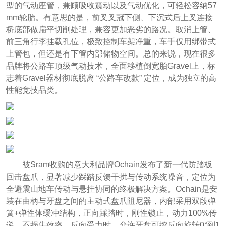
型的气动座管，兼顾吸收震动以及气动优化，可轻松容纳57
mm轮胎。有意思的是，前叉叉冠下侧、下沉式后上叉连接
桥底部做扁平切削处理，兼容更加恶劣的路况。取消上管、
前三角行李挂载孔位，极致控制车架净重，车手仅用绑带式
上管包，但还是有下管内部储物空间。总的来说，现在很多
品牌将公路车顶级气动技术，全面移植倒宽胎Gravel上，标
志着Gravel器材彻底脱离 “公路车改款” 定位，成为独立的高
性能竞技品类。
被Sram收购的意大利品牌Ochain发布了新一代防踏板
回击盘爪，显著减少踩踏反馈干扰与传动系统噪音，定位为
全避震山地车传动与悬挂协同的终极解决方案。Ochain是安
装在曲柄与牙盘之间的主动式盘爪阻尼器，内部采用双段弹
簧+弹性体缓冲结构，正向踩踏时，刚性锁止，动力100%传
递，不损失效率。反向受力时，允许牙盘可控反向旋转0°到1