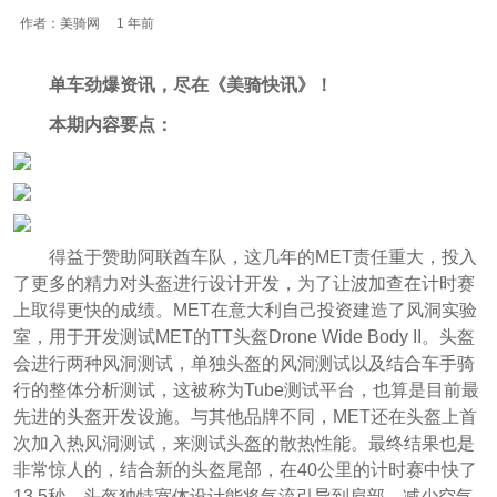
作者：美骑网
1 年前
单车劲爆资讯，尽在《美骑快讯》！
本期内容要点：
得益于赞助阿联酋车队，这几年的MET责任重大，投入
了更多的精力对头盔进行设计开发，为了让波加查在计时赛
上取得更快的成绩。MET在意大利自己投资建造了风洞实验
室，用于开发测试MET的TT头盔Drone Wide Body II。头盔
会进行两种风洞测试，单独头盔的风洞测试以及结合车手骑
行的整体分析测试，这被称为Tube测试平台，也算是目前最
先进的头盔开发设施。与其他品牌不同，MET还在头盔上首
次加入热风洞测试，来测试头盔的散热性能。最终结果也是
非常惊人的，结合新的头盔尾部，在40公里的计时赛中快了
13.5秒，头盔独特宽体设计能将气流引导到肩部，减少空气