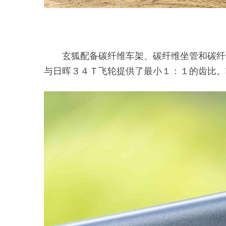
玄狐配备碳纤维车架、碳纤维坐管和碳纤
与日晖３４Ｔ飞轮提供了最小１：１的齿比。