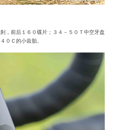
碟刹，前后１６０碟片；３４－５０Ｔ中空牙盘
文４０Ｃ的小齿胎。