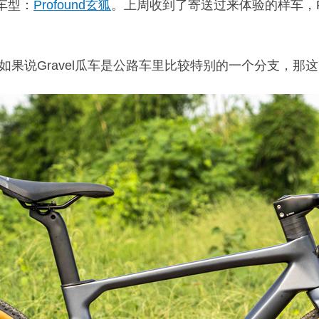
l车型：
Profound玄狐
。上周收到了寄送过来体验的样车，Pr
车，如果说Gravel瓜车是公路车里比较特别的一个分支，