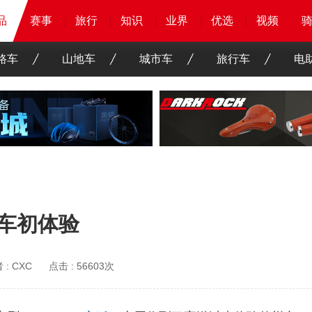
品
品
品
赛事
赛事
赛事
赛事
旅行
旅行
旅行
旅行
知识
知识
知识
知识
业界
业界
业界
业界
优选
优选
优选
优选
骑客
骑客
视频
视频
路车
山地车
城市车
旅行车
电
el车初体验
 :
CXC
点击 :
56603次