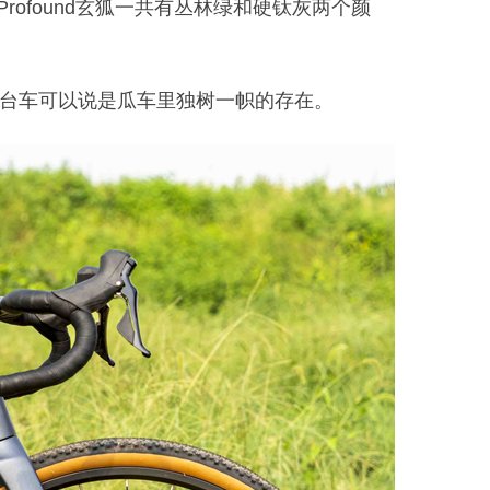
ofound玄狐一共有丛林绿和硬钛灰两个颜
那这台车可以说是瓜车里独树一帜的存在。