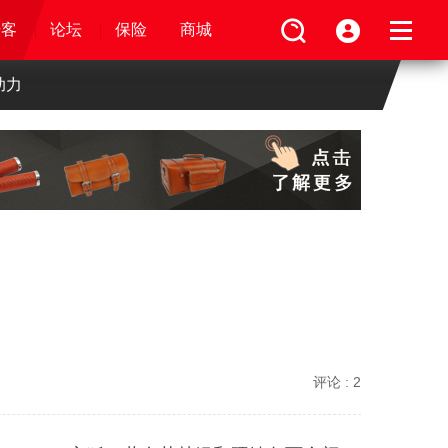
论坛
视频
骑客
骑客
保险
论坛
论坛
论坛
商城
保险
保险
保险
商城
商城
商城
助力
评论 :
2