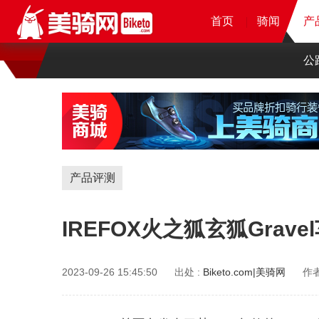
首页
首页
首页
首页
骑闻
骑闻
骑闻
产
产
产
公
产品评测
IREFOX火之狐玄狐Grav
2023-09-26 15:45:50
出处 :
Biketo.com|美骑网
作者