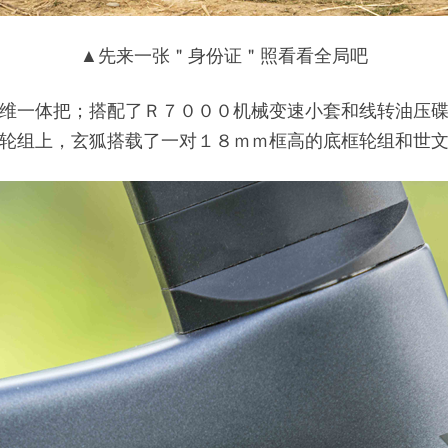
▲先来一张＂身份证＂照看看全局吧
维一体把；搭配了Ｒ７０００机械变速小套和线转油压
轮组上，玄狐搭载了一对１８ｍｍ框高的底框轮组和世