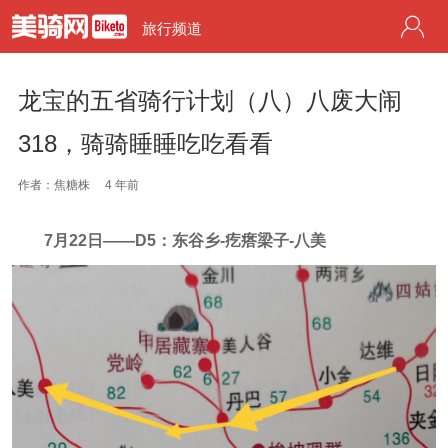
旅行频道
龙宝的五省骑行计划（八）八废大闹
318，骑骑睡睡吃吃看看
作者：焦糖株
4 年前
7月22日——D5：东谷乡-疙瘩梁子-八美