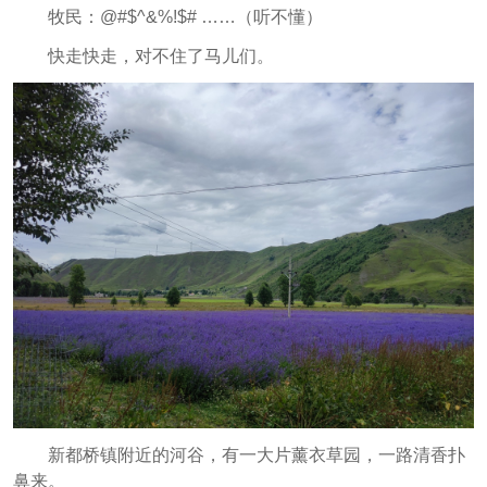
牧民：@#$^&%!$# ……（听不懂）
快走快走，对不住了马儿们。
新都桥镇附近的河谷，有一大片薰衣草园，一路清香扑
鼻来。