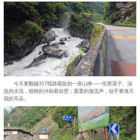
今天要翻越317线路最陡的一座山峰——疙瘩梁子。湍
急的水流，狠狠的冲刷着岩壁；轰轰的激流声，似乎要淹灭
我的耳朵。