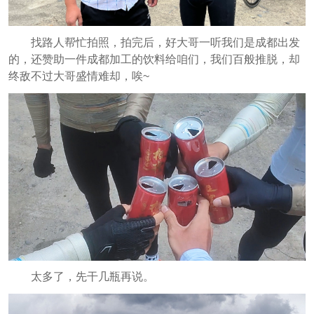
找路人帮忙拍照，拍完后，好大哥一听我们是成都出发
的，还赞助一件成都加工的饮料给咱们，我们百般推脱，却
终敌不过大哥盛情难却，唉~
太多了，先干几瓶再说。