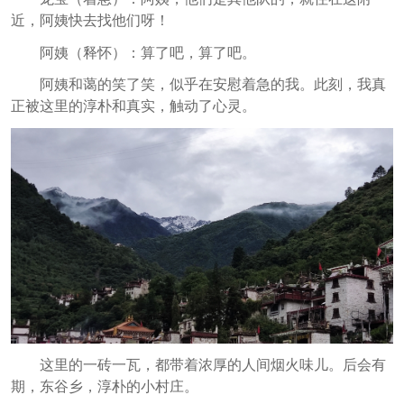
近，阿姨快去找他们呀！
阿姨（释怀）：算了吧，算了吧。
阿姨和蔼的笑了笑，似乎在安慰着急的我。此刻，我真
正被这里的淳朴和真实，触动了心灵。
这里的一砖一瓦，都带着浓厚的人间烟火味儿。后会有
期，东谷乡，淳朴的小村庄。