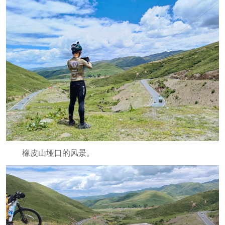
橡皮山垭口的风景。