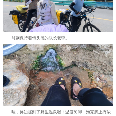
时刻保持着镜头感的队长老李。
哇，路边抓到了野生温泉喔！温度烫脚，泡完脚上有浓