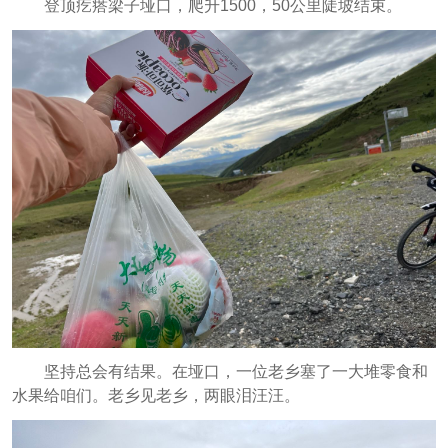
登顶疙瘩梁子垭口，爬升1500，50公里陡坡结束。
坚持总会有结果。在垭口，一位老乡塞了一大堆零食和
水果给咱们。老乡见老乡，两眼泪汪汪。