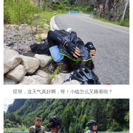
哎呀，这天气真好啊，呀！小瞌怎么又睡着啦？