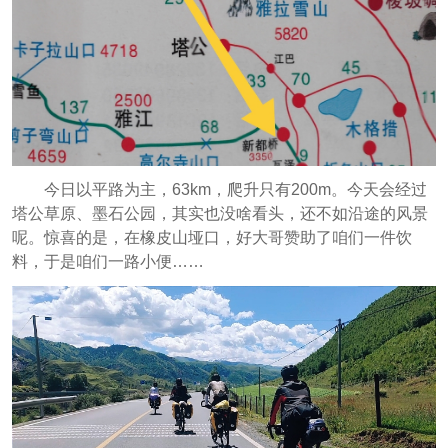
今日以平路为主，63km，爬升只有200m。今天会经过
塔公草原、墨石公园，其实也没啥看头，还不如沿途的风景
呢。惊喜的是，在橡皮山垭口，好大哥赞助了咱们一件饮
料，于是咱们一路小便……