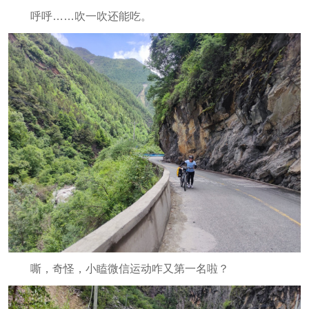
呼呼……吹一吹还能吃。
嘶，奇怪，小瞌微信运动咋又第一名啦？