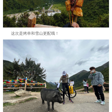
这次是烤串和雪山更配哦！