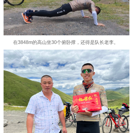
在3848m的高山坐30个俯卧撑，还得是队长老李。