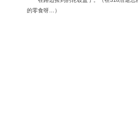
在路边捡到的轮毂盖子。（在318沿途
的零食呀…）