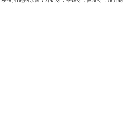
总能捡到有趣的东西！耳机呀，零钱呀，队友呀，没开封