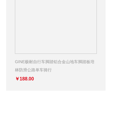
GINE极耐自行车脚踏铝合金山地车脚踏板培
林防滑公路单车骑行
￥188.00