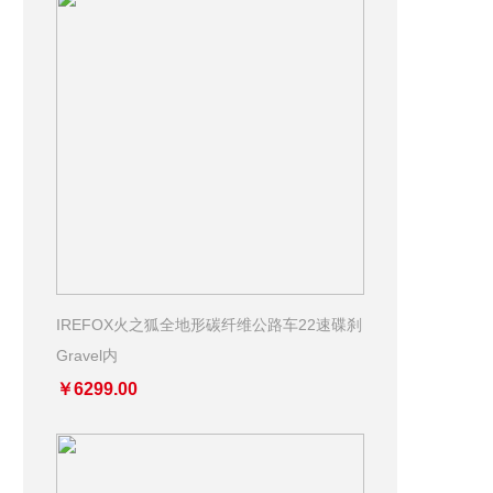
IREFOX火之狐全地形碳纤维公路车22速碟刹
Gravel内
￥6299.00