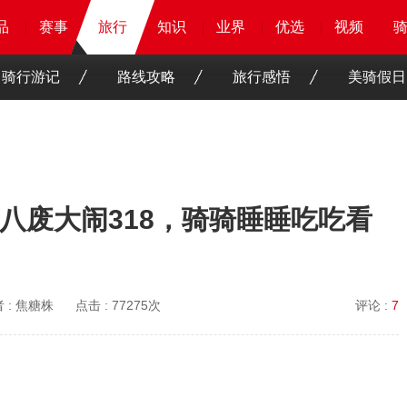
品
品
品
品
赛事
赛事
赛事
旅行
旅行
旅行
知识
知识
知识
知识
业界
业界
业界
业界
优选
优选
优选
优选
骑客
骑客
视频
视频
骑行游记
路线攻略
旅行感悟
美骑假日
八废大闹318，骑骑睡睡吃吃看
 :
焦糖株
点击 :
77275次
评论 :
7