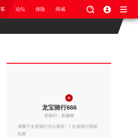
论坛
视频
骑客
骑客
保险
论坛
论坛
论坛
商城
保险
保险
保险
商城
商城
商城
龙宝骑行666
美骑ID：焦糖株
满脑子全是骑行与公路车~丨长途骑行萌新
玩家