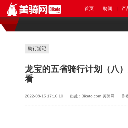
首页
首页
首页
首页
骑闻
骑闻
骑闻
骑闻
产
产
产
产
骑行游记
龙宝的五省骑行计划（八）
看
2022-08-15 17:16:10
出处 :
Biketo.com|美骑网
作者