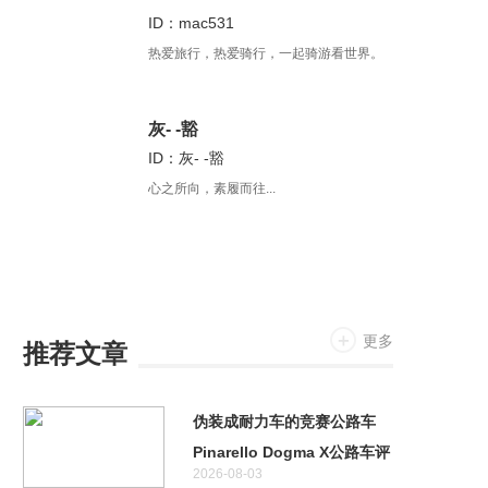
ID：mac531
热爱旅行，热爱骑行，一起骑游看世界。
灰- -豁
ID：灰- -豁
心之所向，素履而往...
更多
推荐文章
伪装成耐力车的竞赛公路车
Pinarello Dogma X公路车评
2026-08-03
测