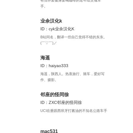
有情怀爱健身爱喝咖啡的老年组灵魂车
手。
业余汉化k
ID：cyk业余汉化K
B站同名，翻译一些自己觉得不错的东东。
(￣▽￣)／
海遥
ID：haiyao333
海遥，陕西人。热衷旅行、骑车，爱好写
作、摄影。
邻座的怪同徐
ID：ZXC邻座的怪同徐
UCI在册跟西班牙打酱油的不知名公路车手
mac531