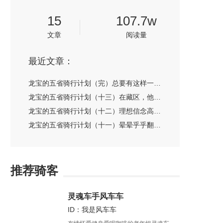
15
107.7w
文章
阅读量
最近文章：
龙宝的五省骑行计划（完）总要有这样一个地方，永远轻盈永远滚烫
龙宝的五省骑行计划（十三）在藏区，他们不是野味，是惬意的生活
龙宝的五省骑行计划（十二）理想信念高于天，逆风路遥也向前
龙宝的五省骑行计划（十一）晕晕乎乎翻东达，踉踉跄跄跨怒江
推荐骑客
灵魂车手风车车
ID：我是风车车