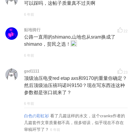
可以踩吗，这帖子质量真不过关啊
6 年前
贴地骑行
22
公路一直用的shimano,山地也从sram换成了
shimano，贫民之选！
6 年前
gsd1111
23
顶级油压电变red etap axs和9170的重量你确定？
然后顶级油压禧玛诺叫9150？现在写东西连这种
参数都是张口就来了？
6 年前
白色の彩虹衫
看了几篇这样的水文，这个cranks作者的
几篇套件文章质量都不高，很多错误，似乎现在不存在
审稿环节了？
6 年前