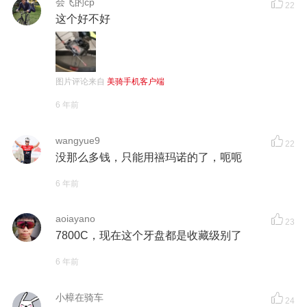
会飞的cp
22
这个好不好
图片评论来自
美骑手机客户端
6 年前
wangyue9
22
没那么多钱，只能用禧玛诺的了，呃呃
6 年前
aoiayano
23
7800C，现在这个牙盘都是收藏级别了
6 年前
小樟在骑车
24