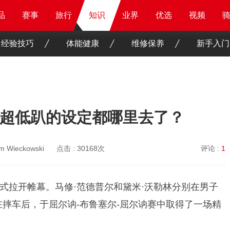
品
品
品
品
赛事
赛事
赛事
赛事
旅行
旅行
旅行
知识
知识
知识
业界
业界
业界
业界
优选
优选
优选
优选
骑客
骑客
视频
视频
经验技巧
体能健康
维修保养
新手入门
超低趴的设定都哪里去了？
m Wieckowski
点击 :
30168次
评论 :
1
式拉开帷幕。马修·范德普尔和黛米·沃勒林分别在男子
在摔车后，于屈尔讷-布鲁塞尔-屈尔讷赛中取得了一场精