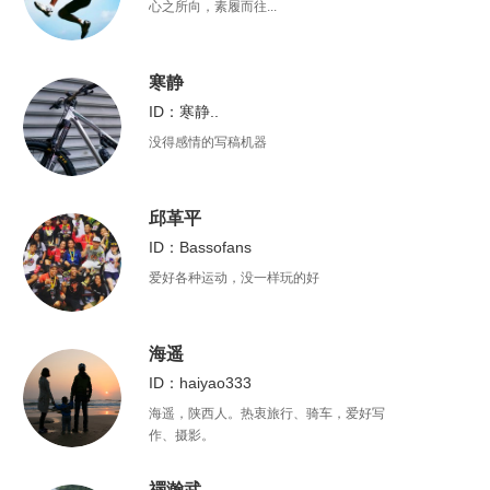
心之所向，素履而往...
寒静
ID：寒静..
没得感情的写稿机器
邱革平
ID：Bassofans
爱好各种运动，没一样玩的好
海遥
ID：haiyao333
海遥，陕西人。热衷旅行、骑车，爱好写
作、摄影。
禤瀚武