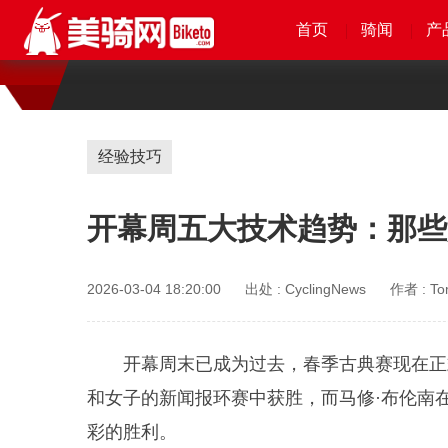
首页
首页
首页
首页
骑闻
骑闻
骑闻
骑闻
产
产
产
产
经验技巧
开幕周五大技术趋势：那些
2026-03-04 18:20:00
出处 :
CyclingNews
作者 :
To
开幕周末已成为过去，春季古典赛现在正
和女子的新闻报环赛中获胜，而马修·布伦南
彩的胜利。