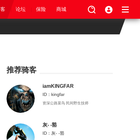
论坛
视频
骑客
骑客
保险
论坛
论坛
论坛
商城
保险
保险
保险
商城
商城
商城
推荐骑客
iamKINGFAR
ID：kingfar
资深公路菜鸟 民间野生技师
灰- -豁
ID：灰- -豁