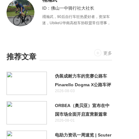
ID：佛山一中骑行社大社长
禤瀚武，90后自行车狂热爱好者，资深车
迷，UbikeU华南高校车协联盟常任理事，
广东外语外贸大学自行车协会会长，攻读
国际新闻专业。
更多
推荐文章
伪装成耐力车的竞赛公路车
Pinarello Dogma X公路车评
2026-08-03
测
ORBEA（奥贝亚）宣布在中
国市场全面开启直营新篇章
2026-08-01
电助力资讯一周速览 | Scuter