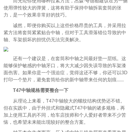
而无论你使用哪种拉紧方法，杰森·夸德都建议在另一侧
使用弹性较大的弹簧，这将有助于保持中轴拆装套筒的张
力，是一个效果非常好的技巧。
诚然，即便你购买以上这些价格昂贵的工具，并采用拉
紧方法将套筒紧紧贴合中轴，但对于工具滑落错位导致的中
轴、车架损坏的担忧仍无法完美解决。
还有一个建议是，在套筒和中轴之间最好垫一层纸。这
能够保护敏感的中轴牙口，将大大减少因失误导致的车架漆
面伤害。如果你是一个强迫症，觉得这还不够，你还可以3D
打印一个垫片，避免套筒给你的新中轴带来任何的划痕......
T47中轴规格需要整合一下
从理论上来看，T47中轴较大的螺纹结构优势还不错。
但在实践中，由于外挂式和隐藏式T47中轴的诸多规格，再
加上使用工具的不同，给车店技师和个人爱好者带来不少苦
恼，也希望未来能出现较好的整合方案。