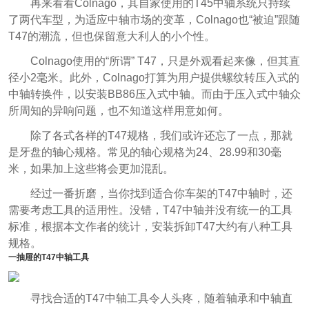
再来看看Colnago，其自家使用的T45中轴系统只持续
了两代车型，为适应中轴市场的变革，Colnago也“被迫”跟随
T47的潮流，但也保留意大利人的小个性。
Colnago使用的“所谓” T47，只是外观看起来像，但其直
径小2毫米。此外，Colnago打算为用户提供螺纹转压入式的
中轴转换件，以安装BB86压入式中轴。而由于压入式中轴众
所周知的异响问题，也不知道这样用意如何。
除了各式各样的T47规格，我们或许还忘了一点，那就
是牙盘的轴心规格。常见的轴心规格为24、28.99和30毫
米，如果加上这些将会更加混乱。
经过一番折磨，当你找到适合你车架的T47中轴时，还
需要考虑工具的适用性。没错，T47中轴并没有统一的工具
标准，根据本文作者的统计，安装拆卸T47大约有八种工具
规格。
一抽屉的T47中轴工具
寻找合适的T47中轴工具令人头疼，随着轴承和中轴直