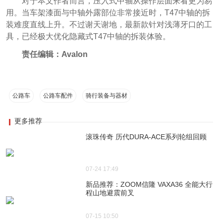
对于本文作者而言，压入式中轴从操作层面来看更为易
用。当车架漆面与中轴外露部位非常接近时，T47中轴的拆
装难度直线上升。不过谢天谢地，最新款针对浅薄牙口的工
具，已经极大优化隐藏式T47中轴的拆装体验。
责任编辑：Avalon
公路车
公路车配件
骑行装备与器材
更多推荐
滚珠传奇 历代DURA-ACE系列轮组回顾
07-24 17:49
新品推荐：ZOOM信隆 VAXA36 全能大行
程山地避震前叉
07-15 10:50