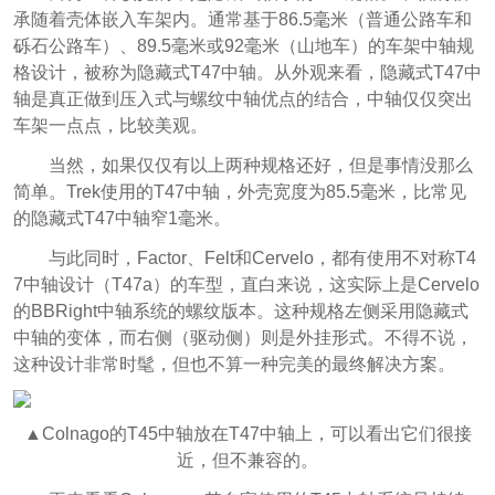
承随着壳体嵌入车架内。通常基于86.5毫米（普通公路车和
砾石公路车）、89.5毫米或92毫米（山地车）的车架中轴规
格设计，被称为隐藏式T47中轴。从外观来看，隐藏式T47中
轴是真正做到压入式与螺纹中轴优点的结合，中轴仅仅突出
车架一点点，比较美观。
当然，如果仅仅有以上两种规格还好，但是事情没那么
简单。Trek使用的T47中轴，外壳宽度为85.5毫米，比常见
的隐藏式T47中轴窄1毫米。
与此同时，Factor、Felt和Cervelo，都有使用不对称T4
7中轴设计（T47a）的车型，直白来说，这实际上是Cervelo
的BBRight中轴系统的螺纹版本。这种规格左侧采用隐藏式
中轴的变体，而右侧（驱动侧）则是外挂形式。不得不说，
这种设计非常时髦，但也不算一种完美的最终解决方案。
▲Colnago的T45中轴放在T47中轴上，可以看出它们很接
近，但不兼容的。