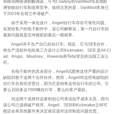
和移动网络调制解调器，可与Cowboy和VanMoof等其他欧
洲智能自行车制造商竞争。值得注意的是，VanMoof本身已
于2023年在荷兰申请破产。
由于采用一体化设计，Angell自行车存在可靠性问题。
在发给客户的电子邮件中，该公司解释说，第一代自行车的
最新问题就是压垮骆驼的最后一根稻草。
Angell并不生产自己的自行车。相反，它与SEB合作，
将生产流程外包给第三方设计公司Kickmaker。SEB 是All-Cl
ad、Krups、Moulinex、Rowenta和Tefal背后的法国工业公
司。
在电子邮件的其余部分，Angell试图将这些严重的设计
缺陷归咎于这两个合作伙伴。然而，Angell对这些有缺陷的
自行车负有经济责任，因为它是销售这些自行车的公司。它
要么召回多达7000辆自行车，要么向客户退款。
但这两个选择对这家初创公司来说似乎成本太高，因为
该公司已选择破产程序。Angell、SEB和Kickmaker之间可
能还会有其他案件来决定谁应该对这些制造问题负责。