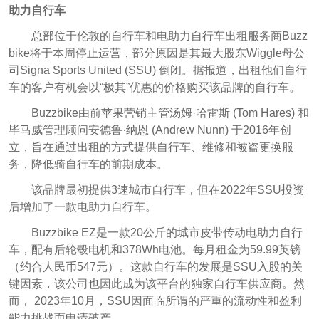
助力自行车
总部位于伦敦的自行车和电助力自行车出租服务商Buzz
bike将于本周停止运营，部分原因是其最大股东Wiggle母公
司Signa Sports United (SSU) 倒闭。据报道，出租他们自行
车的客户有机会以“极其”优惠的价格购买该品牌的自行车。
Buzzbike由前苹果营销主管汤姆·哈雷斯 (Tom Hares) 和
毕马威管理顾问安德鲁·纳恩 (Andrew Nunn) 于2016年创
立，旨在通过出租的方式提供自行车、维修和被盗更换服
务，降低骑自行车的前期成本。
该品牌最初提供3速城市自行车，但在2022年SSU投资
后增加了一款电助力自行车。
Buzzbike EZ是一款20公斤的城市皮带传动电助力自行
车，配有后轮毂电机和378Wh电池。每月租金为59.99英镑
（约合人民币547元）。
这款自行车的发展是SSU入股的关
键因素，该公司也因此成为该平台的独家自行车供应商。然
而， 2023年10月，SSU因面临所谓的严重的流动性和盈利
能力挑战而申请破产。