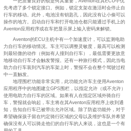
一把质量良好的锁是何其重要，Aventon在其ECU中优
先考虑了多个锁定接口。例如，锁定支架在激活时会停止自
行车的移动。此外，电池没有钥匙孔，因此没有让小偷可以
操作的地方。启动自行车和打开电池仓都只能通过手机上的
Aventon应用程序或在车把显示屏上输入密码来解锁。
Aventon的ECU主机中有一个加速度计，可以监测电助
力自行车的移动情况。车主可以调整灵敏度，最高可以检测
到最轻微的动作（例如有人撞到自行车），最低需要更故意
地移动自行车才会触发警报。还有一种旅行模式，因此当电
助力自行车装到汽车的车架上时，警报不会在整个驾驶过程
中一直触发。
地理围栏功能非常实用，此功能允许车主使用Aventon
应用程序中的地图建立GPS围栏，以指定允许（或不允许）
使用电助力自行车的区域。如果有人在指定区域外骑自行
车，警报就会响起，车主将在其Aventon应用程序上收到通
知，告知自行车已被带出允许区域。除了防盗功能外，对于
希望确保孩子留在约定骑行区域的父母以及维护车队并希望
确保没有人可以骑走他们的自行车的人来说，这也是一个有
用的工具。