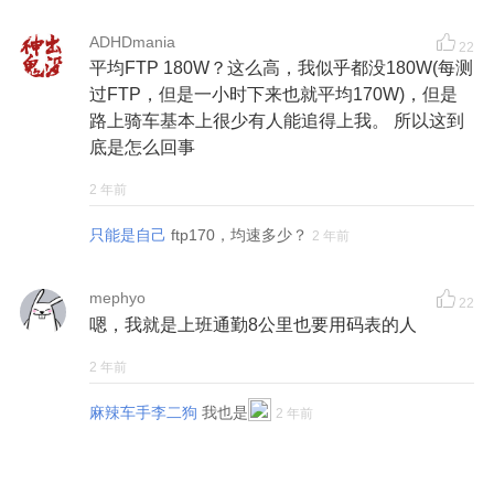
ADHDmania
22
平均FTP 180W？这么高，我似乎都没180W(每测
过FTP，但是一小时下来也就平均170W)，但是
路上骑车基本上很少有人能追得上我。 所以这到
底是怎么回事
2 年前
只能是自己
ftp170，均速多少？
2 年前
mephyo
22
嗯，我就是上班通勤8公里也要用码表的人
2 年前
麻辣车手李二狗
我也是
2 年前