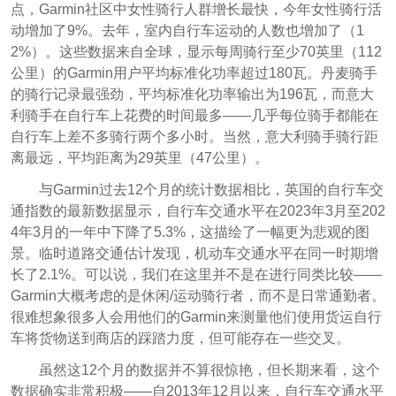
点，Garmin社区中女性骑行人群增长最快，今年女性骑行活
动增加了9%。去年，室内自行车运动的人数也增加了（1
2%）。这些数据来自全球，显示每周骑行至少70英里（112
公里）的Garmin用户平均标准化功率超过180瓦。丹麦骑手
的骑行记录最强劲，平均标准化功率输出为196瓦，而意大
利骑手在自行车上花费的时间最多——几乎每位骑手都能在
自行车上差不多骑行两个多小时。当然，意大利骑手骑行距
离最远，平均距离为29英里（47公里）。
与Garmin过去12个月的统计数据相比，英国的自行车交
通指数的最新数据显示，自行车交通水平在2023年3月至202
4年3月的一年中下降了5.3%，这描绘了一幅更为悲观的图
景。临时道路交通估计发现，机动车交通水平在同一时期增
长了2.1%。可以说，我们在这里并不是在进行同类比较——
Garmin大概考虑的是休闲/运动骑行者，而不是日常通勤者。
很难想象很多人会用他们的Garmin来测量他们使用货运自行
车将货物送到商店的踩踏力度，但可能存在一些交叉。
虽然这12个月的数据并不算很惊艳，但长期来看，这个
数据确实非常积极——自2013年12月以来，自行车交通水平