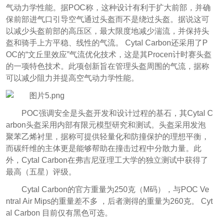
气动力学性能。据POC称，这种设计有利于扩大前部，并确
保前部进气口引导空气通过头盔而不是绕过头盔。据说这可
以减少头盔前部的高压区，最大限度地减少湍流，并保持头
盔和骑手上方平稳、线性的气流。 Cytal Carbon还采用了P
OC的“文丘里效应”气流优化技术，这是其Procen计时赛头盔
的一项特色技术。此项创新旨在管理头盔周围的气流，据称
可以减少阻力并提高空气动力学性能。
POC强调安全是头盔开发和设计过程的基石，其Cytal C
arbon头盔采用内部有限元模型研究和测试。头盔采用发泡
聚苯乙烯衬里，据称可提供轻量化和防撞保护的理想平衡，
而碳纤维的主体更是能够帮助在撞击过程中分散力量。此
外，Cytal Carbon在弗吉尼亚理工大学的独立测试中获得了
最高（五星）评级。
Cytal Carbon的官方重量为250克（M码），与POC Ve
ntral Air Mips的重量差不多 ，后者测得的重量为260克。 Cyt
al Carbon 目前仅有黑色可选。