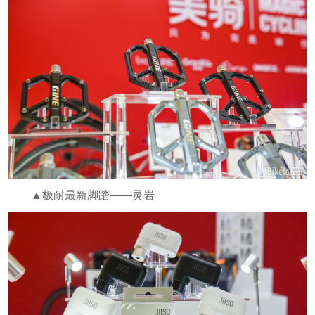
▲极耐最新脚踏——灵岩