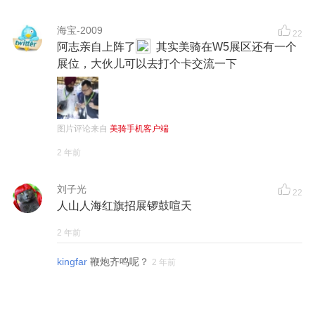
海宝-2009
22
阿志亲自上阵了
其实美骑在W5展区还有一个
展位，大伙儿可以去打个卡交流一下
图片评论来自
美骑手机客户端
2 年前
刘子光
22
人山人海红旗招展锣鼓喧天
2 年前
kingfar
鞭炮齐鸣呢？
2 年前