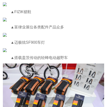
▲FIZIK锁鞋
▲富律业展位各类配件产品众多
▲迈极炫SF900车灯
▲搭载盖茨传动的轻蜂电动越野车