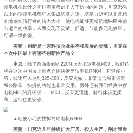
毂电机在设计之初也着重考虑了人车协同的问题，川克95%
以上的轮毂电机都可以集成塔基力矩。塔基力矩可以非常精
准地感知骑行者的踏力大小，使电机能够更精确地响应并输
出适当的功率，从而实现了灵敏、舒适、节能多元化效果，
可谓一举多得。
美骑：创新是一家科技企业生存和发展的灵魂，川克在
本次中国展上有哪些创新性产品？
卓总：
除了前面提到的220N.m大扭矩电机M09，我们还
将在这次中国展上重点介绍快拆筒轴电机RN04，它轻便小
巧，转速可以达到325-380，反应灵敏，非常适合城市通勤
和公路车，快拆的功能也非常实用。另外还有我们经典中置
电机M01的升级版——M03，反应更迅捷、骑行体验更柔
和，运行也更安静。
▲轻便小巧的快拆筒轴电机RN04
美骑：川克近几年持续扩大厂房、投入生产，刚才我看