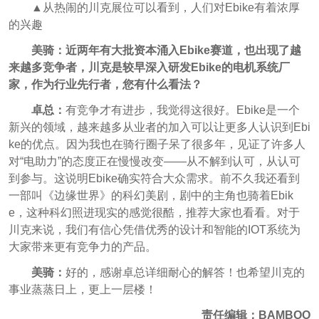
▲从热闹的川克展位可以看到，人们对Ebike有着浓厚
的兴趣
美骑：近两年有大批资本涌入Ebike赛道，也出现了越
来越多竞争者，川克是较早深入研发Ebike的电机系统厂
家，作为行业先行者，您有什么看法？
卓总：
有竞争才有进步，我觉得这很好。Ebike是一个
新兴的领域，越来越多从业者的加入可以让更多人认识到Ebi
ke的优点。因为我也在骑行圈子呆了很多年，见证了许多人
对“电助力”的态度正在慢慢改变——从不解到认可，从认可
到参与。这说明Ebike确实符合大众需求。前不久我还看到
一部叫《边缘世界》的科幻美剧，剧中的主角也骑着Ebik
e，这种科幻照进现实的感觉很酷，推荐大家也看看。对于
川克来说，我们有信心凭借优秀的设计和智能的IOT系统为
大家带来更有竞争力的产品。
美骑：
好的，感谢卓总详细耐心的解答！也希望川克的
事业蒸蒸日上，更上一层楼！
责任编辑：BAMBOO