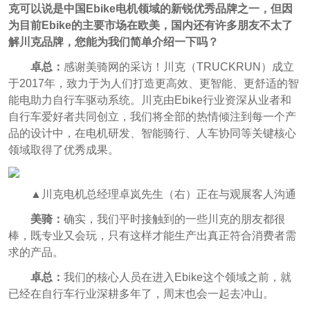
克可以说是中国Ebike电机领域的新锐优秀品牌之一，但因
为目前Ebike的主要市场在欧美，国内还有许多朋友不太了
解川克品牌，您能为我们简单介绍一下吗？
卓总：
感谢美骑网的采访！川克（TRUCKRUN）成立
于2017年，致力于为人们打造更高效、更智能、更舒适的智
能电助力自行车驱动系统。川克由Ebike行业资深从业者和
自行车爱好者共同创立，我们将全部的热情倾注到每一个产
品的设计中，在电机研发、智能骑行、人车协同等关键核心
领域取得了优秀成果。
▲川克电机总经理卓岚先生（右）正在与观展客人沟通
美骑：
确实，我们平时接触到的一些川克的朋友都很
棒，既专业又会玩，只有这样才能生产出真正符合消费者需
求的产品。
卓总：
我们的核心人员在进入Ebike这个领域之前，就
已经在自行车行业深耕多年了，周末也会一起去冲山。