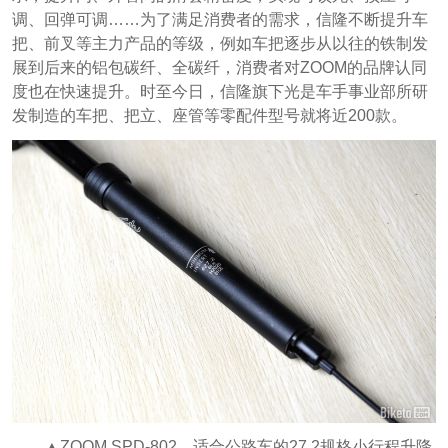
调、回弹可调……为了满足消费者的需求，信隆不断提升车
把、前叉等主力产品的等级，例如车把逐步从以往的铁制发
展到后来的铝包碳纤、全碳纤，消费者对ZOOM的品牌认同
度也在快速提升。时至今日，信隆旗下光是车手事业部所研
发制造的车把、把立、座管等零配件型号就将近200款。
▲ZOOM SPD-802，适合公路车的27.2规格小行程升降