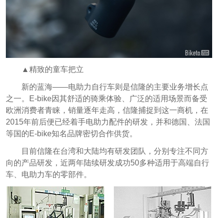
▲精致的童车把立
新的蓝海——电助力自行车则是信隆的主要业务增长点
之一。E-bike因其舒适的骑乘体验、广泛的适用场景而备受
欧洲消费者青睐，销量逐年走高，信隆捕捉到这一商机，在
2015年前后便已经着手电助力配件的研发，并和德国、法国
等国的E-bike知名品牌密切合作供货。
目前信隆在台湾和大陆均有研发团队，分别专注不同方
向的产品研发，近两年陆续研发成功50多种适用于高端自行
车、电助力车的零部件。