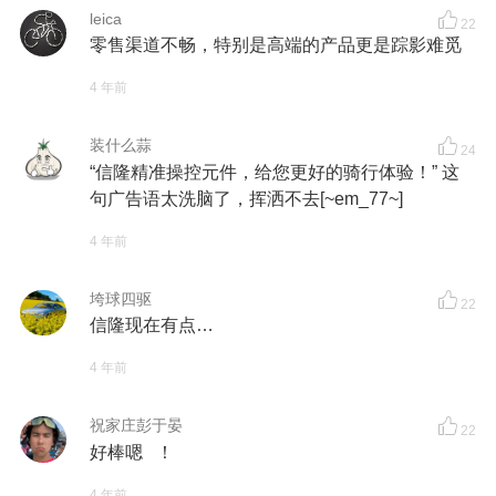
leica
22
零售渠道不畅，特别是高端的产品更是踪影难觅
4 年前
装什么蒜
24
“信隆精准操控元件，给您更好的骑行体验！” 这
句广告语太洗脑了，挥洒不去[~em_77~]
4 年前
垮球四驱
22
信隆现在有点…
4 年前
祝家庄彭于晏
22
好棒嗯 ！
4 年前