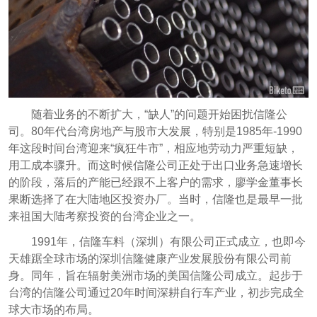
随着业务的不断扩大，“缺人”的问题开始困扰信隆公
司。80年代台湾房地产与股市大发展，特别是1985年-1990
年这段时间台湾迎来“疯狂牛市”，相应地劳动力严重短缺，
用工成本骤升。而这时候信隆公司正处于出口业务急速增长
的阶段，落后的产能已经跟不上客户的需求，廖学金董事长
果断选择了在大陆地区投资办厂。当时，信隆也是最早一批
来祖国大陆考察投资的台湾企业之一。
1991年，信隆车料（深圳）有限公司正式成立，也即今
天雄踞全球市场的深圳信隆健康产业发展股份有限公司前
身。同年，旨在辐射美洲市场的美国信隆公司成立。起步于
台湾的信隆公司通过20年时间深耕自行车产业，初步完成全
球大市场的布局。