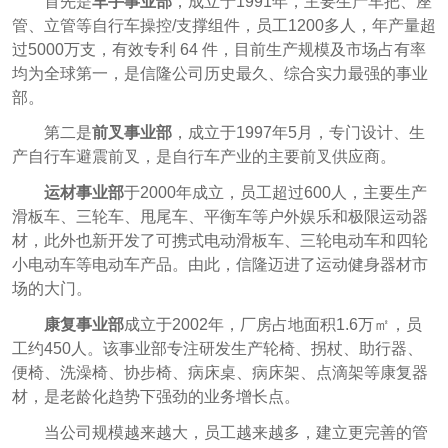
首先是
车手事业部
，成立于1991年，主要生产车把、座
管、立管等自行车操控/支撑组件，员工1200多人，年产量超
过5000万支，有效专利 64 件，目前生产规模及市场占有率
均为全球第一，是信隆公司历史最久、综合实力最强的事业
部。
第二是
前叉事业部
，成立于1997年5月，专门设计、生
产自行车避震前叉，是自行车产业的主要前叉供应商。
运材事业部
于2000年成立，员工超过600人，主要生产
滑板车、三轮车、甩尾车、平衡车等户外娱乐和极限运动器
材，此外也新开发了可携式电动滑板车、三轮电动车和四轮
小电动车等电动车产品。由此，信隆迈进了运动健身器材市
场的大门。
康复事业部
成立于2002年，厂房占地面积1.6万㎡，员
工约450人。该事业部专注研发生产轮椅、拐杖、助行器、
便椅、洗澡椅、协步椅、病床桌、病床架、点滴架等康复器
材，是老龄化趋势下强劲的业务增长点。
当公司规模越来越大，员工越来越多，建立更完善的管