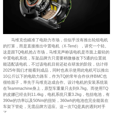
马维克也瞄准了电助力市场，但似乎没有推出轮组电机
的打算，而是直接推出中置电机（X-Tend），讲究一个轻。
这是跟TQ电机抢占市场，马维克声称该电机是市面上最轻的
中置电机系统，车架品牌方只需要稍微修改下5通的位置就
能适配该电机，不过该电机目前还处在研发的阶段，估计得
2025年我们才能看到成品，同时也表示使用此电机可以推出
10公斤以下的电助力路车，作为TQ的常年合作伙伴BMC也
很给面子，率先于马维克达成合作。设计电机的安装系统装
在Teammachine身上，原型车重量只去到9.7kg。而使用TQ
的皮娜已经去到11.4kg，电机系统只重3.2kg，包括电池，有
390w的功率以及50Nm的扭矩，360wh的电池也完全能装在
车架下管处，无需品牌方适应。这一次TQ是真的遇到对手
了。