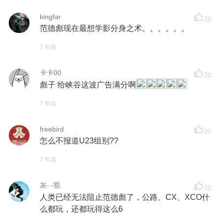
kingfar
22
范德彪现在最想学影分身之术。。。。。。
7 年前
卡卡00
22
彪子 给峡谷这波广告满分啊
7 年前
freebird
22
怎么不报道U23组别??
7 年前
灰- -豁
22
人类已经无法阻止范德彪了，公路、CX、XCO什
么都玩，还都玩得这么6