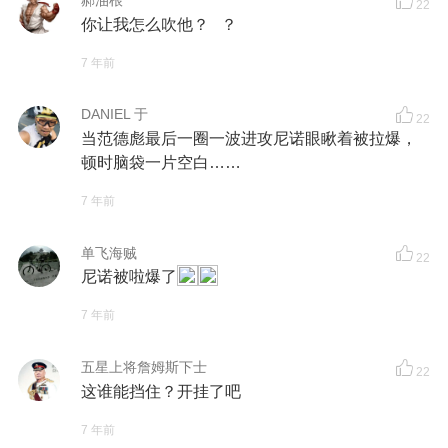
22
你让我怎么吹他？ ？
7 年前
DANIEL 于
22
当范德彪最后一圈一波进攻尼诺眼瞅着被拉爆，
顿时脑袋一片空白……
7 年前
单飞海贼
22
尼诺被啦爆了
7 年前
五星上将詹姆斯下士
22
这谁能挡住？开挂了吧
7 年前