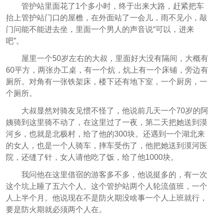
管护站里面花了1个多小时，终于出来大路，赶紧把车
抬上管护站门口的屋檐，在外面站了一会儿，雨不见小，敲
门问能不能进去坐，里面一个男人的声音说“可以，进来
吧”。
屋里一个50岁左右的大叔，里面好大没有隔间，大概有
60平方，两张办工桌，有一个炕，炕上有一个床铺，旁边有
厕所。对角有一张铁架床，楼下还有地下室，一个厨房，一
个厕所。
大叔显然对骑友见惯不怪了，他说前几天一个70岁的阿
姨骑到这里骑不动了，在这里过了一夜，第二天把她送到漠
河乡，也就是北极村，给了他的300块。还遇到一个湖北来
的女人，也是一个人骑车，摔车受伤了，他把她送到漠河医
院，还缝了针，女人请他吃了饭，给了他1000块。
我问他在这里借宿的游客多不多，他说挺多的，有一次
这个坑上睡了五六个人。这个管护站两个人轮流值班，一个
人上半个月。他说现在不是防火期没啥事一个人上班就行，
要是防火期就必须两个人在。