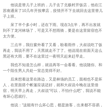
他说是替儿子上班的，儿子去了北极村开饭店，他在江
苏南通呆了10几年开按摩店，疫情开不下去就回去这里替儿
子上班。
呆了半个多小时，还在下雨。现在3点半，再不出发就
到不了龙河林场了，可是又不想雨骑，要是在这里留宿也不
太方便。
三点半，我往窗外看了又看，盼着雨停，大叔说吃了饭
再走，我说不用了，天黑就走不了了。他说现在前面天这么
黑还有大雨，要不在这里过一夜明天起来赶早走。
我也不知道怎么样，就说再等一会看看。他说随你。和
一个陌生男人共处一室总觉得不好。
后来想着这里在路边，又是林场的员工，面相也不是坏
人，在里面搭个帐篷应该还好，就和大叔说今晚在这里借
宿，明天早上再走，大叔说“可以，不怕什么吧”，我说不能
有坏心思就行。
他说：“这能有什么坏心思，都是旅客，出来都不容易，