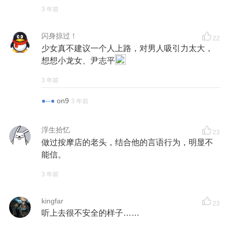
3 年前
闪身掠过！
22
少女真不建议一个人上路，对男人吸引力太大，
想想小龙女、尹志平
3 年前
●--●
on9
3 年前
浮生拾忆
23
做过按摩店的老头，结合他的言语行为，明显不
能信。
3 年前
kingfar
23
听上去很不安全的样子……