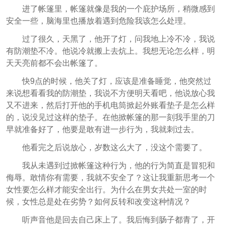
进了帐篷里，帐篷就像是我的一个庇护场所，稍微感到
安全一些，脑海里也播放着遇到危险我该怎么处理。
过了很久，天黑了，他开了灯，问我地上冷不冷，我说
有防潮垫不冷。他说冷就搬上去炕上。我想无论怎么样，明
天天亮前都不会出帐篷了。
快9点的时候，他关了灯，应该是准备睡觉，他突然过
来说想看看我的防潮垫，我说不方便明天看吧，他说放心我
又不进来，然后打开他的手机电筒掀起外账看垫子是怎么样
的，说没见过这样的垫子。在他掀帐篷的那一刻我手里的刀
早就准备好了，他要是敢有进一步行为，我就刺过去。
他看完之后说放心，岁数这么大了，没这个需要了。
我从未遇到过掀帐篷这种行为，他的行为简直是冒犯和
侮辱。敢情你有需要，我就不安全了？这让我重新思考一个
女性要怎么样才能安全出行。为什么在男女共处一室的时
候，女性总是处在劣势？如何反转和改变这种情况？
听声音他是回去自己床上了。我后悔到肠子都青了，开