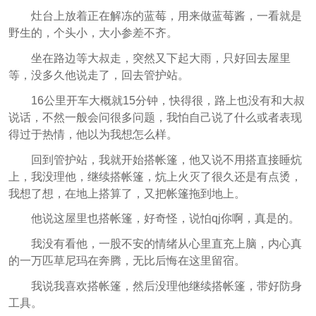
灶台上放着正在解冻的蓝莓，用来做蓝莓酱，一看就是
野生的，个头小，大小参差不齐。
坐在路边等大叔走，突然又下起大雨，只好回去屋里
等，没多久他说走了，回去管护站。
16公里开车大概就15分钟，快得很，路上也没有和大叔
说话，不然一般会问很多问题，我怕自己说了什么或者表现
得过于热情，他以为我想怎么样。
回到管护站，我就开始搭帐篷，他又说不用搭直接睡炕
上，我没理他，继续搭帐篷，炕上火灭了很久还是有点烫，
我想了想，在地上搭算了，又把帐篷拖到地上。
他说这屋里也搭帐篷，好奇怪，说怕qj你啊，真是的。
我没有看他，一股不安的情绪从心里直充上脑，内心真
的一万匹草尼玛在奔腾，无比后悔在这里留宿。
我说我喜欢搭帐篷，然后没理他继续搭帐篷，带好防身
工具。