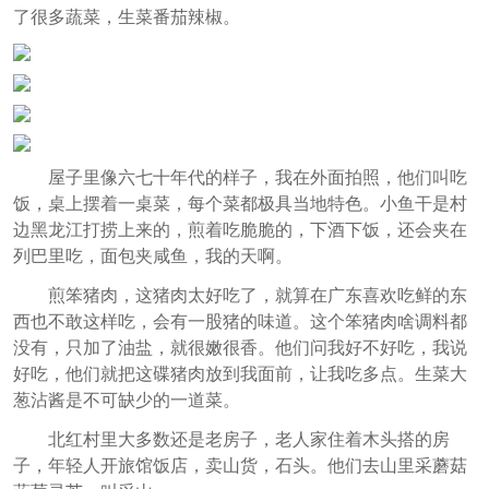
了很多蔬菜，生菜番茄辣椒。
屋子里像六七十年代的样子，我在外面拍照，他们叫吃
饭，桌上摆着一桌菜，每个菜都极具当地特色。小鱼干是村
边黑龙江打捞上来的，煎着吃脆脆的，下酒下饭，还会夹在
列巴里吃，面包夹咸鱼，我的天啊。
煎笨猪肉，这猪肉太好吃了，就算在广东喜欢吃鲜的东
西也不敢这样吃，会有一股猪的味道。这个笨猪肉啥调料都
没有，只加了油盐，就很嫩很香。他们问我好不好吃，我说
好吃，他们就把这碟猪肉放到我面前，让我吃多点。生菜大
葱沾酱是不可缺少的一道菜。
北红村里大多数还是老房子，老人家住着木头搭的房
子，年轻人开旅馆饭店，卖山货，石头。他们去山里采蘑菇