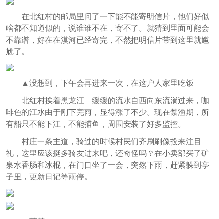
在北红村的邮局里问了一下能不能寄明信片，他们好似
啥都不知道似的，说谁谁不在，寄不了。就猜到里面可能会
不靠谱，好在在漠河已经寄完，不然把明信片带到这里就尴
尬了。
▲没想到，下午会再进来一次，在这户人家里吃饭
北红村挨着黑龙江，缓缓的流水自西向东流淌过来，咖
啡色的江水由于刚下完雨，显得涨了不少。现在禁渔期，所
有船只不能下江，不能捕鱼，周围安装了好多监控。
村庄一条主道，骑过的时候村民们齐刷刷像投来注目
礼，这里应该挺多骑友进来吧，还奇怪吗？在小卖部买了矿
泉水香肠和冰棍，在门口坐了一会，突然下雨，赶紧躲到亭
子里，更新日记等雨停。