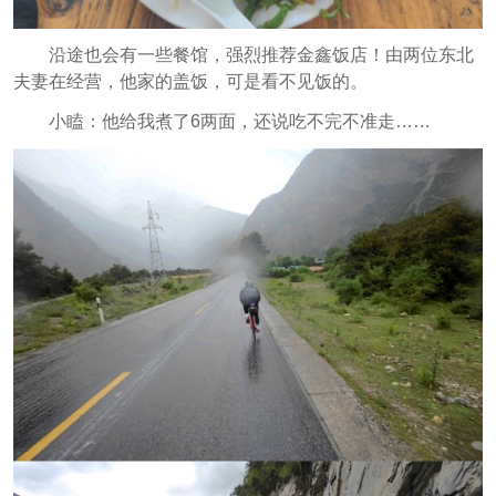
沿途也会有一些餐馆，强烈推荐金鑫饭店！由两位东北
夫妻在经营，他家的盖饭，可是看不见饭的。
小瞌：他给我煮了6两面，还说吃不完不准走……