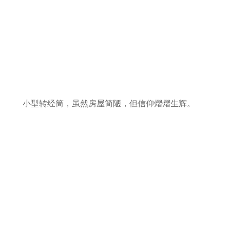
小型转经筒，虽然房屋简陋，但信仰熠熠生辉。