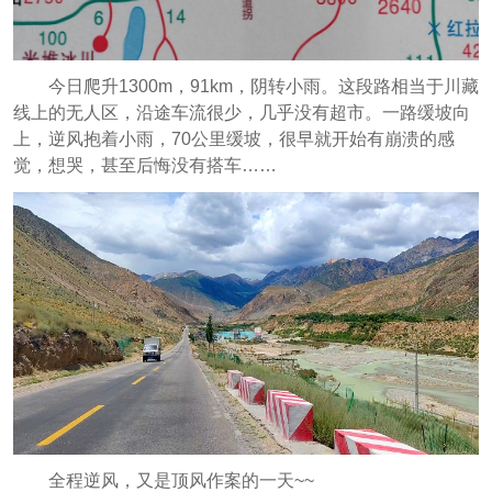
今日爬升1300m，91km，阴转小雨。这段路相当于川藏
线上的无人区，沿途车流很少，几乎没有超市。一路缓坡向
上，逆风抱着小雨，70公里缓坡，很早就开始有崩溃的感
觉，想哭，甚至后悔没有搭车……
全程逆风，又是顶风作案的一天~~