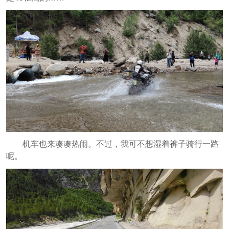
机车也来凑凑热闹。不过，我可不想湿着裤子骑行一路
呢。