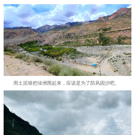
用土泥墙把绿洲围起来，应该是为了防风固沙吧。