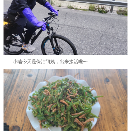
小瞌今天是保洁阿姨，出来接活啦~~