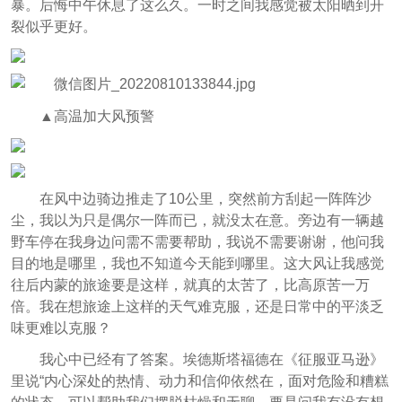
暴。后悔中午休息了这么久。一时之间我感觉被太阳晒到开
裂似乎更好。
▲高温加大风预警
在风中边骑边推走了10公里，突然前方刮起一阵阵沙
尘，我以为只是偶尔一阵而已，就没太在意。旁边有一辆越
野车停在我身边问需不需要帮助，我说不需要谢谢，他问我
目的地是哪里，我也不知道今天能到哪里。这大风让我感觉
往后内蒙的旅途要是这样，就真的太苦了，比高原苦一万
倍。我在想旅途上这样的天气难克服，还是日常中的平淡乏
味更难以克服？
我心中已经有了答案。埃德斯塔福德在《征服亚马逊》
里说“内心深处的热情、动力和信仰依然在，面对危险和糟糕