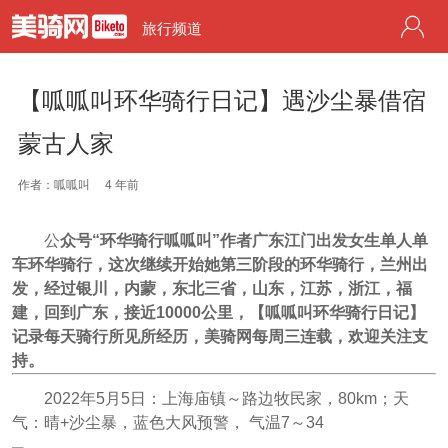
旅行频道
【呱呱叫环华骑行日记】遇沙尘暴借宿
蒙古人家
作者：呱呱叫
4 年前
公
众号“环华骑行呱呱叫”作者广东江门出发女生单人单
车环华骑行，这次继续开始她第三阶段的环华骑行，兰州出
发，经过银川，内蒙，东北三省，山东，江苏，浙江，福
建，回到广东，接近10000公里，【呱呱叫环华骑行日记】
记录每天骑行所见所经历，美骑网每周三连载，欢迎关注支
持。
2022年5月5日：上海庙镇～路边牧民家，80km；天
气：晴+沙尘暴，蓝色大风预警， 气温7～34