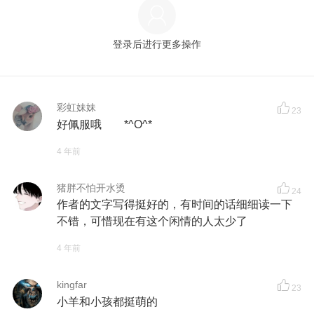
登录后进行更多操作
彩虹妹妹
23
好佩服哦 *^O^*
4 年前
猪胖不怕开水烫
24
作者的文字写得挺好的，有时间的话细细读一下
不错，可惜现在有这个闲情的人太少了
4 年前
kingfar
23
小羊和小孩都挺萌的