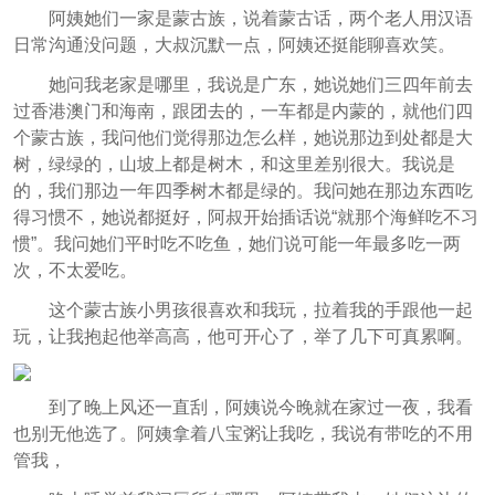
阿姨她们一家是蒙古族，说着蒙古话，两个老人用汉语
日常沟通没问题，大叔沉默一点，阿姨还挺能聊喜欢笑。
她问我老家是哪里，我说是广东，她说她们三四年前去
过香港澳门和海南，跟团去的，一车都是内蒙的，就他们四
个蒙古族，我问他们觉得那边怎么样，她说那边到处都是大
树，绿绿的，山坡上都是树木，和这里差别很大。我说是
的，我们那边一年四季树木都是绿的。我问她在那边东西吃
得习惯不，她说都挺好，阿叔开始插话说“就那个海鲜吃不习
惯”。我问她们平时吃不吃鱼，她们说可能一年最多吃一两
次，不太爱吃。
这个蒙古族小男孩很喜欢和我玩，拉着我的手跟他一起
玩，让我抱起他举高高，他可开心了，举了几下可真累啊。
到了晚上风还一直刮，阿姨说今晚就在家过一夜，我看
也别无他选了。阿姨拿着八宝粥让我吃，我说有带吃的不用
管我，