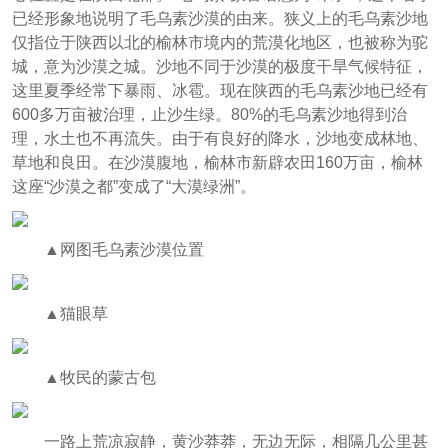
已经形象地说明了毛乌素沙漠的由来。狭义上的毛乌素沙地
仅指位于陕西以北的榆林市境内的荒漠化地区，也被称为驼
城，意为沙漠之城。沙地不同于沙漠的极度干旱气候特征，
这里夏季经常下暴雨、冰雹。现在陕西的毛乌素沙地已经有
600多万亩被治理，止沙生绿。80%的毛乌素沙地得到治
理，水土也不再流失。由于有良好的降水，沙地变成林地、
草地和良田。在沙漠腹地，榆林市新辟农田160万亩，榆林
这座“沙漠之都”变成了“大漠绿洲”。
▲网图毛乌素沙漠位置
▲猫眼草
▲牧民的蒙古包
一路上荒凉寂静，黄沙莽莽，无边无际，相隔几公里甚