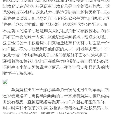
的状态，可以帮助我们摆脱枯燥和无聊，要是问我有没有想
过放弃，在这些年的经历中，放弃只是一个荒谬的概念。”这
风沙有点不对劲，越来越大，路边见到有一栋牧民房子，想
着进去躲躲风，但又想赶路，还有30多公里才到目的地，没
进去，继续往前推。推了100米，感觉沙尘弥漫在半空，看
不见前面的路了，还是调头去刚才那户牧民家躲躲吧。在门
口看了一会见到一大叔，跟他说进里面躲风，他点头同意。
这是他们的一个铁皮房，用来堆放牧草和饲料，后面是一个
小羊圈。不久，就见到了他们家的人，一对老年夫妻，一个
女儿带着一个1岁半的儿子。他们都戴好了面罩，大叔鼻子
还插着两条棉花。他们正在准备饲料喂羊，有一只羊妈妈今
天刚生了小羊，阿姨说生了两只，死了一只，那只死去的就
躺在一个角落里。
羊妈妈和出生一天的小羊羔第一次见刚出生的羊羔，它
已经会走路了，走得颤颤颠颠的，一直跟着妈妈，但它妈妈
并没有很想一直被它黏着会跑开，小羊羔就在那里咩咩咩
叫，叫声和小孩子的叫声很相似，懵懵地在到处找妈妈，叫