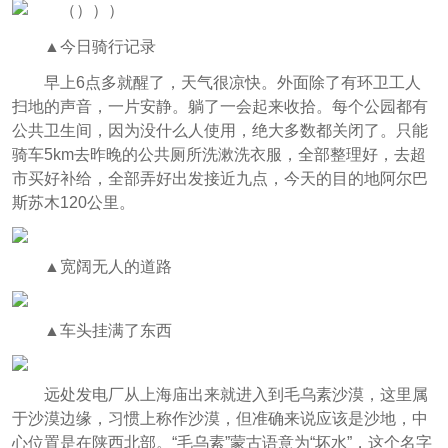
▲今日骑行记录
早上6点多就醒了，天气很凉快。外面除了有环卫工人
扫地的声音，一片安静。躺了一会起来收拾。每个公园都有
公共卫生间，因为没什么人使用，绝大多数都关闭了。只能
骑车5km去昨晚的公共厕所洗漱洗衣服，全部整理好，去超
市买好补给，全部弄好出发接近九点，今天的目的地阿尔巴
斯苏木120公里。
▲宽阔无人的道路
▲车头挂满了东西
远处发电厂从上海庙出来就进入到毛乌素沙漠，这里属
于沙漠边缘，习惯上称作沙漠，但准确来说应该是沙地，中
心位置是在陕西北部。“毛乌素”蒙古语意为“坏水”，这个名字