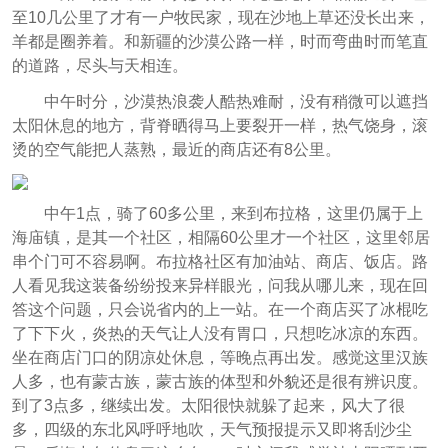
至10几公里了才有一户牧民家，现在沙地上草还没长出来，
羊都是圈养着。和新疆的沙漠公路一样，时而弯曲时而笔直
的道路，尽头与天相连。
中午时分，沙漠热浪袭人酷热难耐，没有稍微可以遮挡
太阳休息的地方，背脊晒得马上要裂开一样，热气饶身，滚
烫的空气能把人蒸熟，最近的商店还有8公里。
中午1点，骑了60多公里，来到布拉格，这里仍属于上
海庙镇，是其一个社区，相隔60公里才一个社区，这里邻居
串个门可不容易啊。布拉格社区有加油站、商店、饭店。路
人看见我这装备纷纷投来异样眼光，问我从哪儿来，现在回
答这个问题，只会说省内的上一站。在一个商店买了冰棍吃
了下下火，炎热的天气让人没有胃口，只想吃冰凉的东西。
坐在商店门口的阴凉处休息，等晚点再出发。感觉这里汉族
人多，也有蒙古族，蒙古族的体型和外貌还是很有辨识度。
到了3点多，继续出发。太阳很快就躲了起来，风大了很
多，四级的东北风呼呼地吹，天气预报提示又即将刮沙尘