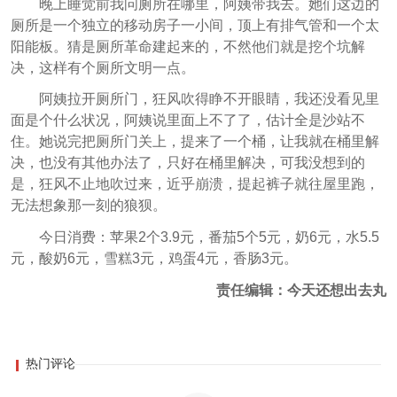
晚上睡觉前我问厕所在哪里，阿姨带我去。她们这边的
厕所是一个独立的移动房子一小间，顶上有排气管和一个太
阳能板。猜是厕所革命建起来的，不然他们就是挖个坑解
决，这样有个厕所文明一点。
阿姨拉开厕所门，狂风吹得睁不开眼睛，我还没看见里
面是个什么状况，阿姨说里面上不了了，估计全是沙站不
住。她说完把厕所门关上，提来了一个桶，让我就在桶里解
决，也没有其他办法了，只好在桶里解决，可我没想到的
是，狂风不止地吹过来，近乎崩溃，提起裤子就往屋里跑，
无法想象那一刻的狼狈。
今日消费：苹果2个3.9元，番茄5个5元，奶6元，水5.5
元，酸奶6元，雪糕3元，鸡蛋4元，香肠3元。
责任编辑：今天还想出去丸
热门评论