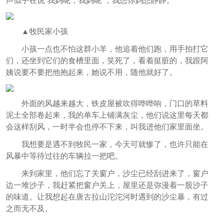
声似乎在说“我妈呢，我妈呢”，我想你妈想静静。
▲牧民家小孩
小孩一点也不怕这群小羊，他追着他们跑，用手拍打它
们，还坐到它们的食槽里面，笑死了，看着挺脏的，我跟阿
姨说要不要把他抱起来，她说不用，随他就好了。
外面的风越来越大，铁皮屋被吹得哗哗响，门口的草料
泥土全部卷起来，我的单车上铺满灰尘，他们说这里每天都
会这样刮风，一时半会也停不下来，叫我进他们家里面坐。
我想要是遇不到牧民一家，今天可就惨了，也许只能在
风暴中等待过往的车辆拉一把吧。
来到家里，他们忘了关窗户，沙尘已经刮进来了，窗户
边一堆沙子，我赶紧把窗户关上，屋里还是弥漫着一股沙子
的味道。让我想起在唐古拉山沱沱河时遇到的沙尘暴，有过
之而无不及。