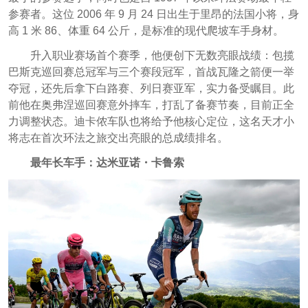
参赛者。这位 2006 年 9 月 24 日出生于里昂的法国小将，身
高 1 米 86、体重 64 公斤，是标准的现代爬坡车手身材。
升入职业赛场首个赛季，他便创下无数亮眼战绩：包揽
巴斯克巡回赛总冠军与三个赛段冠军，首战瓦隆之箭便一举
夺冠，还先后拿下白路赛、列日赛亚军，实力备受瞩目。此
前他在奥弗涅巡回赛意外摔车，打乱了备赛节奏，目前正全
力调整状态。迪卡侬车队也将给予他核心定位，这名天才小
将志在首次环法之旅交出亮眼的总成绩排名。
最年长车手：达米亚诺・卡鲁索