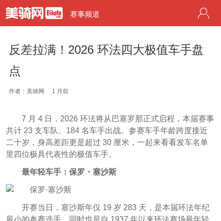
赛事频道
反差拉满！2026 环法四大极值车手盘
点
作者：美骑网
1 月前
7 月 4 日，2026 环法将从巴塞罗那正式启程，本届赛事
共计 23 支车队、184 名车手出战。参赛车手年龄跨度接近
二十岁，身高差距更是超过 30 厘米，一起来看看发车名单
里四位极具代表性的极值车手。
最年轻车手：保罗・塞沙斯
开赛当日，塞沙斯年仅 19 岁 283 天，是本届环法年纪
最小的参赛选手，同时也是自 1937 年以来环法赛场最年轻