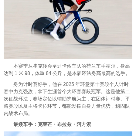
本赛季从崔克转会至迪卡侬车队的荷兰车手霍尔，身高
达到 1 米 98，体重 84 公斤，是本届环法身高最高的选手。
身为计时赛好手，他在 2025 年环意第十赛段个人计时
赛中力克强敌，拿下生涯首个大环赛赛段冠军。这是他第二
次征战环法，赛场定位以辅助护航为主，在团体计时赛、平
路赛段以及主将卡位环节，都能发挥自身力量优势，稳固队
内战术布局。
最矮车手：克莱芒・布拉兹・阿方索