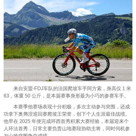
来自安盟-FDJ车队的法国爬坡车手阿方索，身高仅 1 米
63，体重 50 公斤，是本届赛事身形最为小巧的参赛车手。
本赛季他赛场表现十分积极，多次主动参与突围，还成
功拿下奥弗涅巡回赛爬坡王荣誉，创下个人生涯最佳战绩。
他早在 2025 年便完成环西首秀积累大赛经验，本届迎来个
人环法首秀，日常主要负责山地赛段协助主将，同时伺机参
与山地突围争夺成绩。