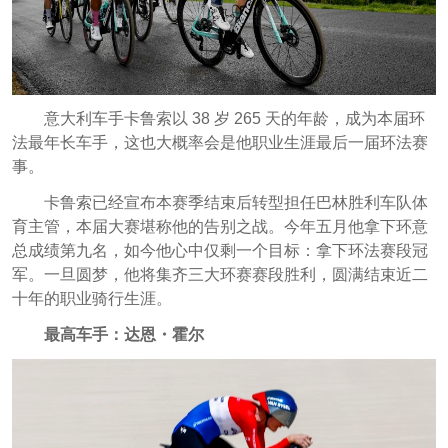
意大利车手卡鲁索以 38 岁 265 天的年龄，成为本届环
法最年长车手，这也大概率会是他职业生涯最后一届环法赛
事。
卡鲁索已经宣布本赛季结束后转型担任巴林胜利车队体
育主管，本届大赛堪称他的告别之战。今年五月他拿下环意
总成绩第九名，如今他心中仅剩一个目标：拿下环法赛段冠
军。一旦圆梦，他将集齐三大环赛赛段胜利，圆满结束近二
十年的职业骑行生涯。
最高车手：达恩・霍尔