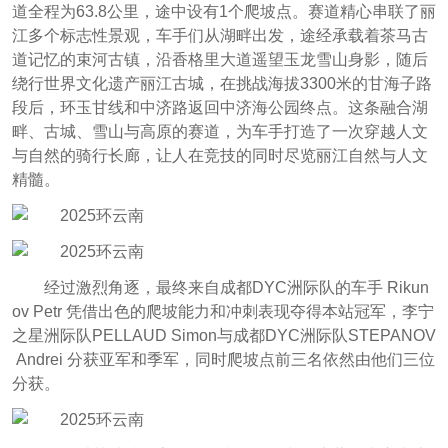
道全程为63.8公里，途中设有1个爬坡点。赛道精心串联了丽
江多个标志性景观，车手们从湖畔出发，途经承载着茶马古
道记忆的束河古镇，沿香格里大道遥望玉龙雪山身影，随后
绕行世界文化遗产丽江古城，在挑战海拔3300米的甘海子路
段后，环玉甘线和中济路返回中济海公园终点。这条融合湖
畔、古城、雪山与高原的赛道，为车手打造了一次穿越人文
与自然的骑行长廊，让人在竞技的同时尽览丽江自然与人文
精髓。
经过激烈角逐，最终来自成都DYC洲际队的车手 Rikun
ov Petr 凭借出色的爬坡能力和冲刺表现夺得本站冠军，李宁
之星洲际队PELLAUD Simon与成都DYC洲际队STEPANOV
Andrei 分获亚军和季军，同时爬坡点前三名依然由他们三位
分获。