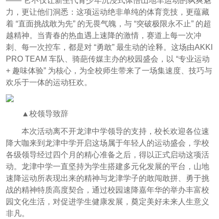
—— 它不仅让新生代青少年沉浸式体悟山地车运动的飒爽魅
力，更让他们洞悉：这项运动绝非单纯的体育竞技，更蕴藏
着 “直面挑战敢为先” 的无畏气魄，与 “突破极限永不止” 的超
越精神。当青春的热血遇上速降的激情，赛道上每一次冲
刺、每一次控车，都是对 “勇敢” 最生动的诠释。
这场由AKKI
PRO TEAM 车队、骑葩传媒主办的校园盛会，以 “专业运动
+ 趣味体验” 为核心，为全校师生带来了一场集速度、技巧与
欢乐于一体的运动狂欢。
▲校领导致辞
本次活动离不开龙津中学领导的支持，校长欢迎各位速
降大咖来到龙津中学开启这场属于年轻人的运动盛会，学校
各级领导经过四个月的精心准备之后，得以正式启动这项活
动。龙津中学一直坚持为学生搭建多元化发展的平台，山地
速降运动所表现出来的精神与龙津学子的敢闯敢拼、勇于挑
战的精神特质高度契合，通过校园速降嘉年华的举办丰富校
园文化生活，对促进学生健康发展，奠定美好未来人生意义
非凡。