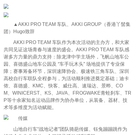
▲AKKI PRO TEAM 车队、AKKI GROUP（香港丫髻集
团）Hugo致辞
AKKI PRO TEAM 车队作为本次活动的主办方，和大家
共同见证这场青春与速度的盛会。AKKI PRO TEAM 车队感
谢多方力量的鼎力支持：除龙津中学主场外，飞帆山地车公
园、喜德盛山地车公园及 “车手玩木头” 场地提供了专业保
障；赛事筹备环节，深圳速降协会、极速铁三角车队、深圳
高校自行车联队全程参与，为活动顺利推进奠定基础；迪卡
侬、喜德盛、KMC、快客、威仕高、速瑞达、景晔、CO
M、WINICERST、KS、JAVA、FROGWAKE青蛙刹车、TR
P
等十余家知名运动品牌作为协办单位，从装备、器材、技
术等多维度为活动赋能。
山地自行车“战地记者”团队骑葩传媒、钰兔蹦蹦跳作为