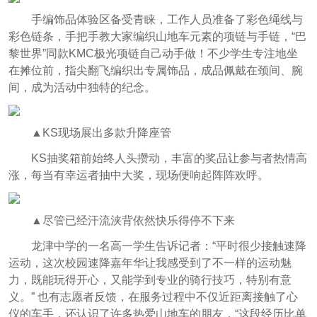
手编饰品体验区备受青睐，工作人员准备了彩色绳线与
彩色链条，手把手教大家编织山地车元素的项链与手链，“巴
黎世界”同款KMC极光项链自己动手做！不少学生专注地坐
在摊位前，指尖翻飞编织出专属饰品，成品佩戴在颈间、腕
间，成为活动中独特的纪念。
▲KS现场展出多款升降座管
KS抽奖箱前始终人头攒动，丰富的奖品让参与者热情高
涨，每当有幸运者抽中大奖，现场便响起阵阵欢呼。
▲尽管已经汗流浃背依然快乐得停不下来
龙津中学的一名高一学生告诉记者：“平时很少接触速降
运动，这次校园速降嘉年华让我感受到了不一样的运动魅
力，既能玩得开心，又能学到专业的骑行技巧，特别有意
义。” 也有志愿者反馈，在服务过程中不仅近距离接触了心
仪的车手，还认识了许多热爱山地车的朋友，“这段经历比单