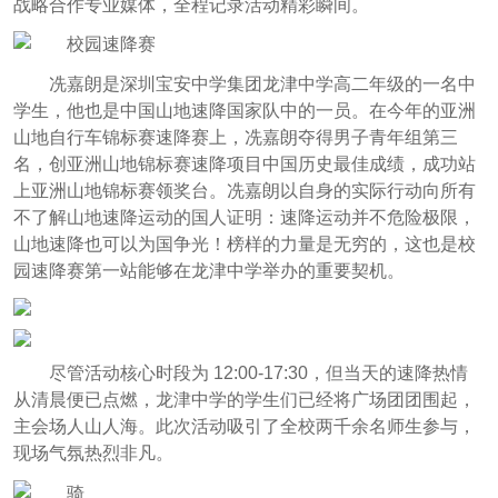
战略合作专业媒体，全程记录活动精彩瞬间。
冼嘉朗是深圳宝安中学集团龙津中学高二年级的一名中
学生，他也是中国山地速降国家队中的一员。在今年的亚洲
山地自行车锦标赛速降赛上，冼嘉朗夺得男子青年组第三
名，创亚洲山地锦标赛速降项目中国历史最佳成绩，成功站
上亚洲山地锦标赛领奖台。冼嘉朗以自身的实际行动向所有
不了解山地速降运动的国人证明：速降运动并不危险极限，
山地速降也可以为国争光！榜样的力量是无穷的，这也是校
园速降赛第一站能够在龙津中学举办的重要契机。
尽管活动核心时段为 12:00-17:30，但当天的速降热情
从清晨便已
点燃，龙津中学的学生们已经将广场团团围起，
主会场人山人海。此次活动吸引了全校两千余名师生参与，
现场气氛热烈非凡。