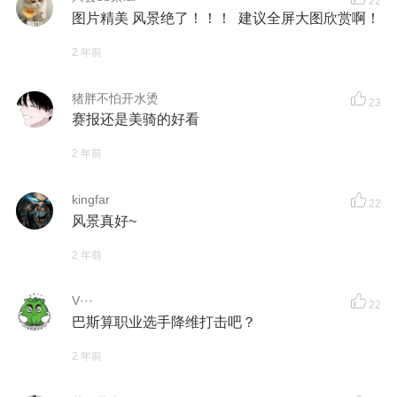
22
图片精美 风景绝了！！！ 建议全屏大图欣赏啊！
2 年前
猪胖不怕开水烫
23
赛报还是美骑的好看
2 年前
kingfar
22
风景真好~
2 年前
V···
22
巴斯算职业选手降维打击吧？
2 年前