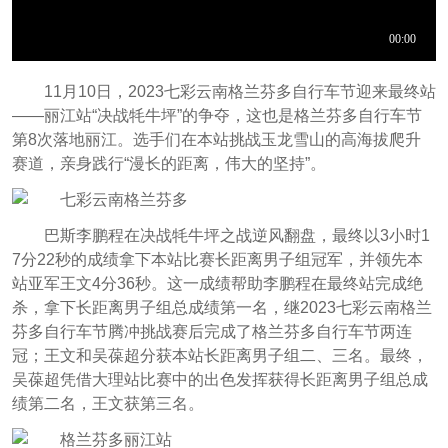
11月10日，2023七彩云南格兰芬多自行车节迎来最终站
——丽江站“决战牦牛坪”的争夺，这也是格兰芬多自行车节
第8次落地丽江。选手们在本站挑战玉龙雪山的高海拔爬升
赛道，亲身践行“漫长的距离，伟大的坚持”。
巴斯李鹏程在决战牦牛坪之战逆风翻盘，最终以3小时1
7分22秒的成绩拿下本站比赛长距离男子组冠军，并领先本
站亚军王文4分36秒。这一成绩帮助李鹏程在最终站完成绝
杀，拿下长距离男子组总成绩第一名，继2023七彩云南格兰
芬多自行车节腾冲挑战赛后完成了格兰芬多自行车节两连
冠；王文和吴葆超分获本站长距离男子组二、三名。最终，
吴葆超凭借大理站比赛中的出色发挥获得长距离男子组总成
绩第二名，王文获第三名。