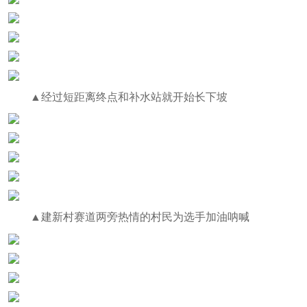
▲经过短距离终点和补水站就开始长下坡
▲建新村赛道两旁热情的村民为选手加油呐喊