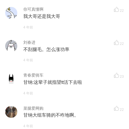
你可真懂啊
22
我大哥还是我大哥
4 年前
刘春进
22
不刮腿毛。怎么涨功率
4 年前
青春爱骑车
23
甘纳:这辈子就指望tt活下去啦
4 年前
菜腿爱网购
22
甘纳大组车骑的不咋地啊。
4 年前