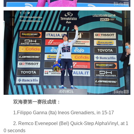
双海赛第一赛段成绩：
1.Filippo Ganna (Ita) Ineos Grenadiers, in 15-17
2. Remco Evenepoel (Bel) Quick-Step AlphaVinyl, at 1
0 seconds