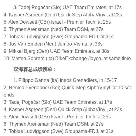
3. Tadej Pogačar (Slo) UAE Team Emirates, at 17s
4. Kasper Asgreen (Den) Quick-Step AlphaVinyl, at 23s
5. Alex Dowsett (GBr) Israel - Premier Tech, at 25s
6. Thymen Arensman (Ned) Team DSM, at 27s
7. Tobias Ludviggson (Swe) Groupama-FDJ, at 31s
8. Jos Van Emden (Ned) Jumbo-Visma, at 33s
9. Mikkel Bjerg (Den) UAE Team Emirates, at 38s
10. Matteo Sobrero (Ita) BikeExchange-Jayco, at same time
双海赛总成绩榜单：
1. Filippo Ganna (Ita) Ineos Grenadiers, in 15-17
2. Remco Evenepoel (Bel) Quick-Step AlphaVinyl, at 10 sec
onds
3. Tadej Pogačar (Slo) UAE Team Emirates, at 17s
4. Kasper Asgreen (Den) Quick-Step AlphaVinyl, at 23s
5. Alex Dowsett (GBr) Israel - Premier Tech, at 25s
6. Thymen Arensman (Ned) Team DSM, at 27s
7. Tobias Ludviggson (Swe) Groupama-FDJ, at 31s