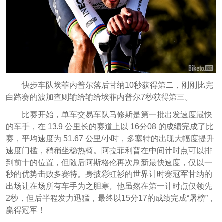
快步车队埃菲内普尔落后甘纳10秒获得第二，刚刚比完
白路赛的波加查则输给输给埃菲内普尔7秒获得第三。
比赛开始，单车交易车队马修斯是第一批出发速度最快
的车手，在 13.9 公里长的赛道上以 16分08 的成绩完成了比
赛，平均速度为 51.67 公里/小时，多塞特的出现大幅度提升
速度门槛，稍稍坐稳热椅。阿拉菲利普在中间计时点可以排
到前十的位置，但随后阿斯格伦再次刷新最快速度，仅以一
秒的优势击败多赛特。身披彩虹衫的世界计时赛冠军甘纳的
出场让在场所有车手为之胆寒。他虽然在第一计时点仅领先
2秒，但后半程发力迅猛，最终以15分17的成绩完成“屠榜”，
赢得冠军！