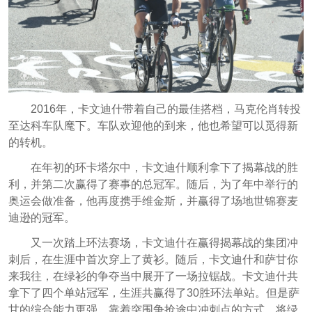
2016年，卡文迪什带着自己的最佳搭档，马克伦肖转投
至达科车队麾下。车队欢迎他的到来，他也希望可以觅得新
的转机。
在年初的环卡塔尔中，卡文迪什顺利拿下了揭幕战的胜
利，并第二次赢得了赛事的总冠军。随后，为了年中举行的
奥运会做准备，他再度携手维金斯，并赢得了场地世锦赛麦
迪逊的冠军。
又一次踏上环法赛场，卡文迪什在赢得揭幕战的集团冲
刺后，在生涯中首次穿上了黄衫。随后，卡文迪什和萨甘你
来我往，在绿衫的争夺当中展开了一场拉锯战。卡文迪什共
拿下了四个单站冠军，生涯共赢得了30胜环法单站。但是萨
甘的综合能力更强，靠着突围争抢途中冲刺点的方式，将绿