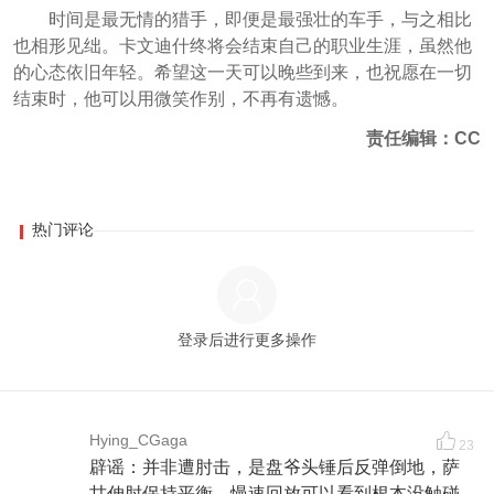
时间是最无情的猎手，即便是最强壮的车手，与之相比
也相形见绌。卡文迪什终将会结束自己的职业生涯，虽然他
的心态依旧年轻。希望这一天可以晚些到来，也祝愿在一切
结束时，他可以用微笑作别，不再有遗憾。
责任编辑：CC
热门评论
登录后进行更多操作
Hying_CGaga
23
辟谣：并非遭肘击，是盘爷头锤后反弹倒地，萨
甘伸肘保持平衡。慢速回放可以看到根本没触碰