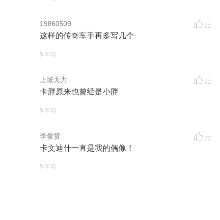
19860509
22
这样的传奇车手再多写几个
5 年前
上坡无力
22
卡胖原来也曾经是小胖
5 年前
李俊贤
22
卡文迪什一直是我的偶像！
5 年前