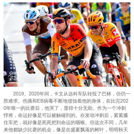
2019、2020年间，卡文从达科车队转投了巴林，但仍一
胜难求。伤痛和EB病毒不断地侵蚀着他的身体，在比完202
0年唯一的比赛后，他哭了，显得十分无助。作为一个冲刺
悍将，命运好像是可以被触碰到的。在发动冲刺后，紧紧攥
住车把，就好像是死死把到命运的咽喉。但这次不同，几年
来他都缺少比赛的机会，像是在盛夏飘落的树叶，明明秋天