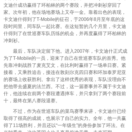
文迪什成功赢得了环柏林的两个赛段，并把冲刺衫穿回了
家。次年初，他在场地赛场上又夺一金。靠着出色的表现，
卡文迪什得到了T-Mobile的征召，于2006年8月至年底的这
段时间里，同车队一起比赛。在这短暂的几个月里，卡文迪
什得到了在世巡赛车队历练的机会，并再度赢得了环柏林的
冲刺衫。
最后，车队决定留下他。进入2007年，卡文迪什正式成
为了T-Mobile的一员，迎来了自己在世巡赛车队的首秀。他
先靠冲刺战胜了麦克艾文，在比利时赢得了一场单日赛。紧
接着，又乘胜追击，接连在敦刻尔克四日赛和环加泰罗尼亚
的赛场上收获胜利。拿出了这样优秀的表现，车队没理由不
把他带去盛夏的法兰西。不过，这一届赛事并不属于卡文迪
什，他连续在前两个赛段遭遇摔车，并只拿到了两个赛段前
十，最终在第八赛段退赛。
不过，作为在世巡车队的菜鸟赛季来讲，卡文迪什已经
取得了很高的成就，也展示了自己的实力。全年，他一共赢
得了11场胜利，并且还以“一年级生”的身份参加了环法。在