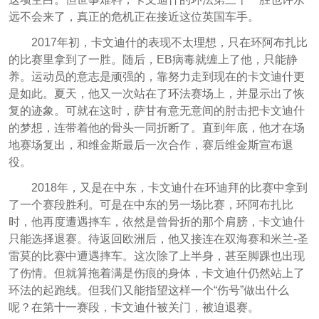
远不会来了，真正的危机正在接近这位英国车手。
2017年初，卡文迪什的表现不太理想，只在环阿布扎比
的比赛里拿到了一胜。随后，EB病毒就缠上了他，只能静
养。运动员的意志是顽强的，靠努力走到现在的卡文迪什更
是如此。夏天，他又一次站在了环法赛场上，并显示出了恢
复的迹象。可就在这时，萨甘有意无意间的肘击把卡文迪什
的梦想，连带着他的骨头一同折断了。直到年底，他才在场
地赛场复出，和维金斯最后一次合作，赛后维金斯宣布退
役。
2018年，又是在中东，卡文迪什在环迪拜的比赛中拿到
了一个赛段胜利。可是在中东的另一场比赛，环阿布扎比
时，他再度遭遇摔车，依然是曾骨折的那个肩膀，卡文迪什
只能选择退赛。待返回欧洲后，他又接连在双海赛和米兰-圣
雷莫的比赛中遭遇摔车。这次除了上半身，甚至脚踝也出现
了伤情。但就算拖着满是伤痕的身体，卡文迪什仍然站上了
环法的起跑线。但我们又能指望这样一个“伤号”做出什么
呢？在第十一赛段，卡文迪什被关门，被迫退赛。