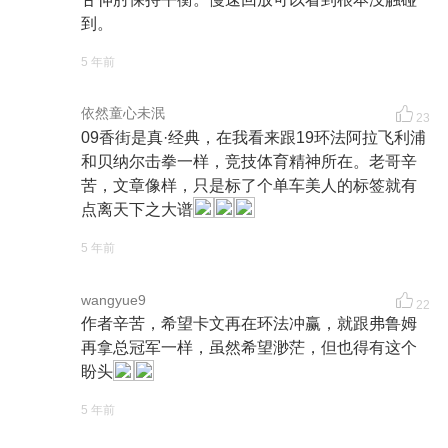
到。
5 年前
依然童心未泯
23
09香街是真·经典，在我看来跟19环法阿拉飞利浦
和贝纳尔击拳一样，竞技体育精神所在。老哥辛
苦，文章像样，只是标了个单车美人的标签就有
点离天下之大谱
5 年前
wangyue9
22
作者辛苦，希望卡文再在环法冲赢，就跟弗鲁姆
再拿总冠军一样，虽然希望渺茫，但也得有这个
盼头
5 年前