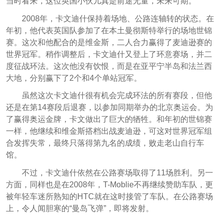
当时看来，这位英国小伙儿真是前途无量，未来可期。
2008年，卡文迪什保持着场地、公路连轴转的状态。在
年初，他代表英国队参加了在本土曼彻斯特举行的场地世锦
赛。这次和他配合的是维金斯，二人合力赢得了麦迪逊赛的
世界冠军。稍作调整后，卡文迪什又登上了环意赛场，并二
度征战环法。这次他没有饮恨，而是在亚平宁半岛和法兰西
大地，分别赢下了2个和4个单站冠军。
虽然这次卡文迪什很有机会完成环法的所有赛段，但他
还是在第14赛段后退赛，以参加同期举办的北京奥运会。为
了赢得奥运金牌，卡文做出了巨大的牺牲。和年初的世锦赛
一样，他继续和维金斯搭档出战麦迪逊，可这对世界冠军组
合发挥失常，最终只落得第九名的成绩，败走老山自行车
馆。
不过，卡文迪什依然在公路赛场取得了11场胜利。另一
方面，同样也是在2008年，T-Moblie不再继续赞助车队，更
被年轻车迷所熟知的HTC就在这时接管了车队。在公路赛场
上，令人闻胆寒的“曼岛飞弹”，即将发射。