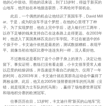
他的心中鼓动。照他的话来说，到了13岁时，得益于新买的
山地车，他开始在本地接连获胜，不再给对手留机会。
此后，一个偶然的机会让他结识了英国车手，David Mill
ar。于是，成为职业车手这个梦想，在他的心里埋下了种
子。为了实现梦想，他在上完中学后，进入银行打工两年，
以存下足够的钱来支持自己在这条路上走得更远。在2003年
时，他进入了英国奥林匹克自行车学院。不过在被选中的6
个孩子中，卡文迪什依然是最差的，测试数据糟糕，表现平
平。就像当初在地区比赛中连连失利一样，没人看好他。
不过教练还是看到了这个小胖子身上的潜力，决定让他
留下。事实证明，教练们没有看走眼，小卡文很享受常人难
以忍受的枯燥训练，并迅速提升着自己的能力。仅用了一年
的时间，在2003年末，卡文迪什就在英群岛运动会中赢得了
两枚金牌。此后，他又在2005年顶替赛前摔车的托马斯（没
错，就是现英力士车队的托马斯），赢得了场地赛世界冠军
和场地积分赛的欧洲冠军。
往事历历在目，13岁时，卡文迪什用“新买的山地车”完