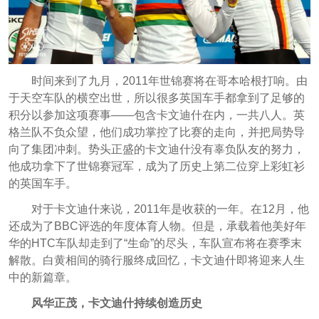
时间来到了九月，2011年世锦赛将在哥本哈根打响。由
于天空车队的横空出世，所以很多英国车手都拿到了足够的
积分以参加这项赛事——包含卡文迪什在内，一共八人。英
格兰队不负众望，他们成功掌控了比赛的走向，并把局势导
向了集团冲刺。势头正盛的卡文迪什没有辜负队友的努力，
他成功拿下了世锦赛冠军，成为了历史上第二位穿上彩虹衫
的英国车手。
对于卡文迪什来说，2011年是收获的一年。在12月，他
还成为了BBC评选的年度体育人物。但是，承载着他美好年
华的HTC车队却走到了“生命”的尽头，车队宣布将在赛季末
解散。白黄相间的骑行服终成回忆，卡文迪什即将迎来人生
中的新篇章。
风华正茂，卡文迪什持续创造历史