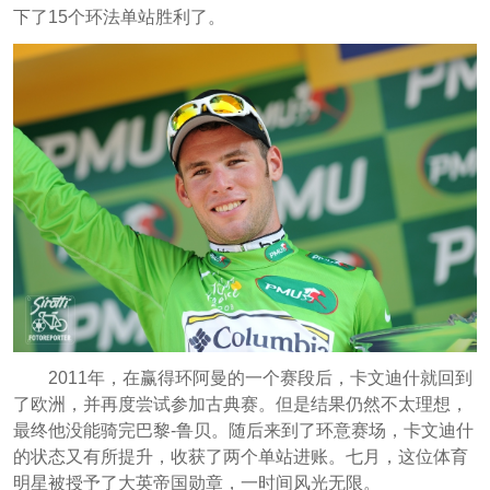
下了15个环法单站胜利了。
2011年，在赢得环阿曼的一个赛段后，卡文迪什就回到
了欧洲，并再度尝试参加古典赛。但是结果仍然不太理想，
最终他没能骑完巴黎-鲁贝。随后来到了环意赛场，卡文迪什
的状态又有所提升，收获了两个单站进账。七月，这位体育
明星被授予了大英帝国勋章，一时间风光无限。