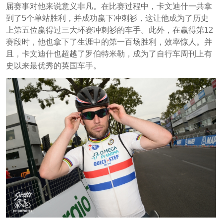
届赛事对他来说意义非凡。在比赛过程中，卡文迪什一共拿
到了5个单站胜利，并成功赢下冲刺衫，这让他成为了历史
上第五位赢得过三大环赛冲刺衫的车手。此外，在赢得第12
赛段时，他也拿下了生涯中的第一百场胜利，效率惊人。并
且，卡文迪什也超越了罗伯特米勒，成为了自行车周刊上有
史以来最优秀的英国车手。