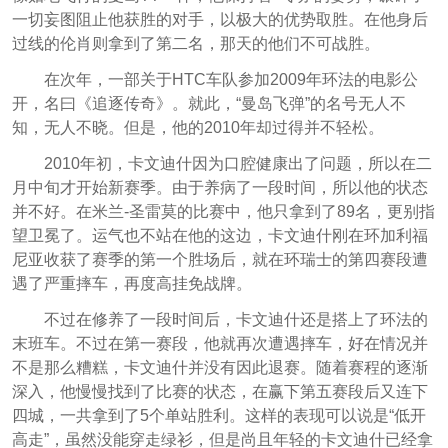
一切妄图阻止他获胜的对手，以极大的优势取胜。在他身后
过线的伦肖则拿到了第二名，那天的他们不可战胜。
在次年，一部关于HTC车队参加2009年环法的电影公
开，名曰《追逐传奇》。就此，“曼岛飞弹”的名号无人不
知，无人不晓。但是，他的2010年却过得并不轻松。
2010年初，卡文迪什因为口腔健康出了问题，所以在二
月中旬才开始新赛季。由于养病了一段时间，所以他的状态
并不好。在米兰-圣雷莫的比赛中，他只拿到了89名，更别指
望卫冕了。运气也不站在他的这边，卡文迪什刚在环加利福
尼亚收获了赛季的第一个胜场后，就在环瑞士的第四赛段遭
遇了严重摔车，再度高挂免战牌。
不过在修养了一段时间后，卡文迪什还是搭上了环法的
末班车。不过在第一赛段，他就再次遭遇摔车，好在情况并
不是那么糟糕，卡文迪什并没有因此退赛。随着赛程的逐渐
深入，他慢慢找到了比赛的状态，在赢下第五赛段后又连下
四城，一共拿到了5个单站胜利。这样的表现可以说是“低开
高走”，虽然没能穿走绿衫，但是尚且年轻的卡文迪什已经拿