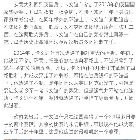
从意大利回到英国后，卡文迪什参加了2013年的英国国
家锦标赛，并成功收获一枚金牌，在接下来的一年中身披国
家冠军衫出战。在同年举办的环法上，卡文迪什乘胜追击，
在集团冲刺中拿到一胜后，又在突围集团里力压萨甘梅开二
度。在这两胜入账后，卡文迪什在自己的荣誉簿上再添一
笔，成为历史上赢得环法单站次数最多的冲刺车手。
2014年，卡文迪什首次遭遇了相对重大的挫折。年初，
他决定不参加环意，把重心放在古典赛场上，不过只拿到了
米兰-圣雷莫的第五名。此后，卡文迪什在环土耳其拿到了四
场胜利，并成功穿走了冲刺衫。可惜在随后进行的环法当
中，他遭遇了不测。是年的环法从英国约克郡发车，可谓是
要让父老乡亲一睹卡文迪什的风采。但是运气并不站在他这
边，卡文迪什在第一赛段就遭遇了严重摔车导致骨折，并因
此退赛。
伤愈复出后，卡文迪什只在法国赢得了一个2.1级多日赛
中的两个赛段。其余的比赛均未尝胜绩，可以说在他成为职
业车手后的十年里，这是他度过的最糟糕的一个赛季。