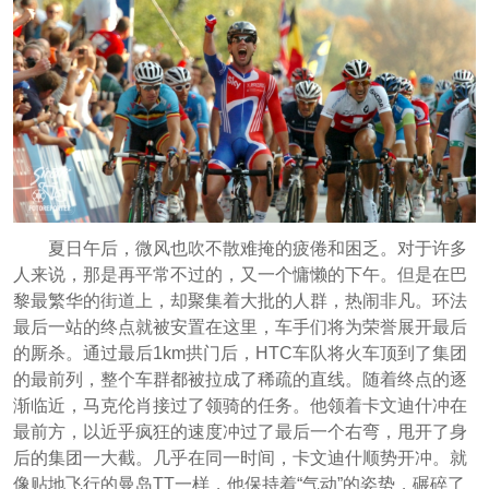
夏日午后，微风也吹不散难掩的疲倦和困乏。对于许多
人来说，那是再平常不过的，又一个慵懒的下午。但是在巴
黎最繁华的街道上，却聚集着大批的人群，热闹非凡。环法
最后一站的终点就被安置在这里，车手们将为荣誉展开最后
的厮杀。通过最后1km拱门后，HTC车队将火车顶到了集团
的最前列，整个车群都被拉成了稀疏的直线。随着终点的逐
渐临近，马克伦肖接过了领骑的任务。他领着卡文迪什冲在
最前方，以近乎疯狂的速度冲过了最后一个右弯，甩开了身
后的集团一大截。几乎在同一时间，卡文迪什顺势开冲。就
像贴地飞行的曼岛TT一样，他保持着“气动”的姿势，碾碎了