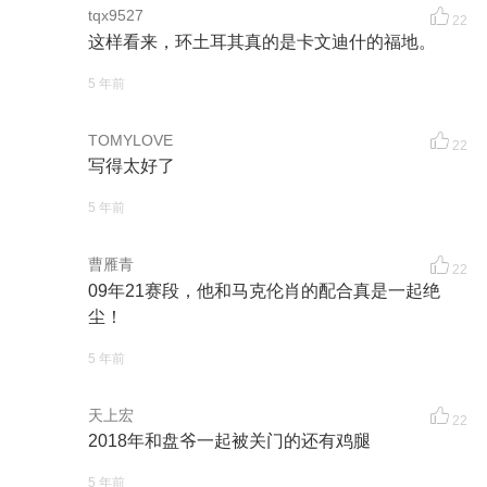
tqx9527
22
这样看来，环土耳其真的是卡文迪什的福地。
5 年前
TOMYLOVE
22
写得太好了
5 年前
曹雁青
22
09年21赛段，他和马克伦肖的配合真是一起绝
尘！
5 年前
天上宏
22
2018年和盘爷一起被关门的还有鸡腿
5 年前