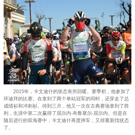
2015年，卡文迪什的状态有所回暖。赛季初，他参加了
环迪拜的比赛。在拿到了两个单站冠军的同时，还穿走了总
成绩衫和冲刺衫。待到三月，他又一次在古典赛场拿到了胜
利，生涯中第二次赢得了屈尔内-布鲁塞尔-屈尔内。但是在
随后进行的双海赛中，卡文迪什再度摔车，又得重新找状态
了。