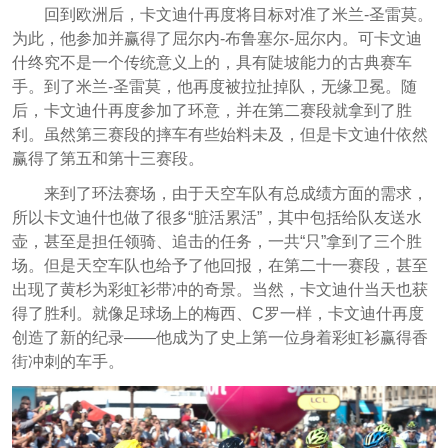
回到欧洲后，卡文迪什再度将目标对准了米兰-圣雷莫。
为此，他参加并赢得了屈尔内-布鲁塞尔-屈尔内。可卡文迪
什终究不是一个传统意义上的，具有陡坡能力的古典赛车
手。到了米兰-圣雷莫，他再度被拉扯掉队，无缘卫冕。随
后，卡文迪什再度参加了环意，并在第二赛段就拿到了胜
利。虽然第三赛段的摔车有些始料未及，但是卡文迪什依然
赢得了第五和第十三赛段。
来到了环法赛场，由于天空车队有总成绩方面的需求，
所以卡文迪什也做了很多“脏活累活”，其中包括给队友送水
壶，甚至是担任领骑、追击的任务，一共“只”拿到了三个胜
场。但是天空车队也给予了他回报，在第二十一赛段，甚至
出现了黄杉为彩虹衫带冲的奇景。当然，卡文迪什当天也获
得了胜利。就像足球场上的梅西、C罗一样，卡文迪什再度
创造了新的纪录——他成为了史上第一位身着彩虹衫赢得香
街冲刺的车手。