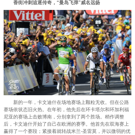
香街冲刺追逐传奇，“曼岛飞弹”威名远扬
新的一年，卡文迪什在场地赛场上颗粒无收。但在公路
赛场依状态旧火热。在年初，他先后在环卡塔尔和环加利福
尼亚的赛场上击败博南，分别拿到了两个胜场。稍作调整
后，卡文迪什开始了自己在欧洲的赛季。他首先在双海赛上
赢得了一个赛段；紧接着就转战米兰-圣雷莫，并以微弱的优