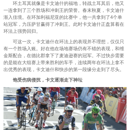
环土耳其就像是卡文迪什的福地，转战土耳其后，他又
一连拿到了三个胜场和冲刺王的荣誉。春末秋夏，卡文迪什
渐入佳境。在环加利福尼亚的比赛中，他一共拿到了4个单
站冠军，力压萨甘赢得了冲刺王。此时卡文迪什正盘算着在
环法上强势回归。
可这一次，卡文迪什在环法上的表现并不理想，仅仅只
有一个胜场入账。好在他在场地赛场仍有不错的表现，和维
金斯配合，在德比郡拿下了麦迪逊赛的冠军。不过快步需要
的是能在大组赛上带来胜利的车手，连续两年在环法上拿不
出优秀的表现，卡文迪什和快步的第一段缘分走到了尽头。
饱受伤病侵扰，卡文逐渐走下神坛