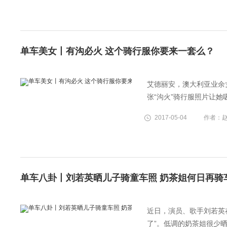
单车美女丨有沟必火 这个骑行服你要来一套么？
艾德丽安，澳大利亚业余女
张“沟火”骑行服照片让她
2017-05-04
作者：
单车八卦丨刘若英晒儿子骑童车照 奶茶姐何日再骑
近日，演员、歌手刘若英
了”。低调的奶茶姐很少