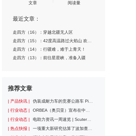
文章
阅读量
最近文章：
走四方（16）：穿越北疆无人区
走四方（15）：42度高温路过火焰山 欢迎来到乌鲁木齐！
走四方（14）：行疆难，难于上青天！
走四方（13）：前往星星峡，准备入疆
推荐文章
| 产品快讯 |
伪装成耐力车的竞赛公路车 Pinarello Dogma X公路车评测
| 行业动态 |
ORBEA（奥贝亚）宣布在中国市场全面开启直营新篇章
| 行业动态 |
电助力资讯一周速览 | Scuter完成350万欧元融资，将进军自动驾驶领域
| 热点快报 |
一项重大新研究估算了波加查的最大摄氧量：已超越已知的人类极限