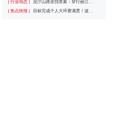
| 行业动态 |
泥泞山路里找答案：穿行丽江烟雨山野 寻找中国山地车的未来
| 热点快报 |
目标完成个人大环赛满贯！波加查确认参加环西