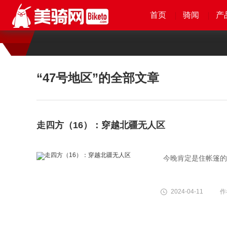
首页
首页
首页
首页
骑闻
骑闻
骑闻
骑闻
产
产
产
产
“47号地区”
的全部文章
走四方（16）：穿越北疆无人区
今晚肯定是住帐篷的
2024-04-11
作