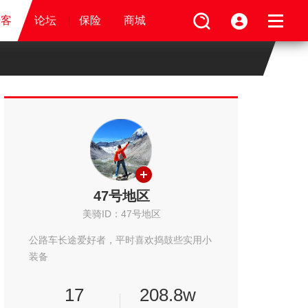
视频
骑客
骑客
保险
论坛
论坛
论坛
商城
保险
保险
保险
商城
商城
商城
47号地区
美骑ID：47号地区
公路车长途爱好者，平时喜欢捣鼓些实用小
装备
17
208.8w