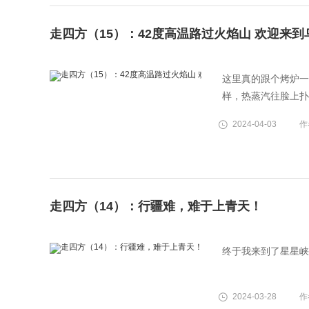
走四方（15）：42度高温路过火焰山 欢迎来
这里真的跟个烤炉一
样，热蒸汽往脸上扑
2024-04-03
作
走四方（14）：行疆难，难于上青天！
终于我来到了星星峡
2024-03-28
作