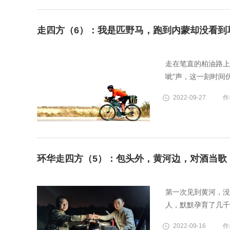
走四方（6）：我是匹野马，跑到内蒙却没看到
走在笔直的柏油路上
呲”声，这一刻时间
2022-09-27
作
环华走四方（5）：包头外，黄河边，对酒当歌
第一次见到黄河，没
人，默默孕育了几千
2022-09-16
作