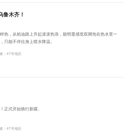
到乌鲁木齐！
样热，从柏油路上升起滚滚热浪，能明显感觉双脚泡在热水里一
，只能不停往身上喷水降温。
者：47号地区
！正式开始骑行新疆。
者：47号地区