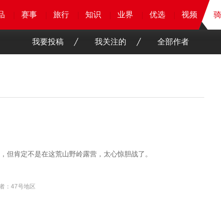
品
品
品
品
赛事
赛事
赛事
赛事
旅行
旅行
旅行
旅行
知识
知识
知识
知识
业界
业界
业界
业界
优选
优选
优选
优选
骑客
视频
视频
我要投稿
我关注的
全部作者
，但肯定不是在这荒山野岭露营，太心惊胆战了。
者：47号地区