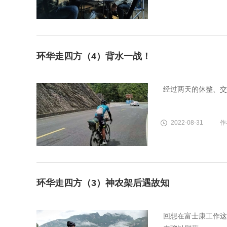
环华走四方（4）背水一战！
经过两天的休整、交
2022-08-31
作
环华走四方（3）神农架后遇故知
回想在富士康工作这