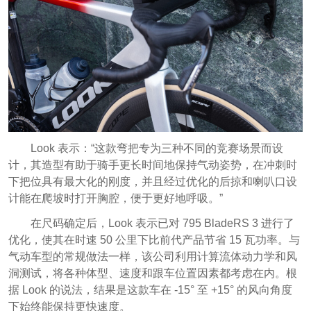
Look 表示：“这款弯把专为三种不同的竞赛场景而设
计，其造型有助于骑手更长时间地保持气动姿势，在冲刺时
下把位具有最大化的刚度，并且经过优化的后掠和喇叭口设
计能在爬坡时打开胸腔，便于更好地呼吸。”
在尺码确定后，Look 表示已对 795 BladeRS 3 进行了
优化，使其在时速 50 公里下比前代产品节省 15 瓦功率。与
气动车型的常规做法一样，该公司利用计算流体动力学和风
洞测试，将各种体型、速度和跟车位置因素都考虑在内。根
据 Look 的说法，结果是这款车在 -15° 至 +15° 的风向角度
下始终能保持更快速度。