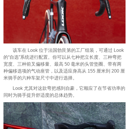
该车在 Look 位于法国勃艮第的工厂组装，可通过 Look
的“自选”系统进行配置。你可以从七种把立长度、三种弯把
宽度、三种前叉偏移量、最高 50 毫米的头管垫圈、带有两
种偏移选项的气动座管，以及适应身高从 155 厘米到 200 厘
米骑手的六种车架尺寸中进行选择。
Look 尤其对这款弯把感到自豪，它顺应了在节省功率的
同时为骑手提升舒适度的总体趋势。