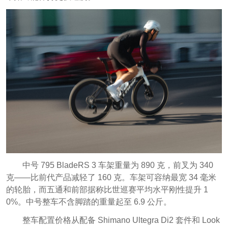
中号 795 BladeRS 3 车架重量为 890 克，前叉为 340
克——比前代产品减轻了 160 克。车架可容纳最宽 34 毫米
的轮胎，而五通和前部据称比世巡赛平均水平刚性提升 1
0%。中号整车不含脚踏的重量起至 6.9 公斤。
整车配置价格从配备 Shimano Ultegra Di2 套件和 Look