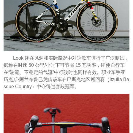
Look 还在风洞和实际路况中对这款车进行了广泛测试，
据称在时速 50 公里/小时下可节省 15 瓦功率，即使自行车
在“湍流、不稳定的气流”中行驶时也同样有效。职业车手亚
历克斯·阿兰布鲁已凭借该车在巴斯克地区巡回赛（Itzulia Ba
sque Country）中夺得过赛段冠军。