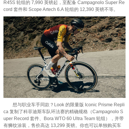
R45S 轮组的 7,990 英镑起，至配备 Campagnolo Super Re
cord 套件和 Scope Artech 6.A 轮组的 12,390 英镑不等。
想与职业车手同款？Look 的限量版 Iconic Prisme Repli
ca 复制了科菲迪斯车队环法赛的精确规格（Campagnolo S
uper Record 套件、Bora WTO 60 Ultra Team 轮组），并带
有狮纹涂装，售价高达 13,299 英镑。你也可以单独购买车