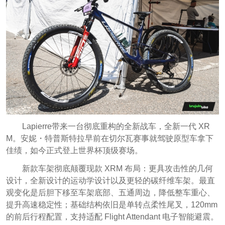
Lapierre带来一台彻底重构的全新战车，全新一代 XR
M。安妮・特普斯特拉早前在切尔瓦赛事就驾驶原型车拿下
佳绩，如今正式登上世界杯顶级赛场。
新款车架彻底颠覆现款 XRM 布局：更具攻击性的几何
设计，全新设计的运动学设计以及更轻的碳纤维车架。最直
观变化是后胆下移至车架底部、五通周边，降低整车重心、
提升高速稳定性；基础结构依旧是单转点柔性尾叉，120mm
的前后行程配置，支持适配 Flight Attendant 电子智能避震。