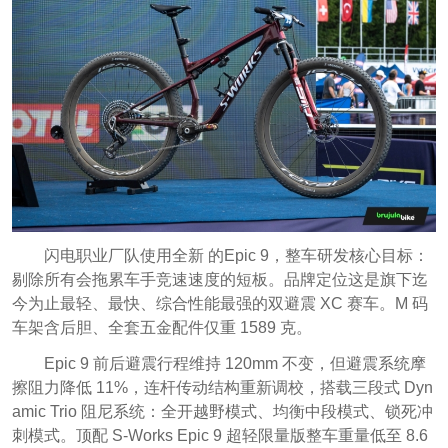
闪电职业厂队使用全新 的Epic 9，整车研发核心目标：
剔除所有会拖累车手竞速速度的短板。品牌定位这是旗下迄
今为止最轻、最快、综合性能最强的双避震 XC 赛车。M 码
车架含后胆、全套五金配件仅重 1589 克。
Epic 9 前后避震行程维持 120mm 不变，但避震系统摩
擦阻力降低 11%，连杆传动结构重新调校，搭载三段式 Dyn
amic Trio 阻尼系统：全开越野模式、均衡中段模式、锁死冲
刺模式。顶配 S-Works Epic 9 超轻限量版整车重量低至 8.6