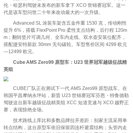
伦・哈瑟利驾驶未发布的新车拿下 XCO 世锦赛冠军。这一
代是该车型问世二十年来改动最大的一次升级。
Advanced SL 涂装车架含五金件重 1530 克，传动刚性
提升 6%，搭载 FlexPoint Pro 柔性支点结构，后行程 120m
m；翻转垫片可调几何、全车内走线、双水壶安装位配齐，
搭配捷安特新款 30mm 无勾碳轮。车型售价区间 4299 欧元
—12499 欧元。
Cube AMS Zero99 原型车：U23 世界冠军越级征战精
英组
CUBE厂队正在测试下一代 AMS Zero99 原型战车。在
韩国平昌摩纳永坪站，新晋 U23 世锦赛冠军芬恩・特鲁德勒
驾驶这台新车越级征战精英组 XCC 短道竞速与 XCO 越野正
赛，表现惊艳全场。
技术路线上库比和多数品牌拉开差距：别家主流采用单
转点结构，这台原型车依旧保留四连杆避震结构；头管内走