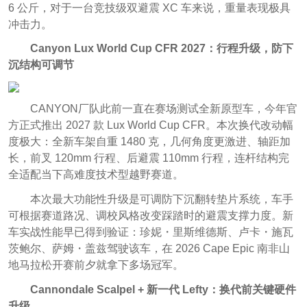
6 公斤，对于一台竞技级双避震 XC 车来说，重量表现极具
冲击力。
Canyon Lux World Cup CFR 2027：行程升级，防下
沉结构可调节
CANYON厂队此前一直在赛场测试全新原型车，今年官
方正式推出 2027 款 Lux World Cup CFR。本次换代改动幅
度极大：全新车架自重 1480 克，几何角度更激进、轴距加
长，前叉 120mm 行程、后避震 110mm 行程，连杆结构完
全适配当下高难度技术型越野赛道。
本次最大功能性升级是可调防下沉翻转垫片系统，车手
可根据赛道路况、调校风格改变踩踏时的避震支撑力度。新
车实战性能早已得到验证：珍妮・里斯维德斯、卢卡・施瓦
茨鲍尔、萨姆・盖兹驾驶该车，在 2026 Cape Epic 南非山
地马拉松开赛前夕就拿下多场冠军。
Cannondale Scalpel + 新一代 Lefty：换代前关键硬件
升级