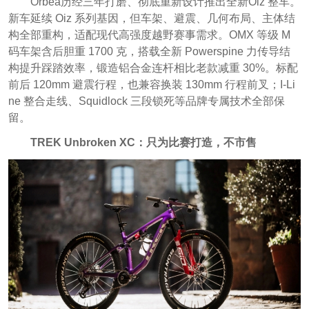
Orbea历经三年打磨、彻底重新设计推出全新Oiz 整车。
新车延续 Oiz 系列基因，但车架、避震、几何布局、主体结
构全部重构，适配现代高强度越野赛事需求。OMX 等级 M
码车架含后胆重 1700 克，搭载全新 Powerspine 力传导结
构提升踩踏效率，锻造铝合金连杆相比老款减重 30%。标配
前后 120mm 避震行程，也兼容换装 130mm 行程前叉；I-Li
ne 整合走线、Squidlock 三段锁死等品牌专属技术全部保
留。
TREK Unbroken XC：只为比赛打造，不市售