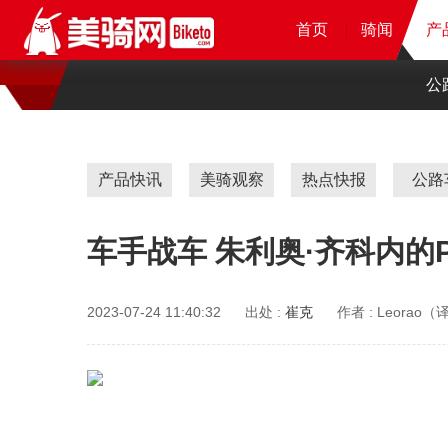
首页
首页
首页
首页
骑闻
骑闻
骑闻
产
产
产
公
产品快讯
美骑观察
热点快报
公路
车手战车 朱利奥·齐科内的Polk
2023-07-24 11:40:32
出处 :
崔克
作者 :
Leorao（