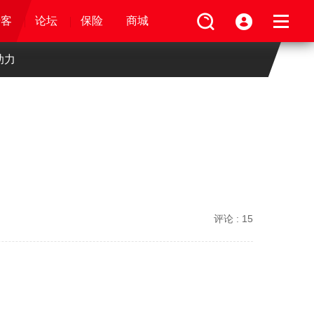
论坛
视频
骑客
骑客
保险
论坛
论坛
论坛
商城
保险
保险
保险
商城
商城
商城
助力
评论 :
15