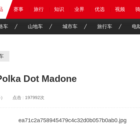
品
品
品
赛事
赛事
赛事
赛事
旅行
旅行
旅行
旅行
知识
知识
知识
知识
业界
业界
业界
业界
优选
优选
优选
优选
骑客
骑客
视频
视频
路车
山地车
城市车
旅行车
电
车
a Dot Madone
译）
点击 :
197992次