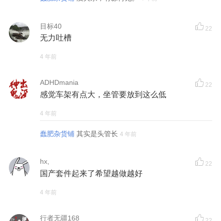
目标40
22
无力吐槽
4 年前
ADHDmania
22
感觉车架有点大，坐管要放到这么低
4 年前
蠢肥杂货铺
其实是头管长
4 年前
hx,
22
国产套件起来了希望越做越好
4 年前
行者无疆168
22