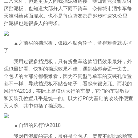
二八大杆，但是更多人问我挡泥板链接，我知道竞技骑友讨
厌挡泥板，也知道大部分人下雨不骑车，奈何城市洒水车每
天准时给路面浇水。也不是每位骑友都是起步时速30公里，
挡泥板也是很多人的需求。
▲之前买的挡泥板，弧线不贴合轮子，觉得难看就丢掉
了
我用过很多挡泥板，只有折叠车这款阻挡效果最好，外
观也最好看。快拆的挡泥效果不佳，遇到磕碰会歪一边去。
全包式的大部分都很难看，因为不同型号单车的安装孔位置
都不一样，导致挡泥板不贴合轮子，看起来很突兀。而我的
风行YA2018，实际上是模仿大行的车架，它们的车架数据
和安装孔位置几乎是统一的。以大行P8为基础的改装件便宜
又大碗，其中包括了挡泥板。
▲自组的风行YA2018
我对挡泥板的要求，最好是全包式，宽度不能比轮胎宽