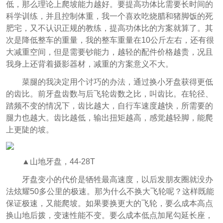
低，那么理论上爬坡能力越好。要提高功体比需要长时间的
科学训练，并且控制体重，我一个喜欢吃烧腊和猪脚饭的死
肥宅，又不认识正规的教练，提高功体比的方案就算了。其
次是降低整车的重量，我的整车重量在10公斤左右，还有很
大减重空间，但是需要钞能力，越轻的配件价格越贵，况且
我身上还背着摄影器材，减重的方案意义不大。
菜腿的我决定用个讨巧的办法，通过换小牙盘获得更低
的齿比。前牙盘齿数与后飞轮齿数之比，叫齿比。在轮径、
踏频不变的情况下，齿比越大，自行车速度越快，所需要的
腿力也越大。齿比越低，输出扭矩越高，感觉越轻脚，能爬
上更陡的坡。
▲山地牙盘，44-28T
牙盘变小的代价是牺牲最高速度，以后发朋友圈就没办
法炫耀50多公里的极速。那为什么不换大飞轮呢？这样既能
保证极速，又能爬坡。如果要换更大的飞轮，要么成本高点
换山地后拨，变速性能不变。要么成本低点加尾勾延长座，