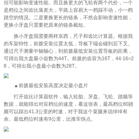
但可能影响变速性能。而且换更大的飞轮有两个代价，一个
是档位之间齿比落差大，平路上容易大一档踩不动，小一档
踏空的情况。二是要换更长的链条，不然会影响变速性能，
更换小牙盘只需要把原来的链条截短。
换小牙盘我需要两样东西，尺子和齿比计算器。根据我
的车架特性，前拨安装位置太低，导板下端会碰到后下叉。
通过尺子测量中轴轴心，到前拨最低安装位置导板的距离，
可得出我大盘最小齿数为44T。前拨的齿容为16T，44-16=2
8，可得出我小盘最小齿数为28T。
▲前拨最低安装高度决定最小盘片
打开齿比计算器软件，输入轮胎、牙盘、飞轮、踏频等
数据，就能得出对应档位的速度，看这张表，最高档位80踏
频可以踩出41.3公里的时速，对于我这个菜腿来说绰绰有
余。最低档位时速有9公里，比推车快点。