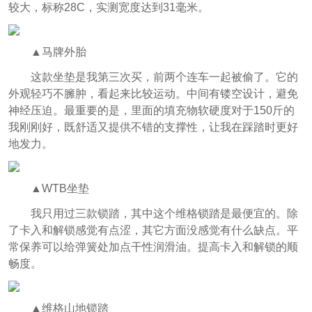
较大，标称28C，实测宽度达到31毫米。
▲马牌外胎
这款坐垫是我第三次买，前两个连车一起被偷了。它的
外观轻巧不臃肿，看起来比较运动。中间有镂空设计，避免
神经压迫。最重要的是，里面的填充物软硬度对于150斤的
我刚刚好，既舒适又提供不错的支撑性，让我在踩踏时更好
地发力。
▲WTB坐垫
我只用过三款锁踏，其中这个维格锁踏是最便宜的。除
了卡入和解锁感觉有点涩，其它方面没感觉有什么缺点。平
常保养可以给弹簧处加点干性润滑油。提高卡入和解锁的顺
畅度。
▲维格山地锁踏