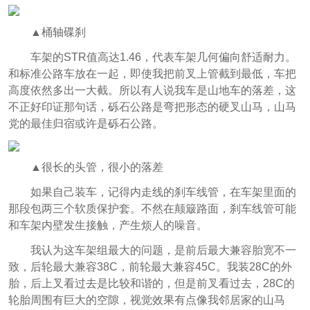
▲桶轴碟刹
车架的STR值高达1.46，代表车架几何偏向舒适耐力。
和标准公路车放在一起，即使我把前叉上管截到最低，车把
高度依然多出一大截。所以有人说我车是山地车的落差，这
不正好印证那句话，砾石公路是弯把形态的硬叉山马，山马
党的最佳归宿或许是砾石公路。
▲很长的头管，很小的落差
如果自己装车，记得内走线的刹车线管，在车架里面的
那段包两三个软质保护套。不然在颠簸路面，刹车线管可能
和车架内壁发生接触，产生烦人的噪音。
我认为这车架组最大的问题，是前后最大兼容胎宽不一
致，后轮最大兼容38C，前轮最大兼容45C。我装28C的外
胎，后上叉看过去是比较和谐的，但是前叉看过去，28C的
轮胎周围有巨大的空隙，视觉效果有点像我邻居家的山马