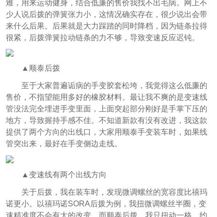
难，用来运动健身，结合低廉的售价我找不出毛病。网上不
少人说后拨的弹簧张力小，这情况确实存在，很少说出会带
来什么后果。后果就是大力踩踏的同时降档，因为链条拉得
很紧，后拨弹簧拉动链条的力不够，导致变速反应迟钝。
▲顺泰后拨
至于大家普遍诟病的手变胶套松垮，我觉得这么低廉的
售价，不指望能用多好的橡胶材料。最让我不爽的是变速线
管没法完全埋进手变里面，上面突起部分刚好是手掌下压的
地方，导致握持手感不佳。不知道新款有没有改进，我这款
提供了两个方向的出线口，大家用顺泰手变装车时，如果线
管突出来，最好在手变侧边走线。
▲变速线有两个出线方向
关于后拨，我在装车时，发现微调螺丝的宽容度比禧玛
诺更小。以禧玛诺SORA后拨为例，我扭微调螺丝半圈，变
速精准度不会有大的改变，而顺泰后拨，我只扭动一格，约