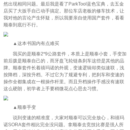
然出现相同问题。最后我是看了ParkTool蓝色宝典，去五金
店买了大扳手自己动手搞定。那位车店老板的修车技术，让
我对他的言论产生怀疑，所以我要亲自使用国产套件，看看
顺泰到底行不行。
▲这本书国内有点难买
我买的是顺泰2*9公路套件，本质上是顺泰小套，手变加
前后拨是顺泰自己的，而牙盘飞轮链条刹车这些是其他的品
牌。顺泰套件长着禧玛诺的外观，变速逻辑却类似速联，浅
按降档，深按升档。不过它为了规避专利，把刹车和变速的
操作全都集成在一根操作杆里。而且升档操作手感没有速联
这么硬朗，初学者上手要稍微花点心思去习惯。
▲顺泰手变
说到变速的精准度，大家对顺泰可以完全放心，和禧玛
诺SORA套件相比完全没问题。拿顺泰去竞技比赛是强人所