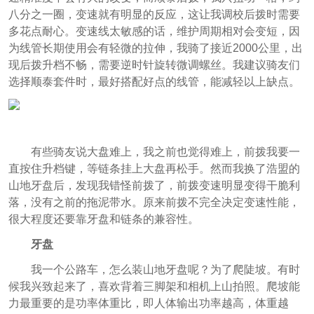
八分之一圈，变速就有明显的反应，这让我调校后拨时需要
多花点耐心。变速线太敏感的话，维护周期相对会变短，因
为线管长期使用会有轻微的拉伸，我骑了接近2000公里，出
现后拨升档不畅，需要逆时针旋转微调螺丝。我建议骑友们
选择顺泰套件时，最好搭配好点的线管，能减轻以上缺点。
有些骑友说大盘难上，我之前也觉得难上，前拨我要一
直按住升档键，等链条挂上大盘再松手。然而我换了浩盟的
山地牙盘后，发现我错怪前拨了，前拨变速明显变得干脆利
落，没有之前的拖泥带水。原来前拨不完全决定变速性能，
很大程度还要靠牙盘和链条的兼容性。
牙盘
我一个公路车，怎么装山地牙盘呢？为了爬陡坡。有时
候我兴致起来了，喜欢背着三脚架和相机上山拍照。爬坡能
力最重要的是功率体重比，即人体输出功率越高，体重越