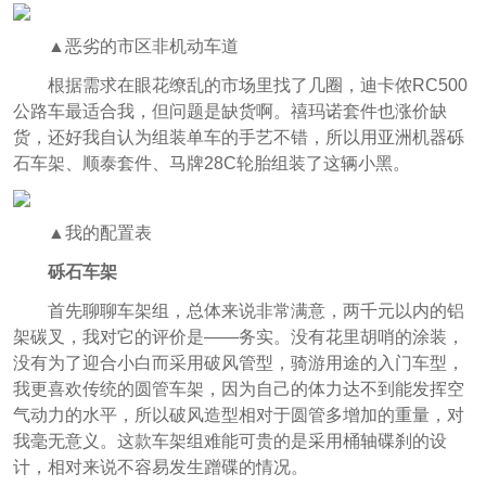
▲恶劣的市区非机动车道
根据需求在眼花缭乱的市场里找了几圈，迪卡侬RC500
公路车最适合我，但问题是缺货啊。禧玛诺套件也涨价缺
货，还好我自认为组装单车的手艺不错，所以用亚洲机器砾
石车架、顺泰套件、马牌28C轮胎组装了这辆小黑。
▲我的配置表
砾石车架
首先聊聊车架组，总体来说非常满意，两千元以内的铝
架碳叉，我对它的评价是——务实。没有花里胡哨的涂装，
没有为了迎合小白而采用破风管型，骑游用途的入门车型，
我更喜欢传统的圆管车架，因为自己的体力达不到能发挥空
气动力的水平，所以破风造型相对于圆管多增加的重量，对
我毫无意义。这款车架组难能可贵的是采用桶轴碟刹的设
计，相对来说不容易发生蹭碟的情况。