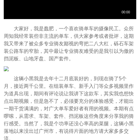
大家好，我是蠢肥，一个喜欢骑单车的摄像民工。众所
周知我经常装些非主流的单车，供大家参考或者批评，这期
我又带来了被众多专业骑友鄙视的弯把二八大杠，砾石车架
装公路车的窄胎，其中最让专业骑友难受的是我引以为傲的
挡泥板、山地牙盘、国产套件。
这辆小黑我是去年十二月底装好的，到现在骑了5个
月，接近两千公里。在组装单车、新手入门等众多视频里作
为道具出现，期间有评论说让我讲下这款车，其实我也想快
点出期视频，但是急不了，必须要充分的体验感受，才能出
一期干货满满的，对广大单车爱好者有用的视频。本期有点
啰嗦，从需求、车架、套件、挡泥板这些角度来分享我的骑
行感受。当然了，我是个功率还没心率高的菜腿，这辆小黑
落地以来没出过广州市，有说得片面的地方请大家多多交
流。