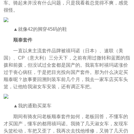
车。骑起来并没有什么问题，只是我看着总觉得不爽，感觉
很怪。
▲就像42的脚穿45码的鞋
顺泰套件
一直以来主流套件品牌被禧玛诺（日本）、速联（美
国）、CP（意大利）三分天下，之前有用过微转和蓝图的指
拨和前拨，但没试过全套都是国产的。我装车时禧玛诺涨价
过于丧心病狂，于是把目光投向国产套件。那为什么决定买
顺泰呢？故事要回溯到装车前几个月，我去一家车店买车头
篮，让他给我淑女车安装，还有调正车把。
▲我的通勤买菜车
期间有骑友问老板顺泰套件如何，老板回答，不懂车的
才买国产，懂车的都用禧玛诺。我骑了几天淑女车，发现车
头篮松动，车把又歪了，我再次去找他维修，又骑了几天仍