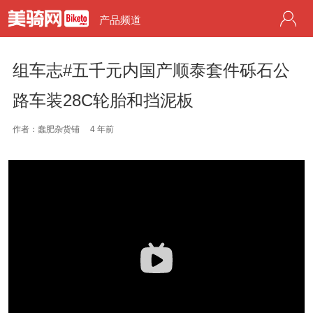
产品频道
组车志#五千元内国产顺泰套件砾石公
路车装28C轮胎和挡泥板
作者：蠢肥杂货铺
4 年前