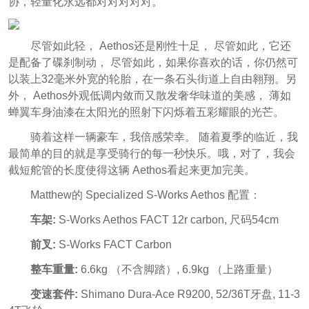
协，轻量化永远都对对对对对。
尽管如此轻，
Aethos还是刚性十足， 尽管如此，它还
是配备了碟刹制动， 尽管如此，如果你喜欢的话，你仍然可
以装上32毫米外宽的轮胎，在一条石头街道上自由翱翔。
另
外，
Aethos外观低调内敛而又散发奢华味道的美感
， 薄如
蝉翼车身油漆在太阳光的照射下闪烁着五彩耀眼的光芒。
骑着这样一辆豪车，我倍感荣幸。 随着夏季的临近，我
最简单的目的就是享受骑行的每一秒快乐。哦，对了，我会
截短舵管的长度使得这辆 Aethos看起来更加完美。
Matthew的 Specialized S-Works Aethos 配置：
车架:
S-Works Aethos FACT 12r carbon, 尺码54cm
前叉:
S-Works FACT Carbon
整车重量:
6.6kg （不含脚踏）, 6.9kg （上路重量）
变速套件:
Shimano Dura-Ace R9200, 52/36T牙盘, 11-3