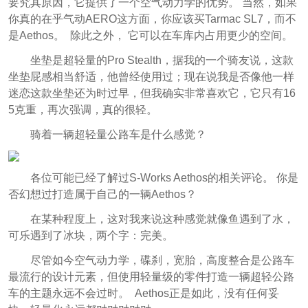
要究其原因，它提供了一个空气动力学的优势。 当然，如果
你真的在乎气动AERO这方面，你应该买Tarmac SL7，而不
是Aethos。 除此之外，
它可以在车库内占用更少的空间。
坐垫是超轻量的Pro Stealth，据我的一个骑友说，这款
坐垫屁感相当舒适，他曾经使用过；
现在说我是否像他一样
迷恋这款坐垫还为时过早，但我确实非常喜欢它，它只有16
5克重，再次强调，真的很轻。
骑着一辆超轻量公路车是什么感觉？
各位可能已经了解过S-Works Aethos的相关评论。 你是
否幻想过打造属于自己的一辆
Aethos？
在某种程度上，这对我来说这种感觉就像鱼遇到了水，
可乐遇到了冰块，两个字：完美。
尽管如今空气动力学，碟刹，宽胎，高度整合是公路车
最流行的设计元素，但使用轻量级的零件打造一辆超轻公路
车的主题永远不会过时。
Aethos正是如此，没有任何妥