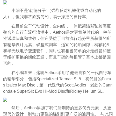
小编不是“勒德分子”（
强烈反对机械化或自动化的
人
），但我非常欣赏简约，易于操控的自行车。
在目前全车气动设计，全内线，一体把简洁驾驶舱高度
整合的自行车流行浪潮中，Aethos是对更简单时代的一种任
性返璞归真和致敬，但它受益于目前流行趋势里所获得的所
有精华设计元素。
碟盘式刹车，适宜的轮胎间隙，桶轴轮组
和半无线电子变速套件，同时也有相当简单的外走线管和便
于维护更换的螺纹五通，而且车架的每根管子基本上都是圆
形的。
在小编看来，这辆Aethos采用了他最喜欢的一代自行车
的精华部分，包括Specialized Tarmac SL5，初代目的Focu
s Izalco Max Disc，第一代迭代的Scott Addict，老款的Cann
ondale SuperSix Evo Hi-Mod Disc和Ridley Helium SL。
然后，
Aethos添加了我们所期待的更多优秀元素，从更
现代的设计，制动力更强的碟刹到更广泛的通用性。
与此同