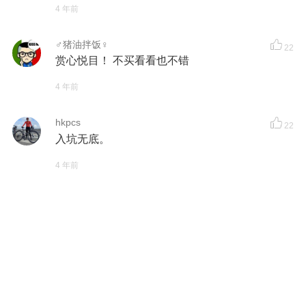
4 年前
♂猪油拌饭♀
22
赏心悦目！ 不买看看也不错
4 年前
hkpcs
22
入坑无底。
4 年前