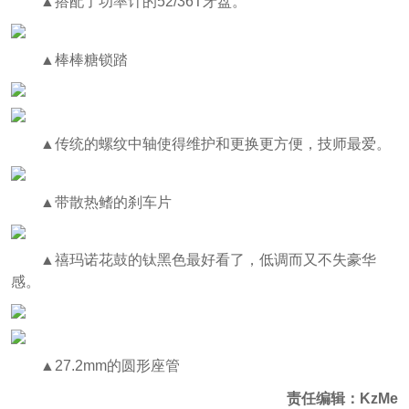
▲搭配了功率计的52/36T牙盘。
▲棒棒糖锁踏
▲传统的螺纹中轴使得维护和更换更方便，技师最爱。
▲带散热鳍的刹车片
▲禧玛诺花鼓的钛黑色最好看了，低调而又不失豪华
感。
▲27.2mm的圆形座管
责任编辑：KzMe