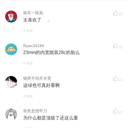
骑车一阵风
22
太喜欢了 .
4 年前
Ryan34184
22
23mm的内宽能装28c的胎么
4 年前
猪胖不怕开水烫
22
这绿色可真好看啊
4 年前
依然是指甲刀
22
为什么都是顶级了还这么重