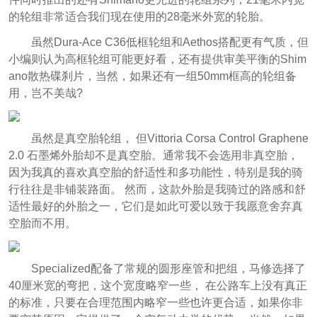
的轮组非常适合我们现在使用的28毫米外宽的轮胎。
虽然Dura-Ace C36低框轮组和Aethos搭配更有气质，但
小编则认为高框轮组可能更好看，还有提供审美平衡的Shim
ano散热碟刹片，当然，如果还有一组50mm框高的轮组备
用，岂不美哉?
虽然是真空胎轮组， 但Vittoria Corsa Control Graphene
2.0 石墨烯外胎却不是真空胎。通常我不会选用非真空胎，
因为我真的喜欢真空胎的舒适性和多功能性，特别是我的骑
行往往是非铺装路面。 然而，这款外胎是我骑过的路感和舒
适性最好的外胎之一，它们是如此可爱以致于我愿意舍弃真
空胎而不用。
Specialized配备了常规的圆形座管和把组，马修选择了
40厘米宽的弯把，这个宽度略窄一些，
在公路车上没有真正
的标准，只要在合理范围内略窄一些也许更合适，如果你非