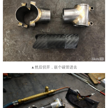
▲然后切开，嵌个碳管进去