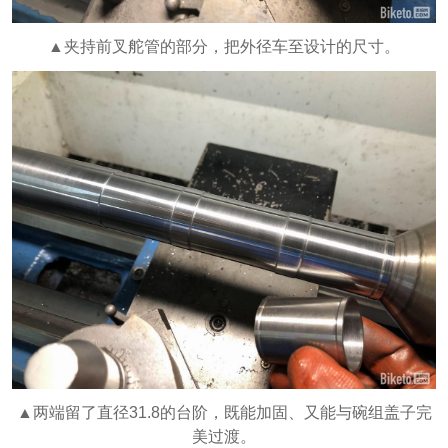
▲夹持前叉舵管的部分，把外径车至设计的尺寸。
▲两端留了直径31.8的台阶，既能加固、又能与碗组盖子完
美过渡。