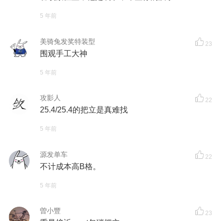
5 年前
美骑兔发奖特装型
23
围观手工大神
5 年前
攻影人
22
25.4/25.4的把立是真难找
5 年前
源发单车
22
不计成本高B格。
5 年前
曽小豐
23