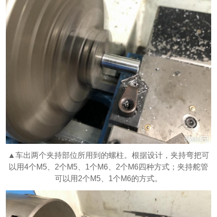
▲车出两个夹持部位所用到的螺柱。根据设计，夹持弯把可
以用4个M5、2个M5、1个M6、2个M6四种方式；夹持舵管
可以用2个M5、1个M6的方式。