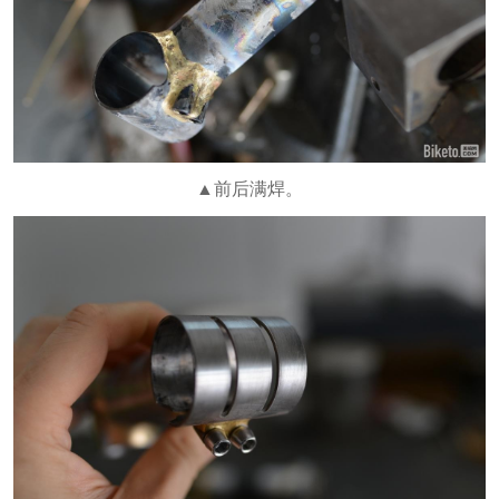
▲前后满焊。