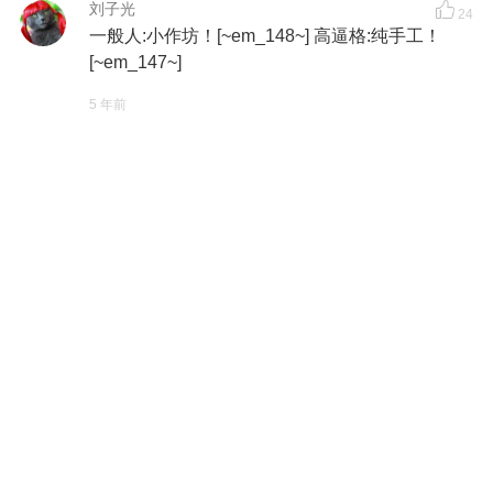
刘子光
24
一般人:小作坊！[~em_148~] 高逼格:纯手工！
[~em_147~]
5 年前