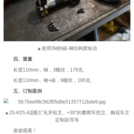
▲使用3M的碳-钢结构胶粘合
四、重量
长度110mm，钢，3螺丝，178克。
长度110mm，钢+碳，6螺丝，195克。
五、订制案例
▲25.4/25.4适配1"无牙前叉、+30°的攀爬车把立、梅花车主
定制款等等
谢谢观看！