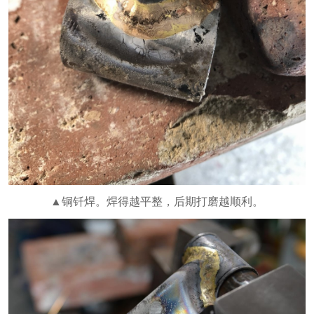
▲铜钎焊。焊得越平整，后期打磨越顺利。