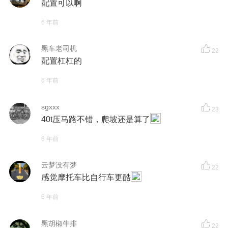
配置可以啊
6 年前
黑车老司机
22
配置杠杠的
6 年前
sgxxx
23
40t压马路不错，爬坡还是算了
6 年前
云梦没有梦
22
感觉摩托车比自行车更酷
6 年前
黑胡椒牛排
22