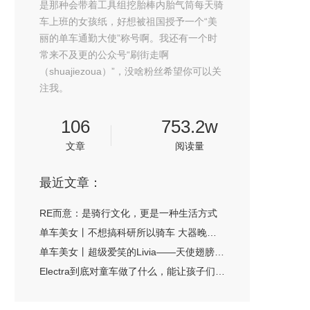
是那种会带着工具组挖胎棒内胎气筒每天骑
车上班的女孩纸，好想被祖国授予一个“美
丽的单车通勤大使”称号啊。我还有一个时
常来不及更的公众号“刷街走啊
（shuajiezoua）”，没啥粉丝希望你可以关
注我。
106
753.2w
文章
阅读量
最近文章：
RE而意：是骑行文化，更是一种生活方式
单车美女丨不想搞科研所以骑车 大器晚成的范弗勒滕
单车美女丨超级爱笑的Livia——天使翅膀下的将士心
Electra到底对童车做了什么，能让孩子们如此爱不释手？