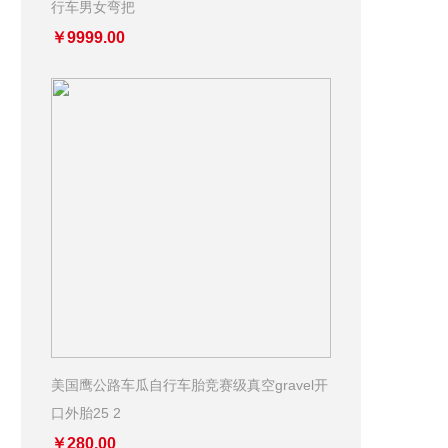
行车男女弯把
￥9999.00
美国鹰公路车瓜自行车胎竞赛级真空gravel开
口外胎25 2
￥280.00