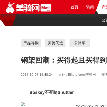
首页
首页
首页
首页
骑闻
骑闻
骑闻
产
产
产
公
产品导购
美骑优选
公路车
钢架回潮：买得起且买得到
2019-10-07 18:48:24
出处 :
Biketo.com|美骑网
作者
Boskey不死骑Shuttler