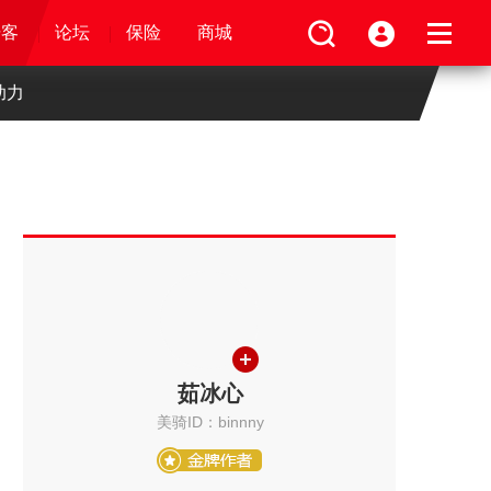
论坛
视频
骑客
骑客
保险
论坛
论坛
论坛
商城
保险
保险
保险
商城
商城
商城
助力
茹冰心
美骑ID：binnny