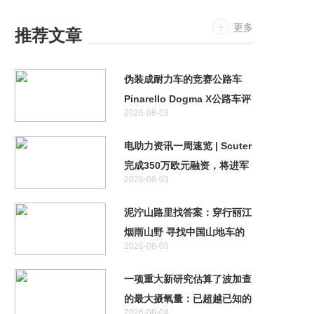
更多
推荐文章
伪装成耐力车的竞赛公路车
Pinarello Dogma X公路车评
2026-08-03
测
电助力资讯一周速览 | Scuter
完成350万欧元融资，将进军
2026-08-03
自动驾驶领域
泥泞山路里找答案：穿行丽江
烟雨山野 寻找中国山地车的
2026-08-05
未来
一项重大新研究估算了波加查
的最大摄氧量：已超越已知的
2026-08-04