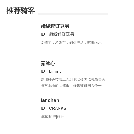
推荐骑客
超线程豇豆男
ID：超线程豇豆男
爱骑车，爱改车，到处溜达，吃喝玩乐
茹冰心
ID：binnny
是那种会带着工具组挖胎棒内胎气筒每天
骑车上班的女孩纸，好想被祖国授予一
个“美丽的单车通勤大使”称号啊。我还有一
个时常来不及更的公众号“刷街走啊
far chan
（shuajiezoua）”，没啥粉丝希望你可以
ID：CRANKS
关注我。
骑车|拍照|旅行