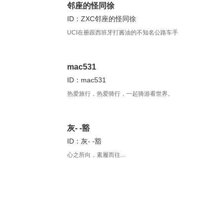
邻座的怪同徐
ID：ZXC邻座的怪同徐
UCI在册跟西班牙打酱油的不知名公路车手
mac531
ID：mac531
热爱旅行，热爱骑行，一起骑游看世界。
灰- -豁
ID：灰- -豁
心之所向，素履而往...