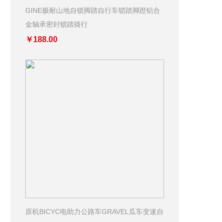
GINE极耐山地自锁脚踏自行车锁踏脚蹬铝合
金轴承密封锁踏骑行
￥188.00
原机BICYC电助力公路车GRAVEL瓜车变速自