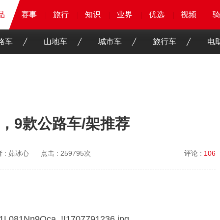
品
品
品
赛事
赛事
赛事
赛事
旅行
旅行
旅行
旅行
知识
知识
知识
知识
业界
业界
业界
业界
优选
优选
优选
优选
骑客
骑客
视频
视频
路车
山地车
城市车
旅行车
电
，9款公路车/架推荐
 :
茹冰心
点击 :
259795次
评论 :
106