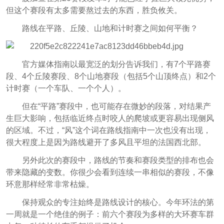
但这个赛段有太多需要熬过去的东西，胜负攸关。
路线在平路、丘陵、山地和计时赛之间如何平衡？
官方媒体指南以最宽泛的划分告诉我们，有7个平路赛
段、4个丘陵赛段、8个山地赛段（包括5个山顶终点）和2个
计时赛（一个车队、一个个人）。
但在“平路”赛段中，也可能存在微妙的段落，对结果产
生巨大影响，包括临近终点时咬人的爬坡或更容易出现侧风
的区域。不过，“风”这个词在路线指南中一次也没有出现，
很大程度上是因为路线避开了多风且平坦的法国西北部。
另外此次的赛段中，路线的节奏和赛段类型的排布也会
带来隐藏的变数。你很少会看到连续一串相似的赛段，不像
环意那样经常非常枯燥。
保持观众的专注始终是路线设计的核心。今年环法的第
一周就是一个绝佳的例子：前六个赛段为多样的大环赛车群