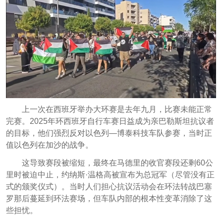
上一次在西班牙举办大环赛是去年九月，比赛未能正常
完赛。2025年环西班牙自行车赛日益成为亲巴勒斯坦抗议者
的目标，他们强烈反对以色列—博泰科技车队参赛，当时正
值以色列在加沙的战争。
这导致赛段被缩短，最终在马德里的收官赛段还剩60公
里时被迫中止，约纳斯·温格高被宣布为总冠军（尽管没有正
式的颁奖仪式）。当时人们担心抗议活动会在环法转战巴塞
罗那后蔓延到环法赛场，但车队内部的根本性变革消除了这
些担忧。