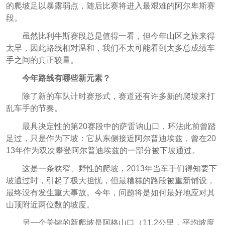
的爬坡足以暴露弱点，随后比赛将进入最艰难的阿尔卑斯赛
段。
虽然比利牛斯赛段总是值得一看，但今年山区之旅来得
太早，因此路线相对温和，我们不太可能看到太多总成绩车
手之间的真正较量。
今年路线有哪些新元素？
除了新的车队计时赛形式，赛道还有许多新的爬坡来打
乱车手的节奏。
最具决定性的第20赛段中的萨雷讷山口，环法此前曾踏
足过，只是作为下坡：它从东侧接近阿尔普迪埃兹，曾在20
13年作为双次攀登阿尔普迪埃兹的一部分被下坡通过。
这是一条狭窄、野性的爬坡，2013年当车手们得知要下
坡通过时，引起了极大担忧，但最糟糕的路段被重新铺设，
最终没有发生重大事故。今年，问题将是如何最好地应对其
山顶附近两位数的坡度。
另一个关键的新爬坡是阿格山口（11.2公里，平均坡度