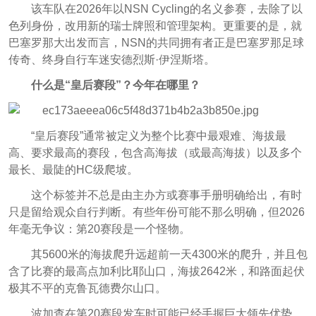
该车队在2026年以NSN Cycling的名义参赛，去除了以
色列身份，改用新的瑞士牌照和管理架构。更重要的是，就
巴塞罗那大出发而言，NSN的共同拥有者正是巴塞罗那足球
传奇、终身自行车迷安德烈斯·伊涅斯塔。
什么是“皇后赛段”？今年在哪里？
“皇后赛段”通常被定义为整个比赛中最艰难、海拔最
高、要求最高的赛段，包含高海拔（或最高海拔）以及多个
最长、最陡的HC级爬坡。
这个标签并不总是由主办方或赛事手册明确给出，有时
只是留给观众自行判断。有些年份可能不那么明确，但2026
年毫无争议：第20赛段是一个怪物。
其5600米的海拔爬升远超前一天4300米的爬升，并且包
含了比赛的最高点加利比耶山口，海拔2642米，和路面起伏
极其不平的克鲁瓦德费尔山口。
波加查在第20赛段发车时可能已经手握巨大领先优势，