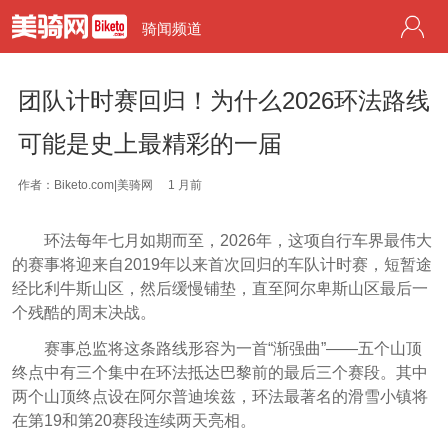
骑闻频道
团队计时赛回归！为什么2026环法路线
可能是史上最精彩的一届
作者：Biketo.com|美骑网
1 月前
环法每年七月如期而至，2026年，这项自行车界最伟大
的赛事将迎来自2019年以来首次回归的车队计时赛，短暂途
经比利牛斯山区，然后缓慢铺垫，直至阿尔卑斯山区最后一
个残酷的周末决战。
赛事总监将这条路线形容为一首“渐强曲”——五个山顶
终点中有三个集中在环法抵达巴黎前的最后三个赛段。其中
两个山顶终点设在阿尔普迪埃兹，环法最著名的滑雪小镇将
在第19和第20赛段连续两天亮相。