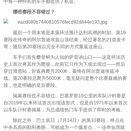
中每一种特长的车手都提供了机会。
哪些赛段不容错过？
最后一个周末将是本届环法预计达到高潮的时刻。第19
赛段在传奇的阿尔普迪埃兹山顶结束，经过著名的21道发卡
弯；随后第20赛段以完全不同的方式重返这座山。
车手们首先攀登鲜为人知的萨雷讷山口——这是环法历
史上首次将其作为爬坡，此前它只作为下坡出现过——然后
穿过滑雪站，折返再爬升200米，最终在阿尔普迪埃兹冲
线。第20赛段总爬升5600米，毫无疑问是整个比赛最难的赛
段，也是明确的皇后赛段。
揭幕赛段也不容错过。巴塞罗那19公里的车队计时赛是
自2019年以来环法首次出现该形式，也是自1971年以来首次
以车队计时赛揭幕，为总成绩热门车手提供了即时的考验。
除此之外，巴士底日（7月14日）的第10赛段，终点在
中央高原的勒利奥朗，可能成为一个爆发点，一连串短而陡