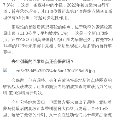
7.3%），这是一条森林中的小径，2022年被改造为自行车
道，旨在承办环法，其山顶位置距离第14赛段终点勒马克斯
坦仅有5.5公里，将起到决定性作用。
更艰难的是随后第15赛段的终点，位于狭窄的索莱松高
原山顶（11.3公里，平均坡度9.1%），这是一个新山顶终
点。它在ASO（阿莫里体育组织）圈内酝酿已久，首先在20
14年的U23环未来赛中亮相，然后出现在几届多菲内自行车
赛中。
去年创新的巴黎终点还会保留吗？
会保留，但有调整。去年在蒙马特高地新终点绕圈赛的
收官战大获成功，让看似筋疲力尽的波加查与重获活力的沃
特·范阿尔特展开对决。
今年它将继续回归，但因警方要求做出了调整，意味着
蒙马特最后的爬坡距离香榭丽舍大街终点更远，全长15公
里。这给了最强的冲刺手又一次在这项他们几十年来占据统