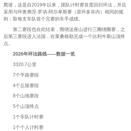
爬坡，这是自2019年以来，团队计时赛首度回归环法，并且
采用与环奥弗涅-罗讷-阿尔卑斯赛（原环多菲内）相同的规
则：取每支车队首个完赛的车手成绩。
第二赛段也在此结束，围绕这座山进行三圈绕圈赛，之
后第三赛段进入法国，在莱桑格勒完成一个比利牛斯山顶终
点。
2026年环法路线——数据一览
3320.7公里
7个平路赛段
4个丘陵赛段
8个山地赛段
5个山顶终点
1个车队计时赛
1个个人计时赛