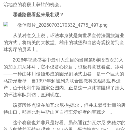
治地位的赛段上获胜的机会。
哪些路段看起来最壮观？
从某种意义上说，环法本身就是向世界宣传法国旅游业
的方式，将精美的大教堂、雄伟的城堡和自然奇观投射到全
球客厅的屏幕上。
2026年视觉盛宴中最引人注目的当属第6赛段首次加入
的加瓦尔尼冰斗，它不仅赏心悦目，也极具竞技看点。冰斗
——一种由冰川侵蚀形成的圆形剧场式山谷，是一个巨大的
马蹄形岩壁，自1997年起被列为联合国教科文组织世界遗
产，位于比利牛斯国家公园内。正是这一点此前阻碍了庞大
的环法车队到访，直到现在。
该赛段终点设在加瓦尔尼-热德尔，但并未攀登壮丽的唐
特山口，那是比利牛斯山区自行车爱好者的宝藏之一。
这个赛段也并非只是好看。虽然通往加瓦尔尼-热德尔的
终点爬坡并不特别艰难（18.7公里，平均坡度3.7%），但它