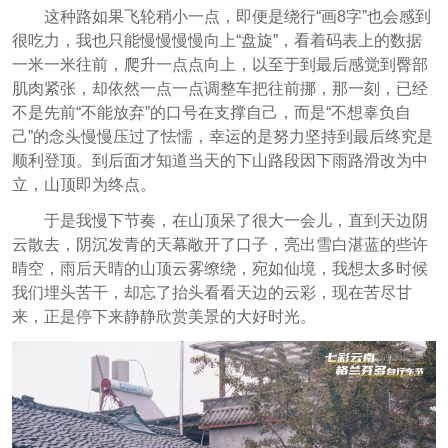
这种路如果飞轮稍小一点，即便是绕行“画8字”也会感到
很吃力，我也只能慢慢慢慢向上“盘旋”，看着码表上的数据
一米一米往前，爬升一点点向上，以至于到最后感觉到臀部
肌肉紧张，却依然一点一点调整车把往前挪，那一刻，已经
不是先前“不能放弃”的口号在支撑自己，而是“不想辜负自
己”的念头慢慢压过了怯懦，幸运的是努力坚持到最后终究是
顺利登顶。到后面才知道当天的下山路段因下雨路滑改为中
立，山顶即为终点。
于是我慢下节奏，在山顶呆了很大一会儿，直到天边阴
云散去，阴沉发青的天幕敞开了口子，亮出雪白湛蓝的些许
晴空，雨后天晴的山顶云雾缭绕，宛如仙境，我想太多时候
我们埋头苦干，却忘了抬头看看天边的云彩，现在苦尽甘
来，正是停下来静静欣赏美景的大好时光。