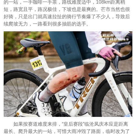
的一站，一手咖啡一手茶，路线难度适中，108km距离稍
短，路宽且平，路况极佳，下坡也是最爽的。芒市当然也很
好骑，只是出门就高速拉扯的骑行节奏爆了不少人，导致后
续爬坡无力，一路看到很多抽筋的选手。
如果按赛道难度来排，“皇后赛段”临沧凤庆本应是距离
最长、爬升最大的一站，可惜大雨冲毁了路面，临时改为了