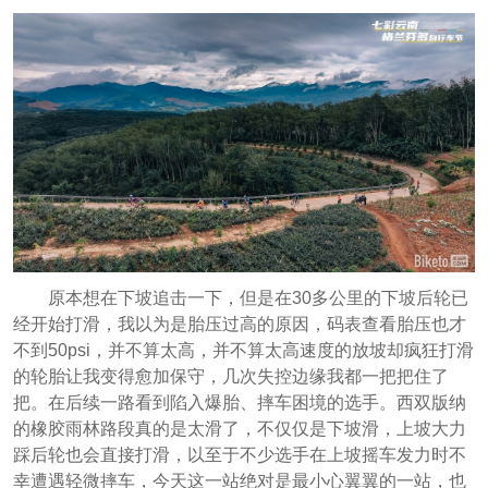
原本想在下坡追击一下，但是在30多公里的下坡后轮已
经开始打滑，我以为是胎压过高的原因，码表查看胎压也才
不到50psi，并不算太高，并不算太高速度的放坡却疯狂打滑
的轮胎让我变得愈加保守，几次失控边缘我都一把把住了
把。在后续一路看到陷入爆胎、摔车困境的选手。西双版纳
的橡胶雨林路段真的是太滑了，不仅仅是下坡滑，上坡大力
踩后轮也会直接打滑，以至于不少选手在上坡摇车发力时不
幸遭遇轻微摔车，今天这一站绝对是最小心翼翼的一站，也