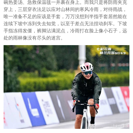
碗热姜汤、急救保温毯一并裹在身上。而我只是将防雨夹克
穿上，三层穿衣法足以应对山林间的寒风冷雨，对待雨战，
唯一准备不足的应该是手套，万万没想到半指手套居然能在
连续下坡中冻到失去知觉，以至于差点无法捏动刹车。下坡
手指冻得发僵，裤脚沾满泥点，冷雨打在脸上像小石子，远
处的雨林像没有尽头的迷宫。