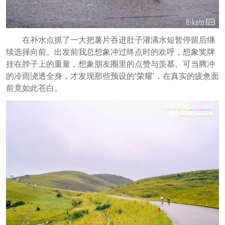
在补水点抓了一大把薯片吞进肚子灌满水短暂停留后继
续选择向前。出发前我总想象冲过终点时的欢呼，想象奖牌
挂在脖子上的重量，想象朋友圈里的点赞与羡慕。可当腾冲
的冷雨浇透全身，才发现那些预设的‘荣耀’，在真实的疲惫面
前竟如此苍白。