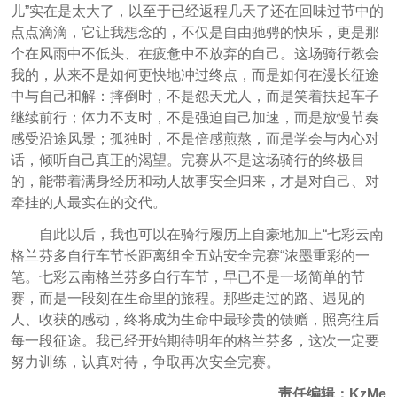
儿”实在是太大了，以至于已经返程几天了还在回味过节中的
点点滴滴，它让我想念的，不仅是自由驰骋的快乐，更是那
个在风雨中不低头、在疲惫中不放弃的自己。这场骑行教会
我的，从来不是如何更快地冲过终点，而是如何在漫长征途
中与自己和解：摔倒时，不是怨天尤人，而是笑着扶起车子
继续前行；体力不支时，不是强迫自己加速，而是放慢节奏
感受沿途风景；孤独时，不是倍感煎熬，而是学会与内心对
话，倾听自己真正的渴望。完赛从不是这场骑行的终极目
的，能带着满身经历和动人故事安全归来，才是对自己、对
牵挂的人最实在的交代。
自此以后，我也可以在骑行履历上自豪地加上“七彩云南
格兰芬多自行车节长距离组全五站安全完赛“浓墨重彩的一
笔。七彩云南格兰芬多自行车节，早已不是一场简单的节
赛，而是一段刻在生命里的旅程。那些走过的路、遇见的
人、收获的感动，终将成为生命中最珍贵的馈赠，照亮往后
每一段征途。我已经开始期待明年的格兰芬多，这次一定要
努力训练，认真对待，争取再次安全完赛。
责任编辑：KzMe