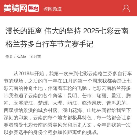
骑闻频道
漫长的距离 伟大的坚持 2025七彩云南
格兰芬多自行车节完赛手记
作者：KzMe
8 月前
从2018年开始，我第一次来到七彩云南格兰芬多自行车
节的现场，之后的每一年在11月的第一个周末我都会踏上七
彩云南的神奇土地，伴随着车轮的飞驰，七彩云南格兰芬多
带我游遍了云南的各个角落：昆明、芒市、瑞丽、盈江、腾
冲、玉溪澄江、楚雄、大理、丽江、临沧凤庆、普洱思茅、
西双版纳景洪的城乡村落、湖山花海、山地林间都给我留下
深刻的印象，云南的每个地方都极具特色，每一站都会让参
赛者感受七彩云南的秀美风光和历史人文，今年是我第一次
以参赛选手的身份全程参加长距离组的挑战。