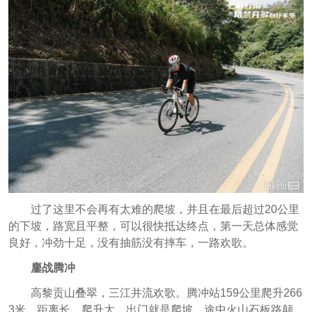
过了这里不会再有太难的爬坡，并且在最后超过20公里
的下坡，路宽且平整，可以很快抵达终点，第一天总体感觉
良好，冲劲十足，没有抽筋没有摔车，一路欢歌。
鏖战腾冲
高黎贡山叠翠，三江并流欢歌。腾冲站159公里爬升266
3米，距离长，爬升大，出门就是爬坡，途中火山石板路颠