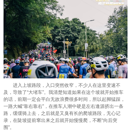
进入上坡路段，入口突然收窄，不少人在这里变速不
及，导致了“大堵车”。我清楚知道如果在这个坡就开始推车
的话，前期一定会平白无故浪费很多时间，所以起脚猛踩，
一路大喊“靠右靠右”，在推车人潮中硬是左右逢源挤出一条
路，缓缓骑上去，之后就是又臭有长的爬坡路段，无心记
录，在陡坡提前窜出来之后就开始慢慢爬，不断“向后突
围”。