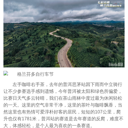
左手咖啡右手茶，去年的普洱思茅站因下雨而中立骑行
让不少参赛选手感到遗憾，今年普洱被太阳和绿色所偏爱，
比赛日天气多云转晴，我们在茶山雨林中度过最为休闲轻松
的一天。这里的空气非常干净，这里的茶叶与咖啡飘香，当
然这里也有热情可爱淳朴好客的居民，短短的107公里，爬
升也仅有1781米，普洱站的赛道是去年赛道的反爬，难度不
大，体感轻松，是个人最为喜欢的一条赛道。