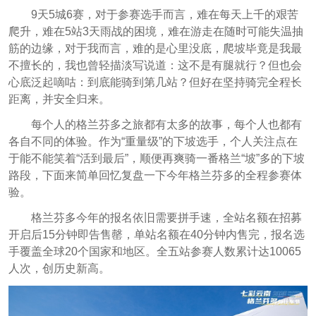
9天5城6赛，对于参赛选手而言，难在每天上千的艰苦
爬升，难在5站3天雨战的困境，难在游走在随时可能失温抽
筋的边缘，对于我而言，难的是心里没底，爬坡毕竟是我最
不擅长的，我也曾轻描淡写说道：这不是有腿就行？但也会
心底泛起嘀咕：到底能骑到第几站？但好在坚持骑完全程长
距离，并安全归来。
每个人的格兰芬多之旅都有太多的故事，每个人也都有
各自不同的体验。作为“重量级”的下坡选手，个人关注点在
于能不能笑着“活到最后”，顺便再爽骑一番格兰“坡”多的下坡
路段，下面来简单回忆复盘一下今年格兰芬多的全程参赛体
验。
格兰芬多今年的报名依旧需要拼手速，全站名额在招募
开启后15分钟即告售罄，单站名额在40分钟内售完，报名选
手覆盖全球20个国家和地区。全五站参赛人数累计达10065
人次，创历史新高。