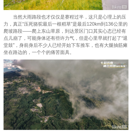
当然大雨路段也才仅仅是赛程过半，这只是心理上的压
力，真正“压死骆驼最后一根稻草”是最后120km到136公里的
爬坡路段——爬上东山草原，到达景区门口其实心态已经有
点儿崩了，可能身体还有些许力气，但是心里早就打起了“退
堂鼓”，身前身后不少人已经开始下车推车，也有大腿抽筋瘫
坐在路边的，一个个的痛苦面具。