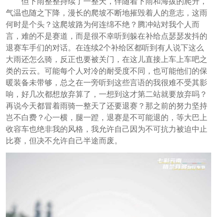
但下雨整整持续了一整天，伴随着下雨和海拔的爬升，
气温也随之下降，漫长的爬坡不断地摧毁着人的意志，这雨
何时是个头？这爬坡路为何连绵不绝？腾冲站对我个人而
言，难的不是赛道，而是很不幸听到躲在补给点瑟瑟发抖的
退赛车手们的对话。在连续2个补给区都听到有人说下这么
大雨还怎么骑，反正也要被关门，在这儿直接上车上车吧之
类的云云。可能每个人对冷的耐受度不同，也可能他们的保
暖装备未带够，总之在一旁听到这些言语的我很难不受其影
响，好几次都想放弃算了，一想到这才第二站就要放弃吗？
再说今天都冒着雨骑一整天了还要退赛？那之前的努力坚持
岂不白费？心一横，腿一蹬，退赛是不可能退的，等大巴上
收容车也绝非我的风格，我允许自己因为不可抗力被迫中止
比赛，但决不允许自己半途而废。