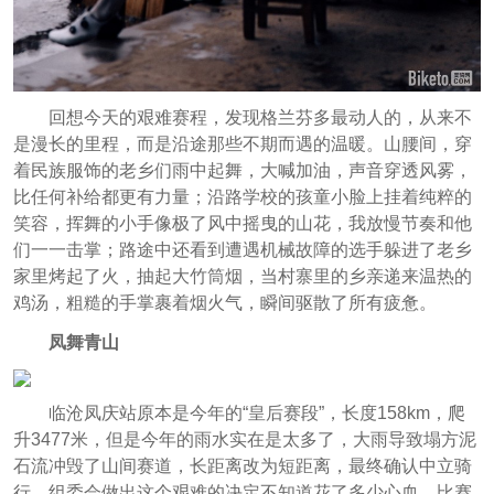
回想今天的艰难赛程，发现格兰芬多最动人的，从来不
是漫长的里程，而是沿途那些不期而遇的温暖。山腰间，穿
着民族服饰的老乡们雨中起舞，大喊加油，声音穿透风雾，
比任何补给都更有力量；沿路学校的孩童小脸上挂着纯粹的
笑容，挥舞的小手像极了风中摇曳的山花，我放慢节奏和他
们一一击掌；路途中还看到遭遇机械故障的选手躲进了老乡
家里烤起了火，抽起大竹筒烟，当村寨里的乡亲递来温热的
鸡汤，粗糙的手掌裹着烟火气，瞬间驱散了所有疲惫。
凤舞青山
临沧凤庆站原本是今年的“皇后赛段”，长度158km，爬
升3477米，但是今年的雨水实在是太多了，大雨导致塌方泥
石流冲毁了山间赛道，长距离改为短距离，最终确认中立骑
行，组委会做出这个艰难的决定不知道花了多少心血，比赛