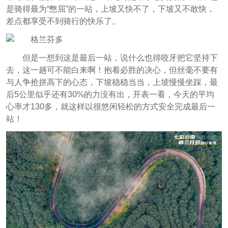
是骑得最为“憋屈”的一站，上坡又快不了，下坡又不敢快，
差点都享受不到骑行的快乐了。
但是一想到这是最后一站，说什么也得咬牙把它坚持下
去，这一趟可不能白来啊！抱着必胜的决心，但丝毫不要有
与人争抢拼高下的心态，下坡稳稳当当，上坡慢慢坐踩，最
后5公里似乎还有30%的力没有出，开表一看，今天的平均
心率才130多，就这样以很悠闲轻松的方式安全完成最后一
站！