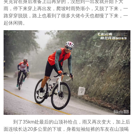
夹克背在身后准备上山再穿的，没想到一出发就开始下大
雨，停下来穿上再出发，爬坡时雨势渐小，又脱了下来，一
路穿穿脱脱，路上也看到了很多大佬今天也都慢了下来，一
起休闲骑。
到了35km处最后的山顶补给点，雨又再次变大，加上后
面连续长达20多公里的下坡，身着短袖短裤的车友在山顶喝