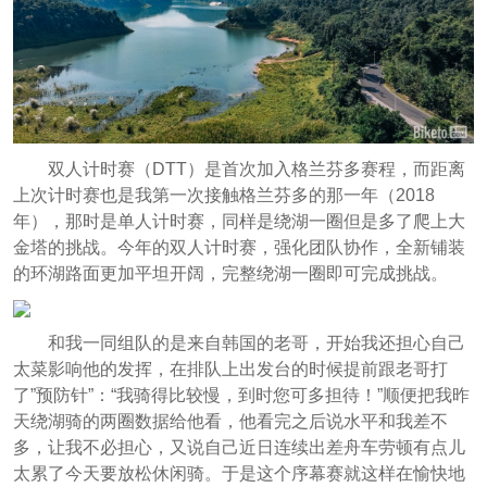
双人计时赛（DTT）是首次加入格兰芬多赛程，而距离
上次计时赛也是我第一次接触格兰芬多的那一年（2018
年），那时是单人计时赛，同样是绕湖一圈但是多了爬上大
金塔的挑战。今年的双人计时赛，强化团队协作，全新铺装
的环湖路面更加平坦开阔，完整绕湖一圈即可完成挑战。
和我一同组队的是来自韩国的老哥，开始我还担心自己
太菜影响他的发挥，在排队上出发台的时候提前跟老哥打
了”预防针”：“我骑得比较慢，到时您可多担待！”顺便把我昨
天绕湖骑的两圈数据给他看，他看完之后说水平和我差不
多，让我不必担心，又说自己近日连续出差舟车劳顿有点儿
太累了今天要放松休闲骑。于是这个序幕赛就这样在愉快地