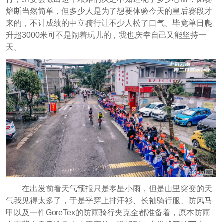
熔断当然简单，但多少人是为了想要体验今天的皇后赛段才
来的，不计成绩的中立骑行让不少人松了口气。毕竟单日爬
升超3000米可不是闹着玩儿的，我也庆幸自己又能坚持一
天。
在出发前看天气预报只是零星小雨，但是山里突变的天
气我见得太多了，于是乎穿上排汗衫、长袖骑行服、防风马
甲以及一件GoreTex的防雨骑行夹克全都准备着，原本防雨