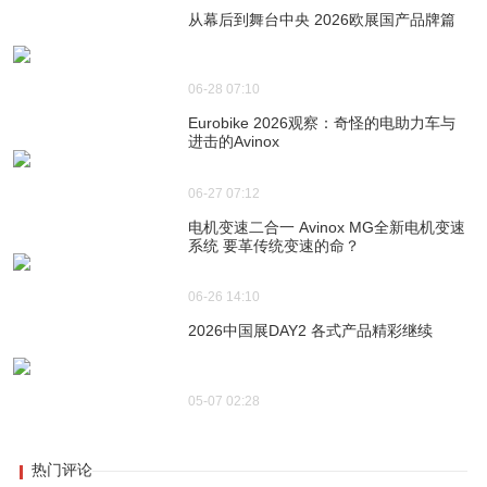
从幕后到舞台中央 2026欧展国产品牌篇
06-28 07:10
Eurobike 2026观察：奇怪的电助力车与
进击的Avinox
06-27 07:12
电机变速二合一 Avinox MG全新电机变速
系统 要革传统变速的命？
06-26 14:10
2026中国展DAY2 各式产品精彩继续
05-07 02:28
热门评论