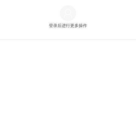
登录后进行更多操作