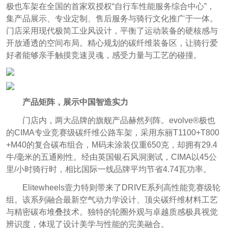
极也车架在全国的首家双授权“自行车性能服务综合中心”，
集产品展示、专业定制、售后服务与骑行文化推广于一体。
门店采用现代极简工业风设计，平衡了运动装备的硬核感与
开放通透的空间布局。精心规划的碳纤维装备区，让骑行爱
好者能够亲手触摸竞速灵魂，感受力量与工艺的碰撞。
产品矩阵，展示中国智造实力
门店内，两大品牌的旗舰产品赫然列阵。evolve®极也
的CIMA专业竞赛级碳纤维公路车架，采用东丽T1100+T800
+M40的复合碳布组合，M码未涂装仅重650克，却拥有29.4
牛/毫米的五通刚性。经由英国银石风洞测试，CIMA以45公
里/小时骑行时，相比国际一线品牌平均节省4.74瓦功率。
Elitewheels壹力特则带来了DRIVE系列高性能竞赛级轮
组。该系列融合最新空气动力学设计、顶尖碳纤维材料工艺
与精密碳布堆叠技术。独特的轮圈外观与卓越质感极具视觉
辨识度，体现了设计美学与性能的完美融合。