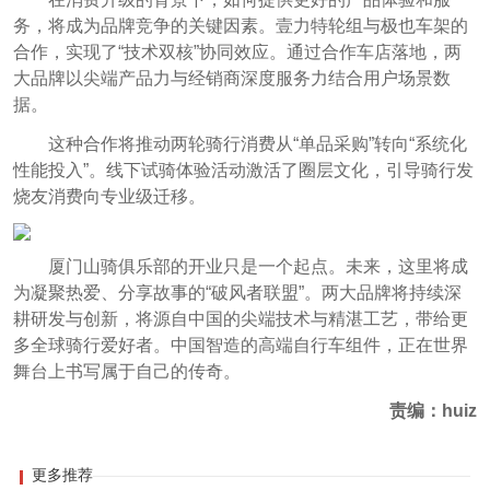
务，将成为品牌竞争的关键因素。壹力特轮组与极也车架的
合作，实现了“技术双核”协同效应。通过合作车店落地，两
大品牌以尖端产品力与经销商深度服务力结合用户场景数
据。
这种合作将推动两轮骑行消费从“单品采购”转向“系统化
性能投入”。线下试骑体验活动激活了圈层文化，引导骑行发
烧友消费向专业级迁移。
厦门山骑俱乐部的开业只是一个起点。未来，这里将成
为凝聚热爱、分享故事的“破风者联盟”。两大品牌将持续深
耕研发与创新，将源自中国的尖端技术与精湛工艺，带给更
多全球骑行爱好者。中国智造的高端自行车组件，正在世界
舞台上书写属于自己的传奇。
责编：huiz
更多推荐