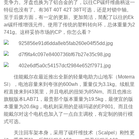
竞争力。牙盘也换为了铝合金的了，以往CP碳纤维曲柄这一
特征也没有了。有36T 40T 42T 38T可选，还是对锁中轴。
至于后拨方面，有一定的更新。更加简洁，简配了以往的Ek
ar碳纤维增强元件。使用了传统的塑料转向环，总体重量为2
741g。这样妥协市场的CP，你怎么看？
佳能戴尔在最近推出全新的轻量电助力山地车（Moterra
Sl），电池容量来到夸张的600wh，重量仅为3.1kg。续航里
程直接来到43英里，并且电机的扭矩为85Nm。而且也推出
旗舰版本LAB71，最贵那个版本重量为19.5kg，最便宜的版
本重量为20.6kg，电机则采用的是禧玛诺的EP801。而且佳
能戴尔对这个电机也加入了一点自主调校，有定制的骑行模
式可选。
关注回车架本身，采用了碳纤维技术（Scalpel）刚性更