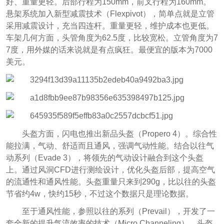
好、重量更轻。后部行程为150mm，前叉行程为160mm。
悬架系统加入新型减震技术（Flexpivot），简单点就是立管
采用减震设计，充当四连杆。重量更轻，维护成本也更低。
车架几何方面，头管角度为62.5度，比较宽松。立管角度为7
7度，用外媒的话来说就是有点疯狂。最便宜的版本为7000
美元。
头盔方面，闪电也推出新品头盔（Propero 4）。综合性
能拉满，气动、舒适而且通风，强调气动性能。结合以往气
动系列（Evade 3），将领先的气动设计融合到这个头盔
上。通过风洞CFD进行测绘设计，优化头盔后部，提高空气
的流通性和通风性能。头盔重量只来到290g，比以往的头盔
节省约4w，快约15秒，不过这个数据只是理论数据。
至于通风性能，参照以往的系列（Prevail），开发了一
套全新的提升气流效率的技术（Micro Channeling）。头盔