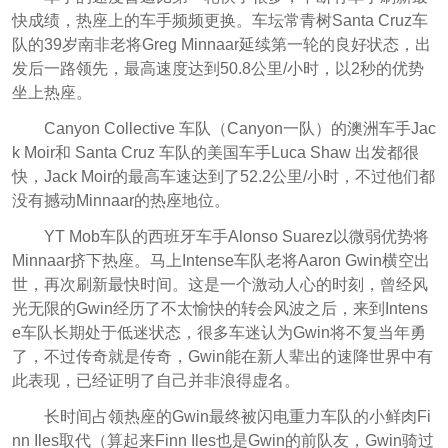
快成绩，热座上的车手频频更换。车坛常青树
Santa Cruz车
队的39岁南非老将Greg Minnaar延续第一轮的良好状态，出
发后一路领先，最高速度达到50.8公里/小时，以2秒的优势
坐上热座。
Canyon Collective 车队（Canyon一队）的澳洲车手Jac
k Moir和 Santa Cruz 车队的美国车手Luca Shaw 出发都很
快，Jack Moir的最高车速达到了52.2公里/小时，不过他们都
没有撼动Minnaar的热座地位。
YT Mob车队的西班牙车手Alonso Suarez以微弱优势将
Minnaar挤下热座。马上Intense车队老将Aaron Gwin横空出
世，再次刷新最快时间。这是一个激动人心的时刻，曾经风
光无限的Gwin经历了不太愉快的转会风波之后，来到Intens
e车队长期处于低迷状态，很多车迷认为Gwin将不复当年勇
了，不过传奇就是传奇，Gwin能在新人辈出的速降世界中有
此表现，已经证明了自己并非浪得虚名。
长时间占领热座的Gwin最终被闪电重力车队的小鲜肉Fi
nn Iles取代（算起来Finn Iles也是Gwin的前队友，Gwin骑过