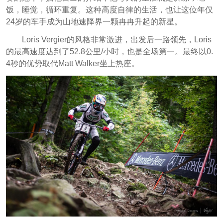
饭，睡觉，循环重复。这种高度自律的生活，也让这位年仅
24岁的车手成为山地速降界一颗冉冉升起的新星。
Loris Vergier的风格非常激进，出发后一路领先，Loris
的最高速度达到了52.8公里/小时，也是全场第一。最终以0.
4秒的优势取代Matt Walker坐上热座。