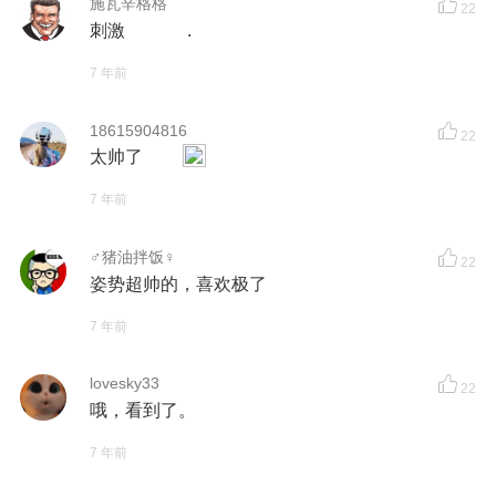
施瓦辛格格
22
刺激 .
7 年前
18615904816
22
太帅了
7 年前
♂猪油拌饭♀
22
姿势超帅的，喜欢极了
7 年前
lovesky33
22
哦，看到了。
7 年前