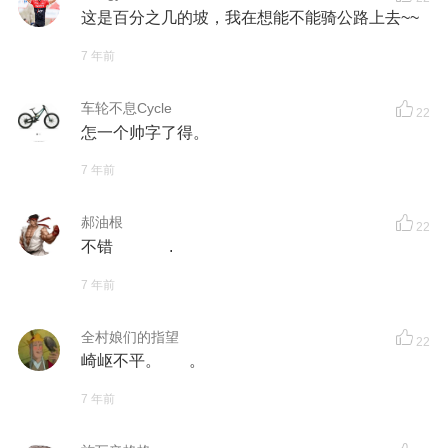
这是百分之几的坡，我在想能不能骑公路上去~~
7 年前
车轮不息Cycle
22
怎一个帅字了得。
7 年前
郝油根
22
不错 .
7 年前
全村娘们的指望
22
崎岖不平。 。
7 年前