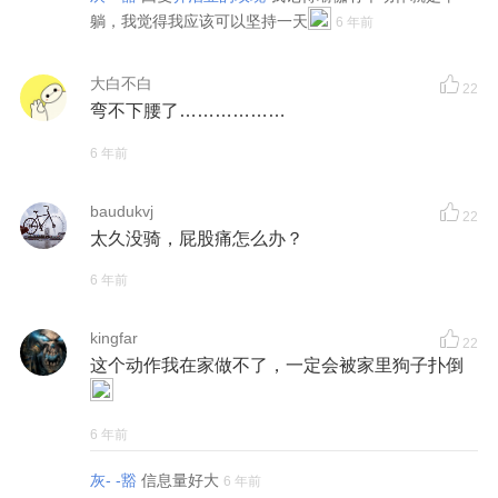
躺，我觉得我应该可以坚持一天
6 年前
大白不白
22
弯不下腰了………………
6 年前
baudukvj
22
太久没骑，屁股痛怎么办？
6 年前
kingfar
22
这个动作我在家做不了，一定会被家里狗子扑倒
6 年前
灰- -豁
信息量好大
6 年前