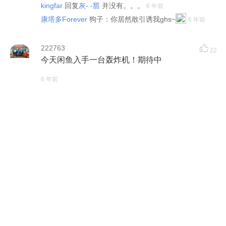
kingfar
回复
灰- -豁
并没有。。。
6 年前
康塔多Forever
狗子：你居然敢引诱我ghs~
6 年前
222763
22
今天闲鱼入手一台轰炸机！期待中
6 年前