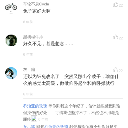
车轮不息Cycle
22
兔子家好大啊
6 年前
黑胡椒牛排
22
好久不见，甚是想念……
6 年前
灰- -豁
22
还以为钰兔改名了，突然又蹦出个凌子，瑜伽什
么的感觉太高级，做做仰卧起坐和俯卧撑就行
6 年前
乔治亚的玫瑰
等你到我这个年纪了，估计就能感受到瑜
伽拉伸的好处……可惜我也坚持不了，不然也不用老是
腰疼
6 年前
灰- -豁
回复
乔治亚的玫瑰
我记得瑜伽有个动作就是平