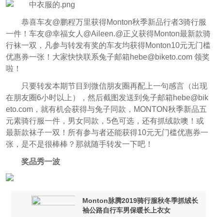
恭喜车友@鹏程万里获得Monton秋季新品行者3骑行服
一件！车友@幸福女人@Aileen.@正义获得Monton最新款骑
行袜一双，凡参与转发有奖的车友均获得Monton10元无门槛
优惠券一张！大家快快联系兔子邮箱hebe@biketo.com 领奖
啦！
只要转发本期节目到微信朋友圈再配上一句感言（出现
在朋友圈6小时以上），然后截图发送到兔子邮箱hebe@bik
eto.com，就有机会获得与兔子同款，MONTON秋季新品五
元素骑行服一件，男女同款，5色可选，还有抓绒款噢！或
最新款袜子一双！所有参与者还能获得10元无门槛优惠券一
张，是不是很棒棒？那就随手转发一下吧！
奖品秀一波
Monton脉腾2019骑行服秋冬季抓绒长
袖公路自行车男保暖长上衣女