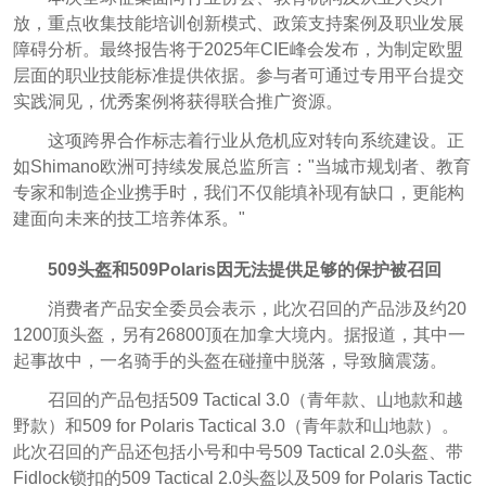
放，重点收集技能培训创新模式、政策支持案例及职业发展
障碍分析。最终报告将于2025年CIE峰会发布，为制定欧盟
层面的职业技能标准提供依据。参与者可通过专用平台提交
实践洞见，优秀案例将获得联合推广资源。
这项跨界合作标志着行业从危机应对转向系统建设。正
如Shimano欧洲可持续发展总监所言："当城市规划者、教育
专家和制造企业携手时，我们不仅能填补现有缺口，更能构
建面向未来的技工培养体系。"
509头盔和509
Polaris
因无法提供足够的保护被召回
消费者产品安全委员会表示，此次召回的产品涉及约20
1200顶头盔，另有26800顶在加拿大境内。据报道，其中一
起事故中，一名骑手的头盔在碰撞中脱落，导致脑震荡。
召回的产品包括509 Tactical 3.0（青年款、山地款和越
野款）和509 for Polaris Tactical 3.0（青年款和山地款）。
此次召回的产品还包括小号和中号509 Tactical 2.0头盔、带
Fidlock锁扣的509 Tactical 2.0头盔以及509 for Polaris Tactic