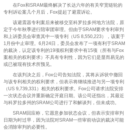
在Fox和SRAM最终解决了长达六年的有关窄宽链轮的
专利诉讼案几个月后，Fox提起了避震诉讼。
该避震器专利案后来被移交至科罗拉多州地方法院，原
定于今年秋季进行陪审团审理。但由于SRAM要求专利审判
和上诉委员会审查其中一项专利（US 8,550,223），该案于
1月份中止审理。6月24日，委员会发布了一项有利于SRAM
的裁决，认定该专利的19项权利要求中有15项（所有与Fox
案相关的权利要求）不具有专利性，因为它们是显而易见的
或已被现有技术所预见。
在该判决之后，Fox公司告知法院，其将从诉状中撤回
与该专利相关的权利要求，但表示将继续推进与另一项专利
（US 9,739,331）相关的权利要求。Fox公司请求法院安排
一次状态会议并重新确定开庭日期。该公司还指出，其最近
与科罗拉多州的SRAM公司进行了和解谈判，但未成功。
SRAM回应称，它愿意参加状态会议，但表示安排审判
日期为时过早，因为法院对SRAM一些审前动议的裁决可能
会消除审判的必要性。