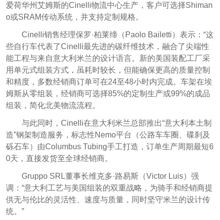
爱荷华州艾姆斯的Cinelli物流中心生产，客户可选择Shiman
o或SRAM传动系统，并支持定制规格。
Cinelli销售经理保罗·柏莱缔（Paolo Bailetti）表示：“这
些自行车代表了Cinelli最先进的碳纤维技术，融合了尖端性
能工程与来自意大利米兰的设计语言。新的美国装配工厂采
用单元式组装方式，虽耗时较长，但能确保更高的质量控制
和精度，多数经销商订单可在24至48小时内完成。车架在埃
姆斯从零组装，经销商可选择85%的定制生产或99%的成品
组装，简化北美物流流程。
与此同时，Cinelli在意大利米兰总部推出“意大利本土制
造”钢架制造服务，标志性Nemo平台（公路车车圈、碟刹及
砾石车）由Columbus Tubing手工打造，订单生产周期最短6
0天，直接发货至全球经销商。
Gruppo SRL董事长维克多·路易斯（Victor Luis）强
调：“意大利工艺与美国组装的双重战略，为骑手和经销商提
供无与伦比的灵活性、速度与质量，同时坚守米兰的设计传
统。”