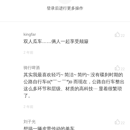
登录后进行更多操作
kingfar
22
双人瓜车……俩人一起享受颠簸
2 年前
骑行啤酒
22
其实我最喜欢轻巧~ 简洁~ 简约~ 没有碟刹时期的
公路自行车o(*￣︶￣*)o 而现在，公路自行车整出
这么多环节和层级、材质的高科技··· 显着很繁琐
了。
2 年前
刘子光
22
想搞一辆皮带传动的单车