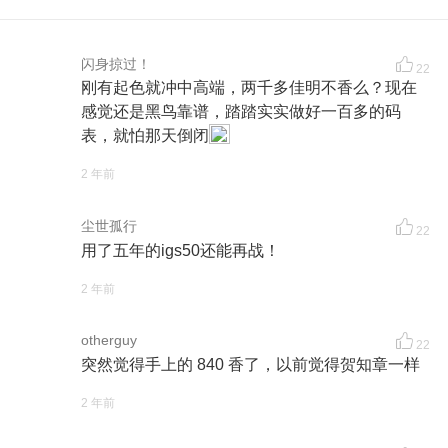
闪身掠过！
22
刚有起色就冲中高端，两千多佳明不香么？现在
感觉还是黑鸟靠谱，踏踏实实做好一百多的码
表，就怕那天倒闭
2 年前
尘世孤行
22
用了五年的igs50还能再战！
2 年前
otherguy
22
突然觉得手上的 840 香了，以前觉得贺知章一样
2 年前