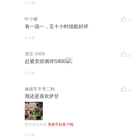
2 年前
叶小檬
22
有一说一，五十小时续航好评
2 年前
海宝-2009
22
赶紧安排测评S800
2 年前
麻辣车手李二狗
22
我还是喜欢萨甘
图片评论来自
美骑手机客户端
2 年前