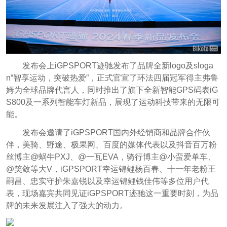
发布会上iGPSPORT迹驰发布了品牌全新logo及sloga
n“智享运动，突破热爱”，正式官宣了环法四届冠军得主弗鲁
姆为全球品牌代言人，同时推出了旗下全新智能GPS码表iG
S800及一系列智能车灯新品，展现了运动科技带来的无限可
能。
发布会邀请了iGPSPORT国内外经销商和品牌合作伙
伴，美骑、野途、极果网、百度的媒体代表以及抖音百万粉
丝博主@蜗牛PXJ、@一瓦EVA，骑行博主@小蛮爱单车、
@笑敛等大V，iGPSPORT幸运锦鲤杨百春、十一年老粉王
嗣昌、忠实守护朱嘉锐以及幸运锦鲤钱佳伟等多位用户代
表，现场嘉宾共同见证iGPSPORT迹驰这一重要时刻，为品
牌的未来发展注入了强大的动力。