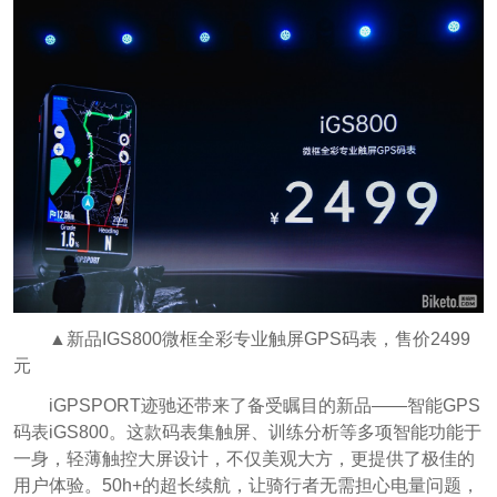
▲新品IGS800微框全彩专业触屏GPS码表，售价2499
元
iGPSPORT迹驰还带来了备受瞩目的新品——智能GPS
码表iGS800。这款码表集触屏、训练分析等多项智能功能于
一身，轻薄触控大屏设计，不仅美观大方，更提供了极佳的
用户体验。50h+的超长续航，让骑行者无需担心电量问题，