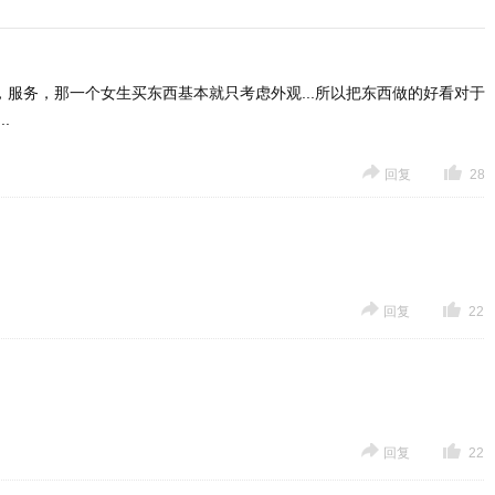
服务，那一个女生买东西基本就只考虑外观...所以把东西做的好看对于
.
回复
28
回复
22
回复
22