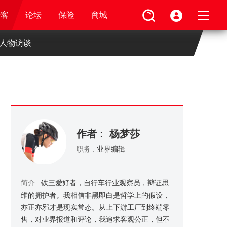
论坛
视频
骑客
骑客
保险
论坛
论坛
论坛
商城
保险
保险
保险
商城
商城
商城
人物访谈
作者 : 杨梦莎
职务 :
业界编辑
简介 :
铁三爱好者，自行车行业观察员，辩证思
维的拥护者。我相信非黑即白是哲学上的假设，
亦正亦邪才是现实常态。从上下游工厂到终端零
售，对业界报道和评论，我追求客观公正，但不