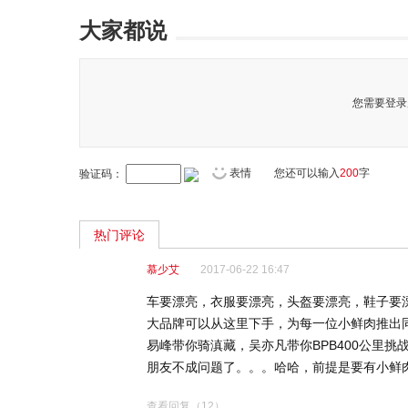
大家都说
您需要登录
表情
您还可以输入
200
字
验证码：
热门评论
慕少艾
2017-06-22 16:47
车要漂亮，衣服要漂亮，头盔要漂亮，鞋子要漂
大品牌可以从这里下手，为每一位小鲜肉推出同
易峰带你骑滇藏，吴亦凡带你BPB400公里挑
朋友不成问题了。。。哈哈，前提是要有小鲜
查看回复
（12）