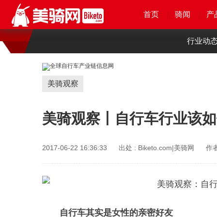
首页
首页
首页
首页
骑闻
骑闻
骑闻
骑闻
产
产
产
产
行业动
美骑观察
美骑观察丨自行车行业该如
2017-06-22 16:36:33
出处 :
Biketo.com|美骑网
作者
自行车其实是女性的亲密好友