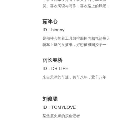
员。喜欢阅读与写作，喜欢路上的风景，
也喜欢自由的心灵
茹冰心
ID：binnny
是那种会带着工具组挖胎棒内胎气筒每天
骑车上班的女孩纸，好想被祖国授予一
个“美丽的单车通勤大使”称号啊。我还有一
个时常来不及更的公众号“刷街走啊
雨长春桥
（shuajiezoua）”，没啥粉丝希望你可以
ID：DR LIFE
关注我。
来自天津的车迷，骑车八年，爱车八年
刘俊聪
ID：TOMYLOVE
某垫底央媒的摸鱼记者