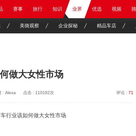
品
品
品
品
赛事
赛事
赛事
赛事
旅行
旅行
旅行
旅行
知识
知识
知识
业界
业界
业界
优选
优选
优选
优选
骑客
骑客
视频
视频
态
美骑观察
企业探秘
精品车店
何做大女性市场
 :
Alexa
点击 :
110182次
评论 :
71