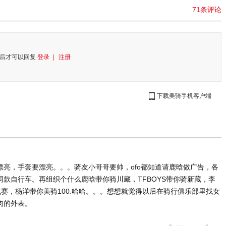
71条评论
后才可以回复
登录 |
注册
下载美骑手机客户端
亮，手套要漂亮。。。骑友小哥哥要帅，ofo都知道请鹿晗做广告，各
款自行车。再组织个什么鹿晗带你骑川藏，TFBOYS带你骑新藏，李
战赛，杨洋带你美骑100.哈哈。。。想想就觉得以后在骑行俱乐部里找女
肉的外表。