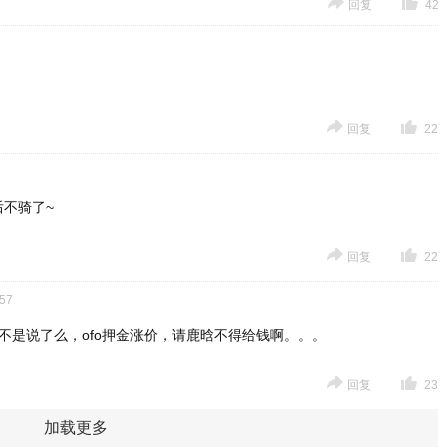
回复
42
回复
22
后不骑了~
回复
22
:57
不是说了么，ofo押金涨价，请鹿晗不得给钱啊。。。
回复
23
加载更多