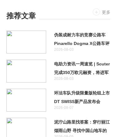
更多
推荐文章
伪装成耐力车的竞赛公路车
Pinarello Dogma X公路车评
2026-08-03
测
电助力资讯一周速览 | Scuter
完成350万欧元融资，将进军
2026-08-03
自动驾驶领域
环法车队升级限量版轮组上市
DT SWISS新产品发布会
2026-08-07
泥泞山路里找答案：穿行丽江
烟雨山野 寻找中国山地车的
2026-08-05