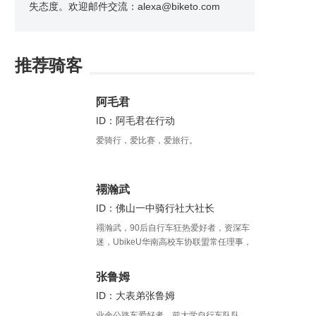
失态度。欢迎邮件交流：alexa@biketo.com
推荐骑客
阿毛君
ID：阿毛君在行动
爱骑行，爱比赛，爱旅行。
禤瀚武
ID：佛山一中骑行社大社长
禤瀚武，90后自行车狂热爱好者，资深车
迷，UbikeU华南高校车协联盟常任理事，
广东外语外贸大学自行车协会会长，攻读
国际新闻专业。
张鲁姆
ID：大表弟张鲁姆
业余公路车爱好者，前大学自行车队队