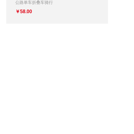
公路单车折叠车骑行
￥58.00